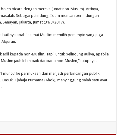
ak boleh bicara dengan mereka (umat non-Muslim). Artinya,
k masalah. Sebagai pelindung, Islam mencari perlindungan
, Senayan, Jakarta, Jumat (31/3/2017).
h baiknya apabila umat Muslim memilih pemimpin yang juga
 Alquran.
k adil kepada non-Muslim. Tapi, untuk pelindung auliya, apabila
Muslim jauh lebih baik daripada non-Muslim,” tutupnya.
51 muncul ke permukaan dan menjadi perbincangan publik
a, Basuki Tjahaja Purnama (Ahok), menyinggung salah satu ayat
.