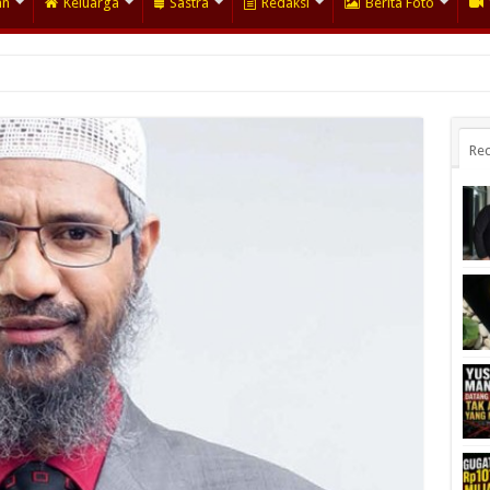
an
Keluarga
Sastra
Redaksi
Berita Foto
Rec