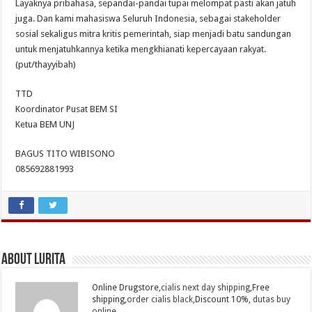
Layaknya pribahasa, sepandai-pandai tupai melompat pasti akan jatuh
juga. Dan kami mahasiswa Seluruh Indonesia, sebagai stakeholder
sosial sekaligus mitra kritis pemerintah, siap menjadi batu sandungan
untuk menjatuhkannya ketika mengkhianati kepercayaan rakyat.
(put/thayyibah)
TTD
Koordinator Pusat BEM SI
Ketua BEM UNJ
BAGUS TITO WIBISONO
085692881993
About Lurita
Online Drugstore,
cialis next day shipping
,Free
shipping,
order cialis black
,Discount 10%,
dutas buy
online