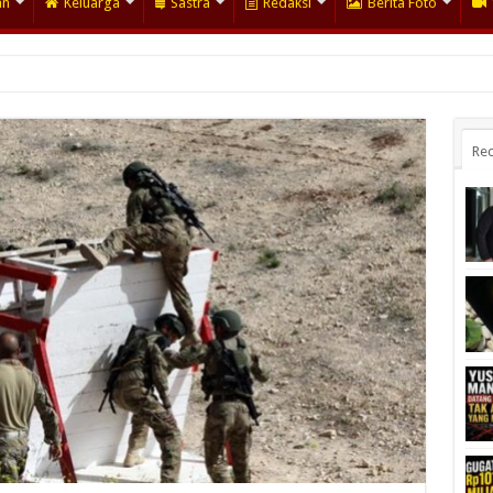
an
Keluarga
Sastra
Redaksi
Berita Foto
Rec