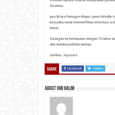
Presiden Barack Obama menyerukan pembent
Yordania.
Juru Bicara Pentagon Mayor James Brindle
berusaha untuk memverifikasi informasi, ia
tewas.
Serangan itu bertepatan dengan 10 tahun d
dan melukai puluhan lainnya.
Sumber :
Aljazeera
Facebook
Twitter
Share
About Umi Halim