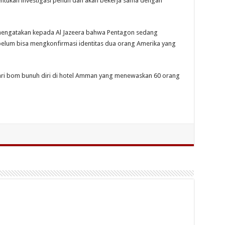
ukan investigasi penuh dan akan bekerja sama dengan
 mengatakan kepada Al Jazeera bahwa Pentagon sedang
 belum bisa mengkonfirmasi identitas dua orang Amerika yang
ari bom bunuh diri di hotel Amman yang menewaskan 60 orang