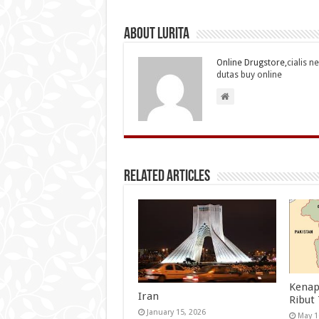
About Lurita
Online Drugstore,
cialis n
dutas buy online
Related Articles
Kenap
Iran
Ribut
January 15, 2026
May 1