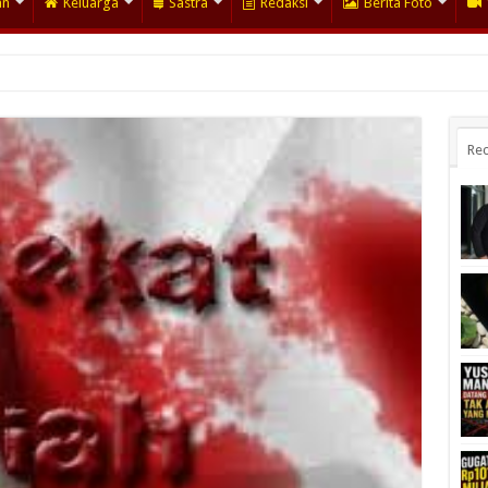
an
Keluarga
Sastra
Redaksi
Berita Foto
Rec