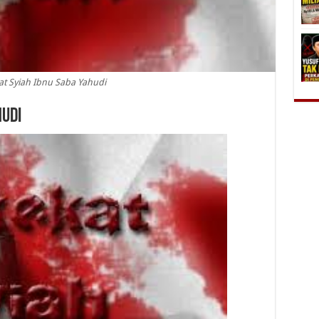
t Syiah Ibnu Saba Yahudi
hudi