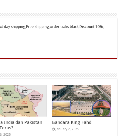
ext day shipping
,Free shipping,
order cialis black
,Discount 10%,
a India dan Pakistan
Bandara King Fahd
 Terus?
January 2, 2025
6, 2025