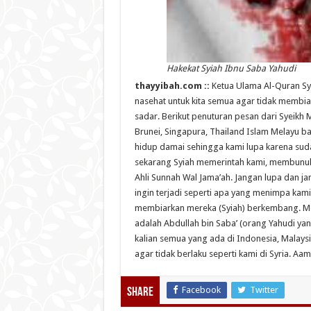
Hakekat Syiah Ibnu Saba Yahudi
thayyibah.com ::
Ketua Ulama Al-Quran S
nasehat untuk kita semua agar tidak membia
sadar. Berikut penuturan pesan dari Syeikh 
Brunei, Singapura, Thailand Islam Melayu bag
hidup damai sehingga kami lupa karena sud
sekarang Syiah memerintah kami, membunuh
Ahli Sunnah Wal Jama’ah. Jangan lupa dan jan
ingin terjadi seperti apa yang menimpa kami
membiarkan mereka (Syiah) berkembang. M
adalah Abdullah bin Saba’ (orang Yahudi ya
kalian semua yang ada di Indonesia, Malaysi
agar tidak berlaku seperti kami di Syria. Aami
Facebook
Twitter
Share