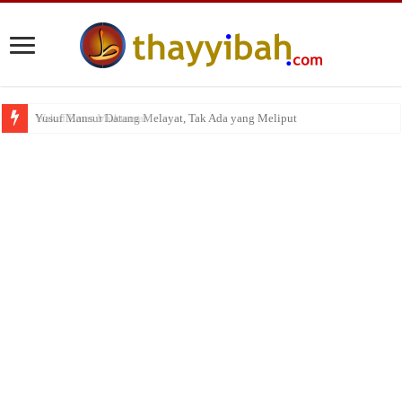
Yusuf Mansur Datang Melayat, Tak Ada yang Meliput