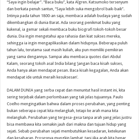
“Saya ingin belajar”. “Baca buku”, kata Algren. Katsumoko tersenyum
dan berkata penuh santun, “Saya lebih suka mengobrol baik-baik”.
Intinya pada tahun 1800-an saja, membaca adalah budaya yang sudah
dikembangkan di dunia Barat. Ada seorang penikmat buku yang
kukenal, ia gemar sekali membaca buku biografi tokoh-tokoh besar
dunia. Dia ingin mengetahui apa rahasia dan kiat sukses mereka,
sehingga ia ingin mengaplikasikan dalam hidupnya. Beberapa puluh
tahun lalu, terutama saat masih kuliah, aku pun memiliki pemikiran
yang sama dengannya. Sampai aku membaca quotes dari Abdul
Kalam, seorang tokoh asal India bilang ‘jangan baca kisah sukses,
Anda hanya akan mendapat pesan. Baca kisah kegagalan, Anda akan
mendapat ide untuk meraih kesuksesan’.
DALAM DUNIA yang serba cepat dan menuntut hasil instant ini, kita
sering terjebak dalam perlombaan yang tak jelas tujuannya. Paulo
Coelho mengingatkan bahwa dalam proses perubahan, yang penting
bukan seberapa cepat kita melangkah, tetapi ke arah mana kita
melangkah. Perubahan yang tergesa-gesa tanpa arah yang jelas justru
bisa membawa kita semakin jauh dari makna dan tujuan hidup yang
sejati. Sebab perubahan sejati membutuhkan kesadaran, ketekunan
dan kesabaran. Prosesnya mungkin lambat, tapi jika arah kita benar,