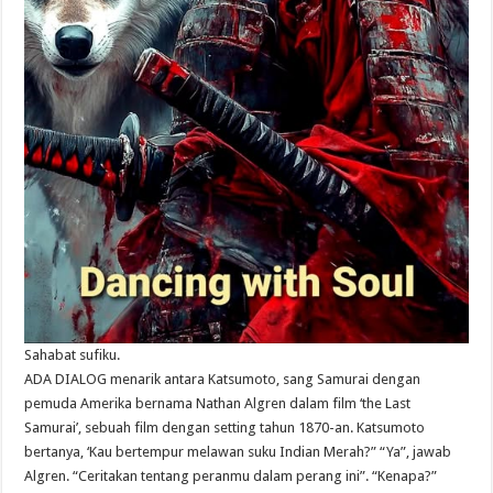
Sahabat sufiku.
ADA DIALOG menarik antara Katsumoto, sang Samurai dengan
pemuda Amerika bernama Nathan Algren dalam film ‘the Last
Samurai’, sebuah film dengan setting tahun 1870-an. Katsumoto
bertanya, ‘Kau bertempur melawan suku Indian Merah?” “Ya”, jawab
Algren. “Ceritakan tentang peranmu dalam perang ini”. “Kenapa?”