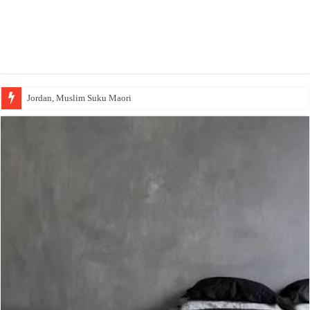
Jordan, Muslim Suku Maori
Wakaf Emas Muktamar