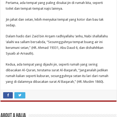
Pertama, ada tempat yang paling disukai jin di rumah kita, seperti
toilet dan tempat-tempat najis lainnya.
Jin jahat dan setan, lebih menyukai tempat yang kotor dan bau tak
sedap.
Dalam hadis dari Zaid bin Arqam radhiyallahu ‘anhu, Nabi shallallahu
‘alaihi wa sallam bersabda, “Sesunngguhnya tempat buang air ini
kerumuni setan,” (HR. Ahmad 19331, Abu Daud 6, dan dishahihkan
Syuaib al-Arnauth).
Kedua, ada tempat yang dijauhi jin, seperti rumah yang sering
dibacakan Al-Quran, terutama surat Al-Baqarah, “Janganalah jadikan
rumah kalian seperti kuburan, sesungguhnya setan itu lari dari rumah
yang di dalamnya dibacakan surat Al Baqarah,” (HR. Muslim 1860).
About A Halia