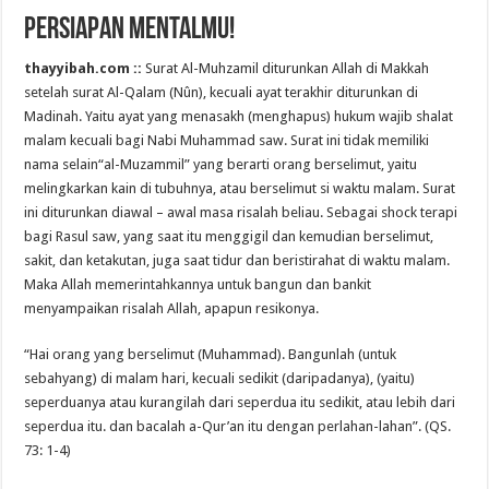
Persiapan Mentalmu!
thayyibah.com ::
Surat Al-Muhzamil diturunkan Allah di Makkah
setelah surat Al-Qalam (Nûn), kecuali ayat terakhir diturunkan di
Madinah. Yaitu ayat yang menasakh (menghapus) hukum wajib shalat
malam kecuali bagi Nabi Muhammad saw. Surat ini tidak memiliki
nama selain“al-Muzammil” yang berarti orang berselimut, yaitu
melingkarkan kain di tubuhnya, atau berselimut si waktu malam. Surat
ini diturunkan diawal – awal masa risalah beliau. Sebagai shock terapi
bagi Rasul saw, yang saat itu menggigil dan kemudian berselimut,
sakit, dan ketakutan, juga saat tidur dan beristirahat di waktu malam.
Maka Allah memerintahkannya untuk bangun dan bankit
menyampaikan risalah Allah, apapun resikonya.
“Hai orang yang berselimut (Muhammad). Bangunlah (untuk
sebahyang) di malam hari, kecuali sedikit (daripadanya), (yaitu)
seperduanya atau kurangilah dari seperdua itu sedikit, atau lebih dari
seperdua itu. dan bacalah a-Qur’an itu dengan perlahan-lahan”. (QS.
73: 1-4)