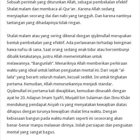
Sebuah perintah yang diturunkan Allah, sebagai pembekalan efektif
Shalat malam dan membaca al-Qur’an . Karena Allah sedang
menyiapkan seorang dai dan nabi yang tangguh. Dan karena nantinya
tantangan yang dihadapinya tidak ringan.
Shalat malam atau yang sering dikenal dengan qiyâmullail merupakan
bentuk pembekalan yang efektif. Ada perlawanan terhadap keinginan
hawa nafsu di sana. Saat orang sedang enak tidur atau bersembunyi
dibalik ketakutanya, justru Allah memerintahkan untuk
melawannya. “Bangunlah”. Menariknya Allah memberikan perkiraan
waktu yang ideal untuk latihan penguatan mental ini. Dari sejak “al-
laila” yang berarti seluruh malam, kecuali sedikit. Ini untuk tingkatan
pertama. Kemudian, Allah menurunkannya menjadi standar.
Qiyâmullail ini pertama kali diwajibkan, kemudian dinasakh dengan
ayat ke 20. Adapun Imam Syafi’i, Muqatil bin Sulaiman dan Ibnu Kîsân
mendukung pendapat Aisyah ra yang menyatakan kewajiban diatas
dihapus dengan turunya kewajiban shalat lima waktu. Dengan
kebiasaan bangun pada waktu malam seperti ini seseorang akan
benar-benar manpu melawan dirinya. Inilah persiapan dan penguatan
mental yang sangat bagus.