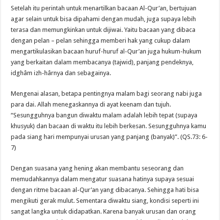
Setelah itu perintah untuk menartilkan bacaan Al-Qur’an, bertujuan
agar selain untuk bisa dipahami dengan mudah, juga supaya lebih
terasa dan memungkinkan untuk dijiwai. Yaitu bacaan yang dibaca
dengan pelan – pelan sehingga memberi hak yang cukup dalam
mengartikulasikan bacaan huruf-huruf al-Qur’an juga hukum-hukum
yang berkaitan dalam membacanya (tajwid), panjang pendeknya,
idghâm izh-hârnya dan sebagainya.
Mengenai alasan, betapa pentingnya malam bagi seorang nabi juga
para dai. Allah menegaskannya di ayat keenam dan tujuh.
“Sesungguhnya bangun diwaktu malam adalah lebih tepat (supaya
khusyuk) dan bacaan di waktu itu lebih berkesan. Sesungguhnya kamu
pada siang hari mempunyai urusan yang panjang (banyak)”. (QS.73: 6-
7)
Dengan suasana yang hening akan membantu seseorang dan
memudahkannya dalam mengatur suasana hatinya supaya sesuai
dengan ritme bacaan al-Qur’an yang dibacanya. Sehingga hati bisa
mengikuti gerak mulut. Sementara diwaktu siang, kondisi seperti ini
sangat langka untuk didapatkan. Karena banyak urusan dan orang