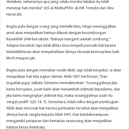
demikian, sebenarnya apa yang selalu mereka lakukan itu telah
menutup hati mereka” (QS al-Muthaffifin: 4) (HR Tirmidzi dari Abu
Hurairah).
Begitu pula dengan orang yang memiliki ilmu, tetapi meninggalkan
amal akan menjadikan hatinya diliputi dengan kesombongan.
Rasulullah SAW bersabda: “Bahaya mengerti adalah sombong.”
Adapun beramal, tapi tidak ikhlas bisa menjadi perusak hati karena
ketidakikhlasan akan menyebabkan dirinya dirasuki kemusyrikan baik
khofi maupun jali.
Begitu pula dengan memakan rezeki Allah, tapi tidak besyukur, ia akan
menjadikan hati kita ingkar nikmat. Allah SWT berfirman, “Dan
(ingatlah juga), tatkala Tuhanmu memaklumkan: “Sesungguhnya jika
kamu bersyukur, pasti Kami akan menambah (nikmat) kepadamu, dan
jika kamu mengingkari (nikmat-Ku), maka sesungguhnya azab-Ku
sangat pedih” (QS 14: 7). Sementara, tidak ridha dengan pembagian
Allah akan merusak hati karena perbuatan tersebut akan menjadikan
dirinya buruk sangka kepada Allah SWT. Dan ketidakmampuan
mengambil pelajaran dari kematian seseorang akan menjadikan
hatinya keras membatu.