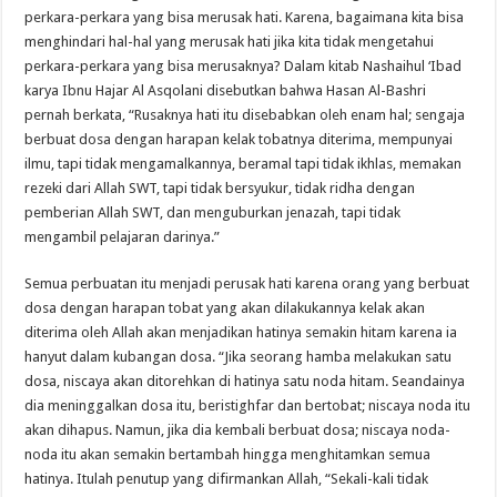
perkara-perkara yang bisa merusak hati. Karena, bagaimana kita bisa
menghindari hal-hal yang merusak hati jika kita tidak mengetahui
perkara-perkara yang bisa merusaknya? Dalam kitab Nashaihul ‘Ibad
karya Ibnu Hajar Al Asqolani disebutkan bahwa Hasan Al-Bashri
pernah berkata, “Rusaknya hati itu disebabkan oleh enam hal; sengaja
berbuat dosa dengan harapan kelak tobatnya diterima, mempunyai
ilmu, tapi tidak mengamalkannya, beramal tapi tidak ikhlas, memakan
rezeki dari Allah SWT, tapi tidak bersyukur, tidak ridha dengan
pemberian Allah SWT, dan menguburkan jenazah, tapi tidak
mengambil pelajaran darinya.”
Semua perbuatan itu menjadi perusak hati karena orang yang berbuat
dosa dengan harapan tobat yang akan dilakukannya kelak akan
diterima oleh Allah akan menjadikan hatinya semakin hitam karena ia
hanyut dalam kubangan dosa. “Jika seorang hamba melakukan satu
dosa, niscaya akan ditorehkan di hatinya satu noda hitam. Seandainya
dia meninggalkan dosa itu, beristighfar dan bertobat; niscaya noda itu
akan dihapus. Namun, jika dia kembali berbuat dosa; niscaya noda-
noda itu akan semakin bertambah hingga menghitamkan semua
hatinya. Itulah penutup yang difirmankan Allah, “Sekali-kali tidak