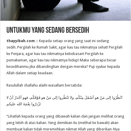
Untukmu yang Sedang Bersedih
thayyibah.com ::
Kepada setiap orang yang saat ini sedang
sedih. Pergilah ke Rumah Sakit, agar kau tau nikmatnya sehat! Pergilah
ke Penjara, agar kau tau nikmatnya kebebasan! Pergilah ke
pemakaman, agar kau tau nikmatnya hidup! Maka seberapa besar
kesedihanmu jika dibandingkan dengan mereka? Puji syukur kepada
Allah dalam setiap keadaan.
Rasulullah shallahu alaihi wasallam bersabda:
انْظُرُوا إلى مَنْ هو أسْفَلَ مِنْكُم، ولا تَنْظُروا إلى مَنْ هو فَوْقَكُم، فهو أجْدَرُ أنْ لا
تَزْدَرُوا نِعْمَةَ الله عليكم
“Lihatlah kepada orang yang dibawah kalian dan jangan melihat orang
yang lebih di atas kalian. Yang demikian itu (melihat ke bawah) akan
membuat kalian tidak meremehkan nikmat Allah yang diberikan-Nya