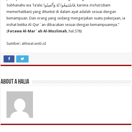
Subhanahu wa Ta’ala: فَاسْتَمِعُوا لَهُ وَأَنْصِتُوا, karena
inshat
(diam
memerhatikan) yang dituntut di dalam ayat adalah sesuai dengan
kemampuan. Dan orang yang sedang mengerjakan suatu pekerjaan, ia
inshat ketika Al-Qur`an dibacakan sesuai dengan kemampuannya.”
(
Fatawa Al-Mar`ah Al-Muslimah
, hal.578)
Sumber:
akhwat.web.id
About A Halia