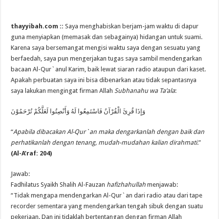
thayyibah.com ::
Saya menghabiskan berjam-jam waktu di dapur
guna menyiapkan (memasak dan sebagainya) hidangan untuk suami.
Karena saya bersemangat mengisi waktu saya dengan sesuatu yang
berfaedah, saya pun mengerjakan tugas saya sambil mendengarkan
bacaan Al-Qur`anul Karim, baik lewat siaran radio ataupun dari kaset.
Apakah perbuatan saya ini bisa dibenarkan atau tidak sepantasnya
saya lakukan mengingat firman Allah
Subhanahu wa Ta’ala
:
وَإِذَا قُرِئَ الْقُرْآنُ فَاسْتَمِعُوا لَهُ وَأَنْصِتُوا لَعَلَّكُمْ تُرْحَمُوْنَ
“
Apabila dibacakan Al-Qur`an maka dengarkanlah dengan baik dan
perhatikanlah dengan tenang, mudah-mudahan kalian dirahmati.
”
(Al-A’raf: 204)
Jawab:
Fadhilatus Syaikh Shalih Al-Fauzan
hafizhahullah
menjawab:
“Tidak mengapa mendengarkan Al-Qur`an dari radio atau dari tape
recorder sementara yang mendengarkan tengah sibuk dengan suatu
pekerjaan. Dan ini tidaklah bertentangan dengan firman Allah