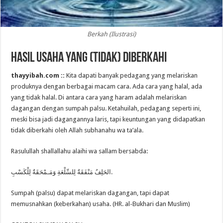
Berkah (Ilustrasi)
Hasil Usaha yang (Tidak) Diberkahi
thayyibah.com ::
Kita dapati banyak pedagang yang melariskan
produknya dengan berbagai macam cara. Ada cara yang halal, ada
yang tidak halal. Di antara cara yang haram adalah melariskan
dagangan dengan sumpah palsu. Ketahuilah, pedagang seperti ini,
meski bisa jadi dagangannya laris, tapi keuntungan yang didapatkan
tidak diberkahi oleh Allah subhanahu wa ta’ala.
Rasulullah shallallahu alaihi wa sallam bersabda:
الحَلِفُ مَنْفَقَةٌ لِلسِّلْعَةِ وَمَـمْحَقَةٌ لِلْكَسْبِ.
Sumpah (palsu) dapat melariskan dagangan, tapi dapat
memusnahkan (keberkahan) usaha. (HR. al-Bukhari dan Muslim)