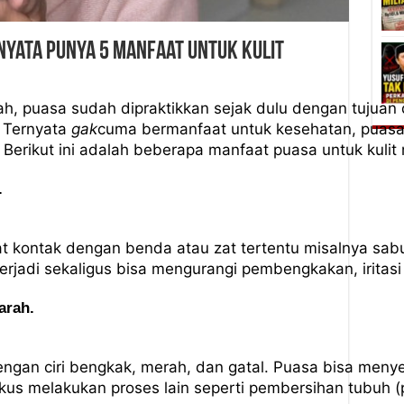
nyata Punya 5 Manfaat untuk Kulit
ah, puasa sudah dipraktikkan sejak dulu dengan tujuan
. Ternyata
gak
cuma bermanfaat untuk kesehatan, puasa 
. Berikut ini adalah beberapa manfaat puasa untuk kuli
.
at kontak dengan benda atau zat tertentu misalnya sab
erjadi sekaligus bisa mengurangi pembengkakan, iritasi
arah.
 dengan ciri bengkak, merah, dan gatal. Puasa bisa m
kus melakukan proses lain seperti pembersihan tubuh 