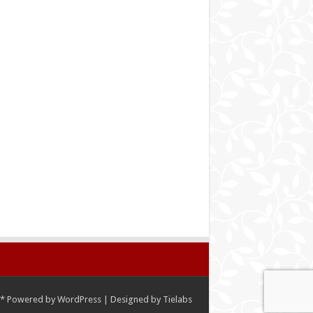
*
Powered by
WordPress
| Designed by
Tielabs