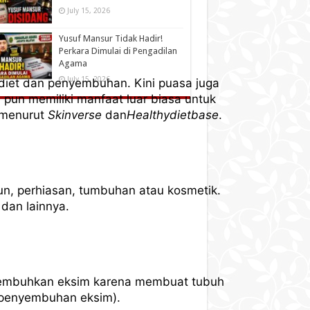
July 15, 2026
Yusuf Mansur Tidak Hadir!
Perkara Dimulai di Pengadilan
Agama
July 15, 2026
 diet dan penyembuhan. Kini puasa juga
pun memiliki manfaat luar biasa untuk
t menurut
Skinverse
dan
Healthydietbase
.
un, perhiasan, tumbuhan atau kosmetik.
 dan lainnya.
enyembuhkan eksim karena membuat tubuh
(penyembuhan eksim).