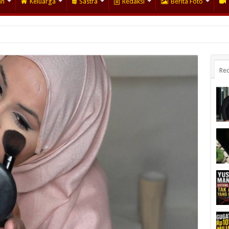
an
Keluarga
Sastra
Redaksi
Berita Foto
Rec