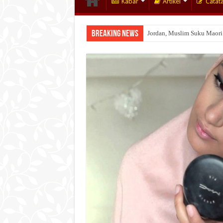
Kabar
Artikel
Catat
Breaking News
Jordan, Muslim Suku Maori
Wakaf Emas Muktamar