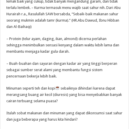
lemak baik yang cukup, tidak banyak mengandung garam, dan tidak
terlalu lembek. – Kurma termasuk menu wajib saat sahur nih. Dari Abu
Hurairah r.a., Rasulullah SAW bersabda, “Sebaik-baik makanan sahur
seorang mukmin adalah tamr (kurma).” (HR.Abu Dawud, Ibnu Hibban
dan Al-Baihaqi)
– Protein (telur ayam, daging, ikan, almond) dicerna perlahan
sehingga menimbulkan sensasi kenyang dalam waktu lebih lama dan
membantu menjaga kadar gula darah.
– Buah-buahan dan sayuran dengan kadar air yang tinggi berperan
sebagai sumber serat alami yang membantu fungsi sistem
pencernaan bekerja lebih baik.
Minuman seperti teh dan kopi
sebaiknya dihindari karena dapat
merangsang buang air kecil (diuresis) yang bisa menyebabkan banyak
cairan terbuang selama puasa?
Itulah sobat makanan dan minuman yang dapat dikonsumsi saat sahur
dan juga beberapa yang harus kita hindari?