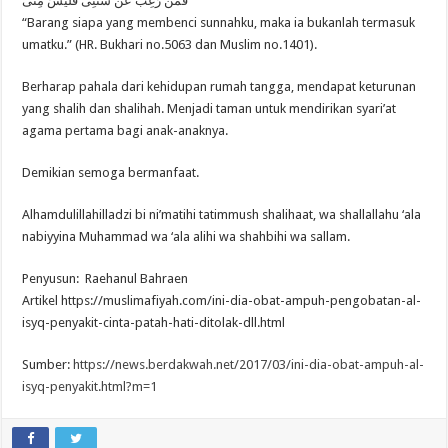
فَمَنْ رَغِبَ عَنْ سُنَّتِى فَلَيْسَ مِنِّى
“Barang siapa yang membenci sunnahku, maka ia bukanlah termasuk
umatku.” (HR. Bukhari no.5063 dan Muslim no.1401).
Berharap pahala dari kehidupan rumah tangga, mendapat keturunan
yang shalih dan shalihah. Menjadi taman untuk mendirikan syari’at
agama pertama bagi anak-anaknya.
Demikian semoga bermanfaat.
Alhamdulillahilladzi bi ni’matihi tatimmush shalihaat, wa shallallahu ‘ala
nabiyyina Muhammad wa ‘ala alihi wa shahbihi wa sallam.
Penyusun: Raehanul Bahraen
Artikel https://muslimafiyah.com/ini-dia-obat-ampuh-pengobatan-al-
isyq-penyakit-cinta-patah-hati-ditolak-dll.html
Sumber:
https://news.berdakwah.net/2017/03/ini-dia-obat-ampuh-al-
isyq-penyakit.html?m=1