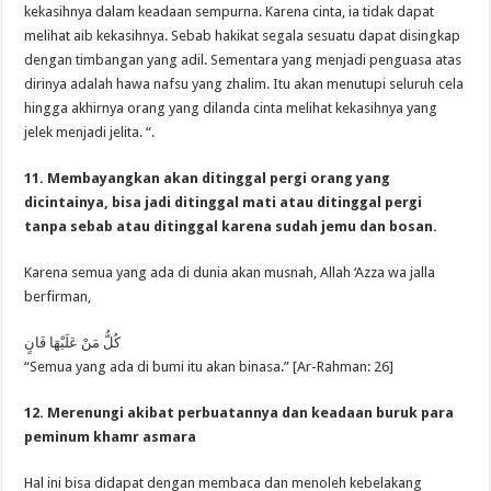
kekasihnya dalam keadaan sempurna. Karena cinta, ia tidak dapat
melihat aib kekasihnya. Sebab hakikat segala sesuatu dapat disingkap
dengan timbangan yang adil. Sementara yang menjadi penguasa atas
dirinya adalah hawa nafsu yang zhalim. Itu akan menutupi seluruh cela
hingga akhirnya orang yang dilanda cinta melihat kekasihnya yang
jelek menjadi jelita. “.
11. Membayangkan akan ditinggal pergi orang yang
dicintainya, bisa jadi ditinggal mati atau ditinggal pergi
tanpa sebab atau ditinggal karena sudah jemu dan bosan.
Karena semua yang ada di dunia akan musnah, Allah ‘Azza wa jalla
berfirman,
كُلُّ مَنْ عَلَيْهَا فَانٍ
“Semua yang ada di bumi itu akan binasa.” [Ar-Rahman: 26]
12. Merenungi akibat perbuatannya dan keadaan buruk para
peminum khamr asmara
Hal ini bisa didapat dengan membaca dan menoleh kebelakang