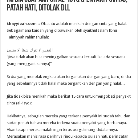
Patah Hati, Ditolak DLL
thayyibah.com ::
Obat itu adalah menikah dengan cinta yang halal.
Sebagaimana kaidah yang dibawakan oleh syaikhul Islam Ibnu
Taimiyyah rahimahullah:
النفس لا تترك شيئا ألا بشيئ
“jiwa tidak akan bisa meninggalkan sesuatu kecuali jika ada sesuatu
[yang menggantikannya]”
Si dia yang menolak engkau akan tergantikan dengan yang baru, di dia
yang sebelumnya tidak halal maka tergantikan dengan yang halal…
Jika tidak bisa menikah maka berikut 15 cara untuk mengobati penyakit
cinta (al-‘isyq):
Hakikatnya, sebagian mereka yang terkena penyakit ini sudah tahu dan
sadar penuh bahwa mereka terkena suatu penyakit yang berbahaya.
Akan tetapi mereka malah ingin terus bergelimang didalamnya.
Merasakan manis rasa perihnya rindu kepada pujaan hati. peringatan