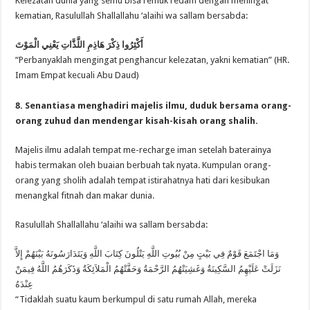
Kelezatan dunia yang semu bisa remuk redam dengan meningat
kematian, Rasulullah Shallallahu ‘alaihi wa sallam bersabda:
أَكْثِرُوا ذِكْرَ هَاذِمِ اللَّذَّاتِ يَعْنِي الْمَوْتَ
“Perbanyaklah mengingat penghancur kelezatan, yakni kematian” (HR.
Imam Empat kecuali Abu Daud)
8. Senantiasa menghadiri majelis ilmu, duduk bersama orang-
orang zuhud dan mendengar kisah-kisah orang shalih.
Majelis ilmu adalah tempat me-recharge iman setelah baterainya
habis termakan oleh buaian berbuah tak nyata. Kumpulan orang-
orang yang sholih adalah tempat istirahatnya hati dari kesibukan
menangkal fitnah dan makar dunia.
Rasulullah Shallallahu ‘alaihi wa sallam bersabda:
وَمَا اجْتَمَعَ قَوْمٌ فِي بَيْتٍ مِنْ بُيُوتِ اللَّهِ يَتْلُونَ كِتَابَ اللَّهِ وَيَتَدَارَسُونَهُ بَيْنَهُمْ إِلاَّ
نَزَلَتْ عَلَيْهِمُ السَّكِينَةُ وَغَشِيَتْهُمُ الرَّحْمَةُ وَحَفَّتْهُمُ الْمَلاَئِكَةُ وَذَكَرَهُمُ اللَّهُ فِيمَنْ
عِنْدَهُ
“Tidaklah suatu kaum berkumpul di satu rumah Allah, mereka