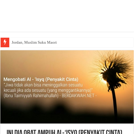
Jordan, Muslim Suku Maori
Wakaf Emas Muktamar
Ini Dia Obat Ampuh Al-‘Isyq (Penyakit Cinta),