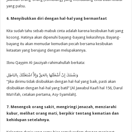
yang palsu.
6. Menyibukkan diri dengan hal-hal yang bermanfaat
Kita sudah tahu sebab mabuk cinta adalah karena kesibukan hati yang
kosong. Hatinya akan dipenuhi bayang-bayang kekasihnya. Bayang-
bayang itu akan memudar kemudian pecah bersama kesibukan
ketaatan yang berujung dengan melupakannya.
Ibnu Qayyim Al-Jauziyah rahimahullah berkata:
وَنَفْسُكَ إِنْ أَشْغَلَتْهَا بِالحَقِّ وَإِلاَّ اشْتَغَلَتْكَ بِالبَاطِلِ
“Jika dirimu tidak disibukkan dengan hal-hal yang baik, pasti akan
disibukkan dengan hal-hal yang batil” [Al Jawabul Kaafi hal 156, Darul
Ma’rifah, cetakan pertama, Asy-Syamilah].
7. Menengok orang sakit, mengiringi jenazah, menziarahi
kubur, melihat orang mati, berpikir tentang kematian dan
kehidupan setelahnya.