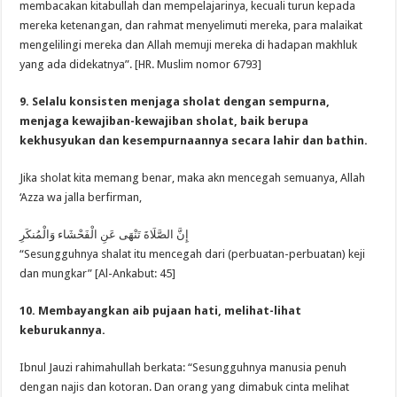
membacakan kitabullah dan mempelajarinya, kecuali turun kepada
mereka ketenangan, dan rahmat menyelimuti mereka, para malaikat
mengelilingi mereka dan Allah memuji mereka di hadapan makhluk
yang ada didekatnya”. [HR. Muslim nomor 6793]
9. Selalu konsisten menjaga sholat dengan sempurna,
menjaga kewajiban-kewajiban sholat, baik berupa
kekhusyukan dan kesempurnaannya secara lahir dan bathin.
Jika sholat kita memang benar, maka akn mencegah semuanya, Allah
‘Azza wa jalla berfirman,
إِنَّ الصَّلَاةَ تَنْهَى عَنِ الْفَحْشَاء وَالْمُنكَرِ
“Sesungguhnya shalat itu mencegah dari (perbuatan-perbuatan) keji
dan mungkar” [Al-Ankabut: 45]
10. Membayangkan aib pujaan hati, melihat-lihat
keburukannya.
Ibnul Jauzi rahimahullah berkata: “Sesungguhnya manusia penuh
dengan najis dan kotoran. Dan orang yang dimabuk cinta melihat