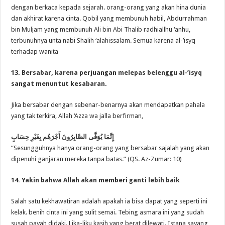
dengan berkaca kepada sejarah. orang-orang yang akan hina dunia
dan akhirat karena cinta. Qobil yang membunuh habil, Abdurrahman
bin Muljam yang membunuh Ali bin Abi Thalib radhiallhu ‘anhu,
terbunuhnya unta nabi Shalih ‘alahissalam. Semua karena al-’isyq
terhadap wanita
13. Bersabar, karena perjuangan melepas belenggu al-’isyq
sangat menuntut kesabaran.
Jika bersabar dengan sebenar-benarnya akan mendapatkan pahala
yang tak terkira, Allah ‘Azza wa jalla berfirman,
إِنَّمَا يُوَفَّى الصَّابِرُونَ أَجْرَهُم بِغَيْرِ حِسَابٍ
“Sesungguhnya hanya orang-orang yang bersabar sajalah yang akan
dipenuhi ganjaran mereka tanpa batas.” (QS. Az-Zumar: 10)
14. Yakin bahwa Allah akan memberi ganti lebih baik
Salah satu kekhawatiran adalah apakah ia bisa dapat yang seperti ini
kelak. benih cinta ini yang sulit semai. Tebing asmara ini yang sudah
susah payah didaki. Lika-liku kasih yang berat dilewati. Istana sayang