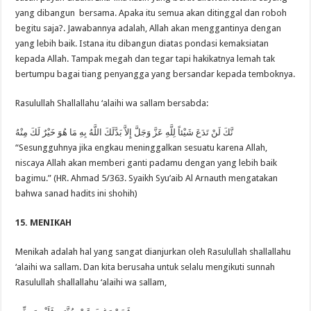
yang dibangun bersama. Apaka itu semua akan ditinggal dan roboh
begitu saja?. Jawabannya adalah, Allah akan menggantinya dengan
yang lebih baik. Istana itu dibangun diatas pondasi kemaksiatan
kepada Allah. Tampak megah dan tegar tapi hakikatnya lemah tak
bertumpu bagai tiang penyangga yang bersandar kepada temboknya.
Rasulullah Shallallahu ‘alaihi wa sallam bersabda:
نَّكَ لَنْ تَدَعَ شَيْئاً لِلَّهِ عَزَّ وَجَلَّ إِلاَّ بَدَّلَكَ اللَّهُ بِهِ مَا هُوَ خَيْرٌ لَكَ مِنْهُ
“Sesungguhnya jika engkau meninggalkan sesuatu karena Allah,
niscaya Allah akan memberi ganti padamu dengan yang lebih baik
bagimu.” (HR. Ahmad 5/363. Syaikh Syu’aib Al Arnauth mengatakan
bahwa sanad hadits ini shohih)
15. MENIKAH
Menikah adalah hal yang sangat dianjurkan oleh Rasulullah shallallahu
‘alaihi wa sallam. Dan kita berusaha untuk selalu mengikuti sunnah
Rasulullah shallallahu ‘alaihi wa sallam,