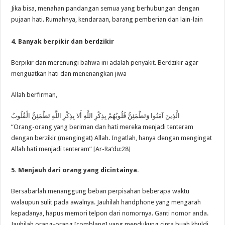
Jika bisa, menahan pandangan semua yang berhubungan dengan
pujaan hati. Rumahnya, kendaraan, barang pemberian dan lain-lain
4. Banyak berpikir dan berdzikir
Berpikir dan merenungi bahwa ini adalah penyakit. Berdzikir agar
menguatkan hati dan menenangkan jiwa
Allah berfirman,
الَّذِينَ آمَنُوا وَتَطْمَئِنُّ قُلُوبُهُمْ بِذِكْرِ اللَّهِ أَلا بِذِكْرِ اللَّهِ تَطْمَئِنُّ الْقُلُوبُ
“Orang-orang yang beriman dan hati mereka menjadi tenteram
dengan berzikir (mengingat) Allah. Ingatlah, hanya dengan mengingat
Allah hati menjadi tenteram” [Ar-Ra’du:28]
5. Menjauh dari orang yang dicintainya.
Bersabarlah menanggung beban perpisahan beberapa waktu
walaupun sulit pada awalnya. Jauhilah handphone yang mengarah
kepadanya, hapus memori telpon dari nomornya. Ganti nomor anda.
Jauhilah orang-orang [comblang] yang mendukung cinta buah khuldi