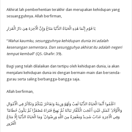
Akhirat lah pemberhentian terakhir dan merupakan kehidupan yang
sesuangguhnya. Allah berfirman,
ﻳَﺎ ﻗَﻮْﻡِ ﺇِﻧَّﻤَﺎ ﻫَٰﺬِﻩِ ﺍﻟْﺤَﻴَﺎﺓُ ﺍﻟﺪُّﻧْﻴَﺎ ﻣَﺘَﺎﻉٌ ﻭَﺇِﻥَّ ﺍﻟْﺂﺧِﺮَﺓَ ﻫِﻲَ ﺩَﺍﺭُ ﺍﻟْﻘَﺮَﺍﺭِ
“
Wahai kaumku, sesungguhnya kehidupan dunia ini adalah
kesenangan sementara. Dan sesungguhya akhirat itu adalah negeri
tempat kembali
” (QS. Ghafir: 39).
Bagi yang telah dilalaikan dan tertipu oleh kehidupan dunia, ia akan
menjalani kehidupan dunia ini dengan bermain-main dan bersenda-
gurau serta saling berbangga-bangga saja.
Allah berfirman,
اعْلَمُوا أَنَّمَا الْحَيَاةُ الدُّنْيَا لَعِبٌ وَلَهْوٌ وَزِينَةٌ وَتَفَاخُرٌ بَيْنَكُمْ وَتَكَاثُرٌ فِي الْأَمْوَالِ
وَالْأَوْلَادِ ۖ كَمَثَلِ غَيْثٍ أَعْجَبَ الْكُفَّارَ نَبَاتُهُ ثُمَّ يَهِيجُ فَتَرَاهُ مُصْفَرًّا ثُمَّ يَكُونُ حُطَامًا ۖ
وَفِي الْآخِرَةِ عَذَابٌ شَدِيدٌ وَمَغْفِرَةٌ مِنَ اللَّهِ وَرِضْوَانٌ ۚ وَمَا الْحَيَاةُ الدُّنْيَا إِلَّا مَتَاعُ
الْغُرُورِ