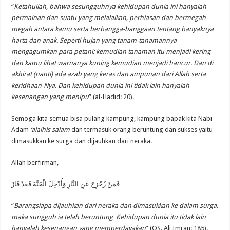
“
Ketahuilah, bahwa sesungguhnya kehidupan dunia ini hanyalah
permainan dan suatu yang melalaikan, perhiasan dan bermegah-
megah antara kamu serta berbangga-banggaan tentang banyaknya
harta dan anak. Seperti hujan yang tanam-tanamannya
mengagumkan para petani; kemudian tanaman itu menjadi kering
dan kamu lihat warnanya kuning kemudian menjadi hancur. Dan di
akhirat (nanti) ada azab yang keras dan ampunan dari Allah serta
keridhaan-Nya. Dan kehidupan dunia ini tidak lain hanyalah
kesenangan yang menipu
” (al-Hadid: 20).
Semoga kita semua bisa pulang kampung, kampung bapak kita Nabi
Adam
‘alaihis salam
dan termasuk orang beruntung dan sukses yaitu
dimasukkan ke surga dan dijauhkan dari neraka.
Allah berfirman,
فَمَنْ زُحْزِحَ عَنِ النَّارِ وَأُدْخِلَ الْجَنَّةَ فَقَدْ فَازَ
“
Barangsiapa dijauhkan dari neraka dan dimasukkan ke dalam surga,
maka sungguh ia telah beruntung Kehidupan dunia itu tidak lain
hanyalah kesenangan yang memperdayakan
” (QS. Ali Imran: 185).