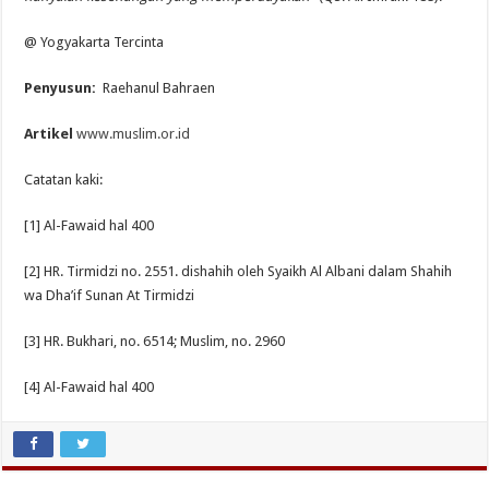
@ Yogyakarta Tercinta
Penyusun:
Raehanul Bahraen
Artikel
www.muslim.or.id
Catatan kaki:
[1] Al-Fawaid hal 400
[2] HR. Tirmidzi no. 2551. dishahih oleh Syaikh Al Albani dalam Shahih
wa Dha’if Sunan At Tirmidzi
[3] HR. Bukhari, no. 6514; Muslim, no. 2960
[4] Al-Fawaid hal 400