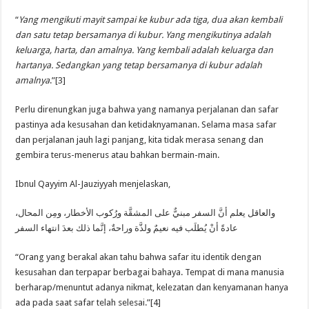
“
Yang mengikuti mayit sampai ke kubur ada tiga, dua akan kembali
dan satu tetap bersamanya di kubur. Yang mengikutinya adalah
keluarga, harta, dan amalnya. Yang kembali adalah keluarga dan
hartanya. Sedangkan yang tetap bersamanya di kubur adalah
amalnya
.”[3]
Perlu direnungkan juga bahwa yang namanya perjalanan dan safar
pastinya ada kesusahan dan ketidaknyamanan. Selama masa safar
dan perjalanan jauh lagi panjang, kita tidak merasa senang dan
gembira terus-menerus atau bahkan bermain-main.
Ibnul Qayyim Al-Jauziyyah menjelaskan,
،ﻭﺍﻟﻌﺎﻗﻞ ﻳﻌﻠﻢ ﺃﻥَّ ﺍﻟﺴﻔﺮ ﻣﺒﻨﻲٌّ ﻋﻠﻰ ﺍﻟﻤﺸﻘَّﺔ ﻭﺭُﻛﻮﺏ ﺍﻷﺧﻄﺎﺭ، ﻭﻣِﻦ ﺍﻟﻤﺤﺎﻝ
ﻋﺎﺩﺓً ﺃﻥْ ﻳُﻄﻠَﺐ ﻓﻴﻪ ﻧﻌﻴﻢٌ ﻭﻟﺬَّﺓ ﻭﺭﺍﺣﺔٌ، ﺇﻧَّﻤﺎ ﺫﻟﻚ ﺑﻌﺪَ ﺍﻧﺘﻬﺎﺀ ﺍﻟﺴﻔﺮ
“Orang yang berakal akan tahu bahwa safar itu identik dengan
kesusahan dan terpapar berbagai bahaya. Tempat di mana manusia
berharap/menuntut adanya nikmat, kelezatan dan kenyamanan hanya
ada pada saat safar telah selesai.”[4]