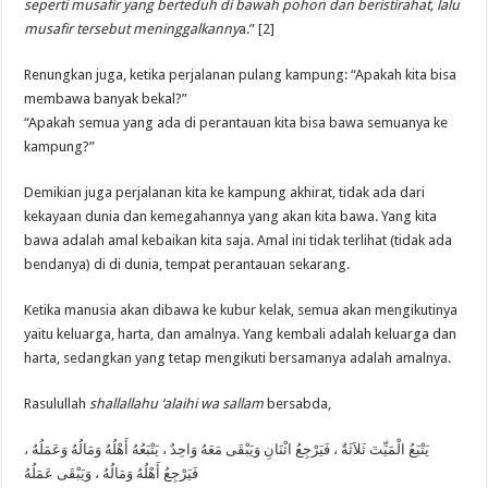
seperti musafir yang berteduh di bawah pohon dan beristirahat, lalu
musafir tersebut meninggalkanny
a.” [2]
Renungkan juga, ketika perjalanan pulang kampung: “Apakah kita bisa
membawa banyak bekal?”
“Apakah semua yang ada di perantauan kita bisa bawa semuanya ke
kampung?”
Demikian juga perjalanan kita ke kampung akhirat, tidak ada dari
kekayaan dunia dan kemegahannya yang akan kita bawa. Yang kita
bawa adalah amal kebaikan kita saja. Amal ini tidak terlihat (tidak ada
bendanya) di di dunia, tempat perantauan sekarang.
Ketika manusia akan dibawa ke kubur kelak, semua akan mengikutinya
yaitu keluarga, harta, dan amalnya. Yang kembali adalah keluarga dan
harta, sedangkan yang tetap mengikuti bersamanya adalah amalnya.
Rasulullah
shallallahu ‘alaihi wa sallam
bersabda,
ﻳَﺘْﺒَﻊُ ﺍﻟْﻤَﻴِّﺖَ ﺛَﻼَﺛَﺔٌ ، ﻓَﻴَﺮْﺟِﻊُ ﺍﺛْﻨَﺎﻥِ ﻭَﻳَﺒْﻘَﻰ ﻣَﻌَﻪُ ﻭَﺍﺣِﺪٌ ، ﻳَﺘْﺒَﻌُﻪُ ﺃَﻫْﻠُﻪُ ﻭَﻣَﺎﻟُﻪُ ﻭَﻋَﻤَﻠُﻪُ ،
ﻓَﻴَﺮْﺟِﻊُ ﺃَﻫْﻠُﻪُ ﻭَﻣَﺎﻟُﻪُ ، ﻭَﻳَﺒْﻘَﻰ ﻋَﻤَﻠُﻪُ