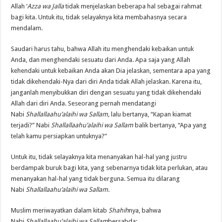
Allah ‘
Azza wa Jalla
tidak menjelaskan beberapa hal sebagai rahmat
bagi kita. Untuk itu, tidak selayaknya kita membahasnya secara
mendalam.
Saudari harus tahu, bahwa Allah itu menghendaki kebaikan untuk
Anda, dan menghendaki sesuatu dari Anda. Apa saja yang Allah
kehendaki untuk kebaikan Anda akan Dia jelaskan, sementara apa yang
tidak dikehendaki-Nya dari diri Anda tidak Allah jelaskan. Karena itu,
janganlah menyibukkan diri dengan sesuatu yang tidak dikehendaki
Allah dari diri Anda. Seseorang pernah mendatangi
Nabi
Shallallaahu’alaihi wa Sallam
,
lalu bertanya, “Kapan kiamat
terjadi?” Nabi
Shallallaahu’alaihi wa Sallam
balik bertanya, “Apa yang
telah kamu persiapkan untuknya?”
Untuk itu, tidak selayaknya kita menanyakan hal-hal yang justru
berdampak buruk bagi kita, yang sebenarnya tidak kita perlukan, atau
menanyakan hal-hal yang tidak berguna. Semua itu dilarang
Nabi
Shallallaahu’alaihi wa Sallam
.
Muslim meriwayatkan dalam kitab
Shahih
nya, bahwa
Nabi
Shallallaahu’alaihi wa Sallam
bersabda: