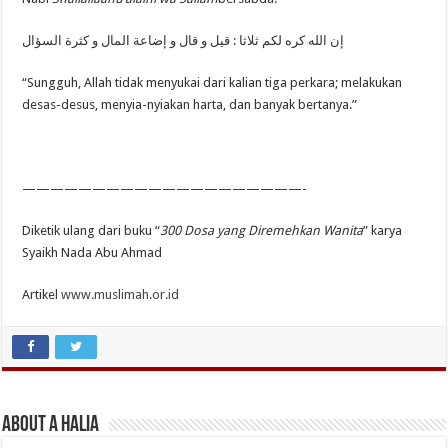
إن الله كره لكم ثلاثا : قيل و قال و إضاعة المال و كثرة السؤال
“Sungguh, Allah tidak menyukai dari kalian tiga perkara; melakukan
desas-desus, menyia-nyiakan harta, dan banyak bertanya.”
————————————————————-
Diketik ulang dari buku “
300 Dosa yang Diremehkan Wanita
” karya
Syaikh Nada Abu Ahmad
Artikel
www.muslimah.or.id
About A Halia