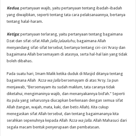
Kedua
,
pertanyaan wajib, yaitu pertanyaan tentang ibadah-ibadah
yang diwajibkan, seperti tentang tata cara pelaksanaannya, bertanya
tentang halal-haram.
Ketiga
;
pertanyaan terlarang, yaitu pertanyaan tentang bagaimana
Dzat dan sifat-sifat Allah
Jalla Jalaaluhu
,
bagaimana Allah
menyandang sifat-sifat tersebut, bertanya tentang ciri-ciri ‘Arasy dan
bagaimana Allah bersemayam di atasnya, serta hal-hal lain yang tidak
boleh dibahas.
Pada suatu hari, Imam Malik ketika duduk di Masjid ditanya tentang
bagaimana Allah
‘Azza wa Jalla
bersemayam di atas ‘Arsy. Ia pun
menjawab, “Bersemayam itu sudah maklum, tata caranya tidak
diketahui, mengimaninya wajib, dan menanyakannya bid’ah.” Seperti
itu pula yang seharusnya diucapkan berkenaan dengan semua sifat
Allah (tangan, wajah, mata, kaki, dan betis Allah). Kita cukup
menegaskan sifat Allah tersebut, dan tentang bagaimananya kita
serahkan sepenuhnya kepada Allah
‘Azza wa Jalla
. Allah Mahasuci dari
segala macam bentuk penyerupaan dan pembatasan.