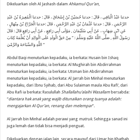
Dikeluarkan oleh Al Jashash dalam
Ahkamul Qur’an
,
حدثنا الْمُغِيرَةُ بْنُ عَبْدِ
:
حدثنا حُسَيْنُ بْنُ إِسْحَاقَ ، قَالَ
:
حدثنا عَبْدُ الْبَاقِي ، قَالَ
حدثنا الْجَرَّاحُ بْنُ مِنْهَالٍ ،
:
حدثنا عُثْمَانُ بْنُ عَبْدِ الرَّحْمَنِ ، قَالَ
:
الرَّحْمَنِ ، قَالَ
قَالَ
:
مَوْلَى أَبِي رَافِعٍ ، عَنْ أَبِي رَافِعٍ قَالَ
,
عَنِ ابْنِ شِهَابٍ ، عَنْ أَبِي سُلَيْمَانَ
مِنْ حَقِّ الْوَلَدِ عَلَى الْوَالِدِ أَنْ يُعَلِّمَهُ كِتَابَ
: ”
صَلَّى اللَّهُ عَلَيْهِ وَسَلَّمَ
,
رَسُولُ اللَّهِ
اللَّهِ وَالسِّبَاحَةَ وَالرَّمْيَ
“
Abdul Baqi menuturkan kepadaku, ia berkata: Husain bin Ishaq
menuturkan kepadaku, ia berkata: Al Mughirah bin Abdirrahman
menuturkan kepadaku, ia berkata: Utsman bin Abdirrahman
menuturkan kepadaku, ia berkata: Al Jarrah bin Minhal menuturkan
kepadaku, dari Ibnu Syihab, dari Abu Sulaiman maula Abu Rafi’, dari
Abu Rafi ia berkata: Rasulullah
Shallallahu’alaihi Wasallam
bersabda:
“
diantara hak anak yang wajib ditunaikan orang tuanya adalah:
mengajarkan Al Qur’an, renang dan melempar
”.
Al Jarrah bin Minhal adalah perawi yang
matruk
. Sehingga sanad ini
juga lemah dan tidak bisa menjadi penguat.
Dikeluarkan dengan jalan lain, secara mauquf dari Umar bin Khathab,