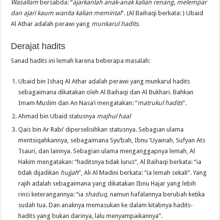
Wasallam
bersabda: “
ajarkanlah anak-anak kalian renang, melempar
dan ajari kaum wanita kalian memintal
”. (Al Baihaqi berkata: ) Ubaid
Al Athar adalah perawi yang
munkarul hadits
.
Derajat hadits
Sanad hadits ini lemah karena beberapa masalah:
Ubaid bin Ishaq Al Athar adalah perawi yang munkarul hadits
sebagaimana dikatakan oleh Al Baihaqi dan Al Bukhari. Bahkan
Imam Muslim dan An Nasa’i mengatakan: “
matrukul hadits
”.
Ahmad bin Ubaid statusnya
majhul haal
Qais bin Ar Rabi’ diperselisihkan statusnya. Sebagian ulama
mentsiqahkannya, sebagaimana Syu’bah, Ibnu ‘Uyainah, Sufyan Ats
Tsauri, dan lainnya. Sebagian ulama menganggapnya lemah, Al
Hakim mengatakan: “haditsnya tidak lurus”, Al Baihaqi berkata: “ia
tidak dijadikan
hujjah
”, Ali Al Madini berkata: “ia lemah sekali”. Yang
rajih adalah sebagaimana yang dikatakan Ibnu Hajar yang lebih
rinci keterangannya: “ia
shaduq
, namun hafalannya berubah ketika
sudah tua. Dan anaknya memasukan ke dalam kitabnya hadits-
hadits yang bukan darinya, lalu menyampaikannya”.