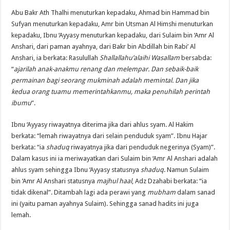
Abu Bakr Ath Thalhi menuturkan kepadaku, Ahmad bin Hammad bin
Sufyan menuturkan kepadaku, Amr bin Utsman Al Himshi menuturkan
kepadaku, Ibnu ‘Ayyasy menuturkan kepadaku, dari Sulaim bin ‘Amr Al
Anshari, dari paman ayahnya, dari Bakr bin Abdillah bin Rabi’ Al
Anshari, ia berkata: Rasulullah
Shallallahu’alaihi Wasallam
bersabda:
“
ajarilah anak-anakmu renang dan melempar. Dan sebaik-baik
permainan bagi seorang mukminah adalah memintal. Dan jika
kedua orang tuamu memerintahkanmu, maka penuhilah perintah
ibumu
”.
Ibnu ‘Ayyasy riwayatnya diterima jika dari ahlus syam. Al Hakim
berkata: “lemah riwayatnya dari selain penduduk syam”. Ibnu Hajar
berkata: “ia
shaduq
riwayatnya jika dari penduduk negerinya (Syam)”.
Dalam kasus ini ia meriwayatkan dari Sulaim bin ‘Amr Al Anshari adalah
ahlus syam sehingga Ibnu ‘Ayyasy statusnya
shaduq
. Namun Sulaim
bin ‘Amr Al Anshari statusnya
majhul haal
, Adz Dzahabi berkata: “ia
tidak dikenal”. Ditambah lagi ada perawi yang
mubham
dalam sanad
ini (yaitu paman ayahnya Sulaim). Sehingga sanad hadits ini juga
lemah.