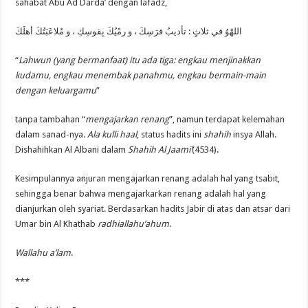
sahabat Abu Ad Darda’ dengan lafadz,
تأديبُ فرَسِكَ ، و رمْيُكَ بِقوسِكِ ، و مُلاعَبَتُكَ أهلَكَ
:
اللهْوُ في ثلاثٍ
“
Lahwun (yang bermanfaat) itu ada tiga: engkau menjinakkan
kudamu, engkau menembak panahmu, engkau bermain-main
dengan keluargamu
”
tanpa tambahan “
mengajarkan renang
”, namun terdapat kelemahan
dalam sanad-nya.
Ala kulli haal
, status hadits ini
shahih
insya Allah.
Dishahihkan Al Albani dalam
Shahih Al Jaami’
(4534).
Kesimpulannya anjuran mengajarkan renang adalah hal yang tsabit,
sehingga benar bahwa mengajarkarkan renang adalah hal yang
dianjurkan oleh syariat. Berdasarkan hadits Jabir di atas dan atsar dari
Umar bin Al Khathab
radhiallahu’ahum
.
Wallahu a’lam
.
***