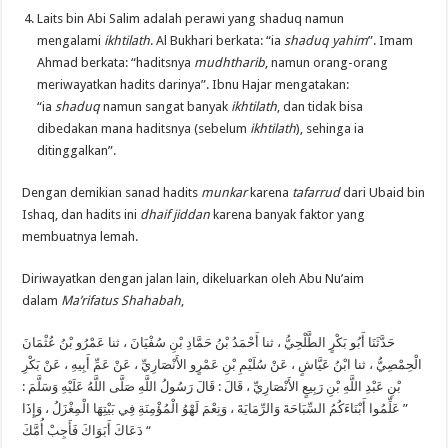
Laits bin Abi Salim adalah perawi yang shaduq namun
mengalami
ikhtilath
. Al Bukhari berkata: “ia
shaduq yahim
”. Imam
Ahmad berkata: “haditsnya
mudhtharib
, namun orang-orang
meriwayatkan hadits darinya”. Ibnu Hajar mengatakan:
“ia
shaduq
namun sangat banyak
ikhtilath
, dan tidak bisa
dibedakan mana haditsnya (sebelum
ikhtilath
), sehinga ia
ditinggalkan”.
Dengan demikian sanad hadits
munkar
karena
tafarrud
dari Ubaid bin
Ishaq, dan hadits ini
dhaif jiddan
karena banyak faktor yang
membuatnya lemah.
Diriwayatkan dengan jalan lain, dikeluarkan oleh Abu Nu’aim
dalam
Ma’rifatus Shahabah
,
حَدَّثَنَا أَبُو بَكْرٍ الطَّلْحِيُّ ، ثنا أَحْمَدُ بْنُ حَمَّادِ بْنِ سُفْيَانَ ، ثنا عَمْرُو بْنُ عُثْمَانَ
الْحِمْصِيُّ ، ثنا ابْنُ عَيَّاشٍ ، عَنْ سُلَيْمِ بْنِ عَمْرٍو الأَنْصَارِيِّ ، عَنْ عَمِّ أَبِيهِ ، عَنْ بَكْرِ
:
قَالَ رَسُولُ اللَّهِ صَلَّى اللَّهُ عَلَيْهِ وَسَلَّمَ
:
بْنِ عَبْدِ اللَّهِ بْنِ رَبِيعٍ الأَنْصَارِيِّ ، قَالَ
عَلِّمُوا أَبْنَاءَكُمُ السِّبَاحَةَ وَالرِّمَايَةَ ، وَنِعْمَ لَهْوُ الْمُؤْمِنَةِ فِي بَيْتِهَا الْمِغْزَلُ ، وَإِذَا
”
دَعَاكَ أَبَوَاكَ فَأَجِبْ أُمَّكَ
“