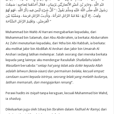
سَمِعْتُ
:
عَبْدِ اللَّهِ ، وَجَابِرَ بْنَ عُمَيْرٍ الأَنْصَارِيَّيْنِ يَرْمِيَانِ ، فَقَالَ أَحَدُهُمَا لِصَاحِبِهِ
كُلُّ شَيْءٍ لَيْسَ فِيهِ ذِكْرُ اللَّهِ ، فَهُوَ لَهُوٌ
: ”
رَسُولَ اللَّهِ صَلَّى اللَّهُ عَلَيْهِ وَسَلَّمَ يَقُولُ
مُلاعَبَةُ الرَّجُلِ امْرَأَتَهُ ، وَتَأْدِيبُ الرَّجُلِ فَرَسَهُ ، وَمَشْيُهُ بَيْنَ
:
وَلَعِبٌ ، إِلا أَرْبَعَ
الْغَرَضَيْنِ ، وَتَعْلِيمُ الرَّجُلِ السَّبَّاحَةَ
“
Muhammad bin Wahb Al Harrani mengabarkan kepadaku, dari
Muhammad bin Salamah, dari Abu Abdirrahim, ia berkata: Abdurrahim
Az Zuhri menuturkan kepadaku, dari ‘Atha bin Abi Rabbah, ia berkata:
aku melihat Jabir bin Abdillah Al Anshari dan Jabir bin Umairah Al
Anshari sedang latihan melempar. Salah seorang dari mereka berkata
kepada yang lainnya: aku mendengar Rasulullah
Shallallahu’alaihi
Wasallam
bersabda: “
setiap hal yang tidak ada dzikir kepada Allah
adalah lahwun (kesia-siaan) dan permainan belaka, kecuali empat:
candaan suami kepada istrinya, seorang lelaki yang melatih kudanya,
latihan memanah, dan mengajarkan renang
”.
Perawi hadits ini
tsiqah
tanpa keraguan, kecuali Muhammad bin Wahd,
ia
shaduq
.
Dikeluarkan juga oleh Ishaq bin Ibrahim dalam
Fadhail Ar Ramyi
, dari