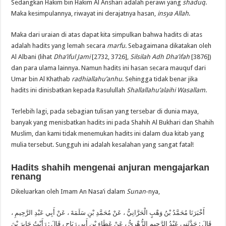
Sedangkan Hakim bin Hakim Al Anshari adalah perawi yang
shaduq
.
Maka kesimpulannya, riwayat ini derajatnya hasan,
insya Allah
.
Maka dari uraian di atas dapat kita simpulkan bahwa hadits di atas
adalah hadits yang lemah secara
marfu
. Sebagaimana dikatakan oleh
Al Albani (lihat
Dha’iful Jami
[2732, 3726],
Silsilah Adh Dha’ifah
[3876])
dan para ulama lainnya. Namun hadits ini hasan secara mauquf dari
Umar bin Al Khathab
radhiallahu’anhu
. Sehingga tidak benar jika
hadits ini dinisbatkan kepada Rasulullah
Shallallahu’alaihi Wasallam
.
Terlebih lagi, pada sebagian tulisan yang tersebar di dunia maya,
banyak yang menisbatkan hadits ini pada Shahih Al Bukhari dan Shahih
Muslim, dan kami tidak menemukan hadits ini dalam dua kitab yang
mulia tersebut. Sungguh ini adalah kesalahan yang sangat fatal!
Hadits shahih mengenai anjuran mengajarkan
renang
Dikeluarkan oleh Imam An Nasa’i dalam
Sunan
-nya,
أَخْبَرَنَا مُحَمَّدُ بْنُ وَهْبٍ الْحَرَّانِيُّ ، عَنْ مُحَمَّدِ بْنِ سَلَمَةَ ، عَنْ أَبِي عَبْدِ الرَّحِيمِ ،
رَأَيْتُ جَابِرَ بْنَ
:
حَدَّثَنِي عَبْدُ الرَّحِيمِ الزُّهْرِيُّ ، عَنْ عَطَاءِ بْنِ أَبِي رَبَاحٍ ، قَالَ
:
قَالَ