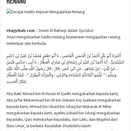
Renang
thayyibah.com ::
Imam Al Baihaqi dalam
Syu’abul
Iman
mengeluarkan hadits tentang keutamaan mengajarkan renang,
melempar dan berkuda.
أَخْبَرَنَا أَبُو بَكْرٍ أَحْمَدُ بْنُ الْحَسَنِ الْقَاضِي ، نا أَبُو جَعْفَرٍ مُحَمَّدُ بْنُ عَلِيِّ بْنِ دُحَيْمٍ
الشَّيْبَانِيُّ ، أنا أَحْمَدُ بْنُ عُبَيْدِ بْنِ إِسْحَاقَ بْنِ مُبَارَكٍ الْعَطَّارُ ، نا أَبِي ، حَدَّثَنِي قَيْسٌ
قَالَ رَسُولُ اللَّهِ صَلَّى اللَّهُ عَلَيْهِ
:
، عَنْ لَيْثٍ ، عَنْ مُجَاهِدٍ ، عَنِ ابْنِ عُمَرَ ، قَالَ
، عُبَيْدٌ الْعَطَّارُ
”
عَلِّمُوا أَبْنَاءَكُمُ السِّبَاحَةَ وَالرَّمْيَ ، وَالْمَرْأَةَ الْمِغْزَلَ
: ”
وَسَلَّمَ
مُنْكَرُ الْحَدِيثِ
Abu Bakr Ahmad bin Al Hasan Al Qadhi mengabarkan kepada kami,
Abu Ja’far Muhammad bin Ali bin Duhaim Asy Syaibani mengabarkan
kepada kami, Ahmad bin Ubaid bin Ishaq bin Mubarak Al ‘Athar
mengabarkan kepada kami, ayahku (Ubaid bin Ishaq) mengabarkan
kepadaku, Qais menuturkan kepadaku, dari Laits, dari Mujahid dari
Ibnu Umar, ia berkata: Rasulullah
Shallallahu’alaihi