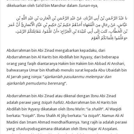
dikeluarkan oleh Sa’id bin Manshur dalam
Sunan
-nya,
نا عَبْدُ الرَّحْمَنِ بْنُ أَبِي الزِّنَادِ، عَنْ عَبْدِ الرَّحْمَنِ بْنِ الْحَارِثِ بْنِ عَبْدِ اللَّهِ بْنِ
عَيَّاشٍ، عَنْ رِجَالٍ مِنَ الْفُقَهَاءِ أَحَدُهُمْ حَكِيمُ بْنُ حَكِيمِ بْنِ عَبَّادٍ الْأَنْصَارِيُّ أَنَّ عُمَرَ
أَنْ عَلِّمُوا، مُقَاتِلَتَكُمُ الرَّمْيَ،
: «
بْنَ الْخَطَّابِ، كَتَبَ إِلَى أَبِي عُبَيْدَةَ بْنِ الْجَرَّاحِ
وَعَلِّمُوا غِلْمَانَكُمُ الْعَوْمَ
»
Abdurrahman bin Abi Zinad mengabarkan kepadaku, dari
Abdurrahman bin Al Harits bin Abdillah bin ‘Ayyasy, dari beberapa
orang yang faqih diantaranya Hakim bin Hakiim bin Abbad Al Anshari,
bahwasanya Umar bin Khathab menulis surat kepada Abu Ubaidah bin
Al Jarrah yang isinya: “
ajarkanlah pasukanmu melempar dan
ajarkanlah pemudamu berenang
”.
Abdurrahman bin Abi Zinad atau dikenal dengan Ibnu Abi Zinad
adalah perawi yang
tsiqah hafidz
. Abdurrahman bin Al Harits bin
Abdillah bin ‘Ayyasy dikatakan oleh Ibnu Ma’in: “ia
shalih
”. Al Waqidi
berkata: “tsiqah”. Ibnu Shalih Al Jiliy berkata: “ia
tsiqah
”. Namun Ali Al
Madini dan Imam Ahmad mendhaifkannya. Yang rajih ia adalah perawi
yang
shaduq
sebagaimana dikatakan oleh Ibnu Hajar Al Asqalani.