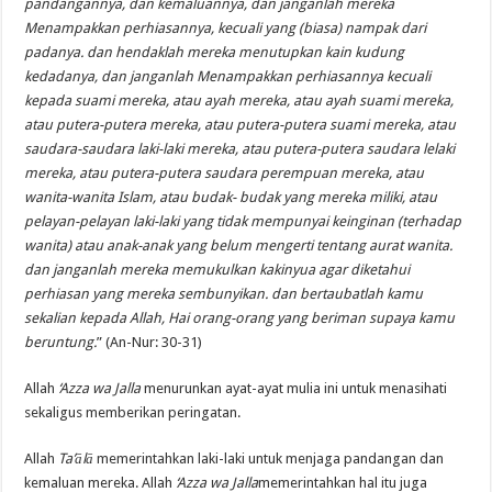
pandangannya, dan kemaluannya, dan janganlah mereka
Menampakkan perhiasannya, kecuali yang (biasa) nampak dari
padanya. dan hendaklah mereka menutupkan kain kudung
kedadanya, dan janganlah Menampakkan perhiasannya kecuali
kepada suami mereka, atau ayah mereka, atau ayah suami mereka,
atau putera-putera mereka, atau putera-putera suami mereka, atau
saudara-saudara laki-laki mereka, atau putera-putera saudara lelaki
mereka, atau putera-putera saudara perempuan mereka, atau
wanita-wanita Islam, atau budak- budak yang mereka miliki, atau
pelayan-pelayan laki-laki yang tidak mempunyai keinginan (terhadap
wanita) atau anak-anak yang belum mengerti tentang aurat wanita.
dan janganlah mereka memukulkan kakinyua agar diketahui
perhiasan yang mereka sembunyikan. dan bertaubatlah kamu
sekalian kepada Allah, Hai orang-orang yang beriman supaya kamu
beruntung.
” (An-Nur: 30-31)
Allah
‘Azza wa Jalla
menurunkan ayat-ayat mulia ini untuk menasihati
sekaligus memberikan peringatan.
Allah
Ta’
ā
l
ā
memerintahkan laki-laki untuk menjaga pandangan dan
kemaluan mereka. Allah
‘Azza wa Jalla
memerintahkan hal itu juga