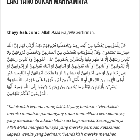
Laki yang Bukan Mahramnya
thayyibah.com ::
Allah
‘Azza wa Jalla
berfirman,
قُلْ لِلْمُؤْمِنِينَ يَغُضُّوا مِنْ أَبْصَارِهِمْ وَيَحْفَظُوا فُرُوجَهُمْ ذَلِكَ أَزْكَى لَهُمْ إِنَّ اللَّهَ
خَبِيرٌ بِمَا يَصْنَعُونَ. وَقُلْ لِلْمُؤْمِنَاتِ يَغْضُضْنَ مِنْ أَبْصَارِهِنَّ وَيَحْفَظْنَ فُرُوجَهُنَّ وَلَا
يُبْدِينَ زِينَتَهُنَّ إِلَّا مَا ظَهَرَ مِنْهَا وَلْيَضْرِبْنَ بِخُمُرِهِنَّ عَلَى جُيُوبِهِنَّ وَلَا يُبْدِينَ زِينَتَهُنَّ
إِلَّا لِبُعُولَتِهِنَّ أَوْ آَبَائِهِنَّ أَوْ آَبَاءِ بُعُولَتِهِنَّ أَوْ أَبْنَائِهِنَّ أَوْ أَبْنَاءِ بُعُولَتِهِنَّ أَوْ إِخْوَانِهِنَّ أَوْ
بَنِي إِخْوَانِهِنَّ أَوْ بَنِي أَخَوَاتِهِنَّ أَوْ نِسَائِهِنَّ أَوْ مَا مَلَكَتْ أَيْمَانُهُنَّ أَوِ التَّابِعِينَ غَيْرِ
أُولِي الْإِرْبَةِ مِنَ الرِّجَالِ أَوِ الطِّفْلِ الَّذِينَ لَمْ يَظْهَرُوا عَلَى عَوْرَاتِ النِّسَاءِ وَلَا
يَضْرِبْنَ بِأَرْجُلِهِنَّ لِيُعْلَمَ مَا يُخْفِينَ مِنْ زِينَتِهِنَّ وَتُوبُوا إِلَى اللَّهِ جَمِيعًا أَيُّهَا
الْمُؤْمِنُونَ لَعَلَّكُمْ تُفْلِحُونَ.
“
Katakanlah kepada orang laki-laki yang beriman: “Hendaklah
mereka menahan pandanganya, dan memelihara kemaluannya;
yang demikian itu adalah lebih suci bagi mereka, Sesungguhnya
Allah Maha mengetahui apa yang mereka perbuat
.
Katakanlah
kepada wanita yang beriman: “Hendaklah mereka menahan