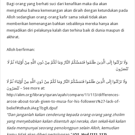
Bagi orang yang berhati suci dari kenafikan maka dia akan
mengetahui bahwa kemenangan akan diraih dengan ketundukan pada
Alloh sedangkan orang-orang kafir sama sekali tidak akan
memberikan kemenangan bahkan sebaliknya mereka hanya akan
menjadikan diri pelakunya kalah dan terhina baik di dunia maupun di
akhirat.
Alloh berfirman:
وَلَا تَرْكَنُوا إِلَى الَّذِينَ ظَلَمُوا فَتَمَسَّكُمُ النَّارُ وَمَا لَكُمْ مِنْ دُونِ اللَّهِ مِنْ أَوْلِيَاءَ ثُمَّ لَا
تُنْصَرُونَ
وَلَا تَرْكَنُوا إِلَى الَّذِينَ ظَلَمُوا فَتَمَسَّكُمُ النَّارُ وَمَا لَكُمْ مِنْ دُونِ اللَّهِ مِنْ أَوْلِيَاءَ ثُمَّ لَا
تُنْصَرُونَ – See more at:
http://alim.org/library/quran/ayah/compare/11/113/differences-
arose-about-torah-given-to-musa-for-his-followers%27-lack-of-
belief#sthash.iAegTbgR.dpuf
“Dan janganlah kalian cenderung kepada orang-orang yang zholim
yang menyebabkan kalian disentuh api neraka, dan sekali-kali kalian
tiada mempunyai seorang penolongpun selain Alloh, kemudian
kamu tidak akan diberi pertolongan.”
(QS. Hud [11]: 113)