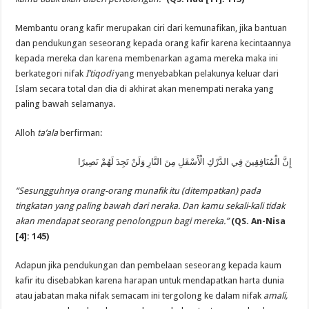
Membantu orang kafir merupakan ciri dari kemunafikan, jika bantuan
dan pendukungan seseorang kepada orang kafir karena kecintaannya
kepada mereka dan karena membenarkan agama mereka maka ini
berkategori nifak
I’tiqodi
yang menyebabkan pelakunya keluar dari
Islam secara total dan dia di akhirat akan menempati neraka yang
paling bawah selamanya.
Alloh
ta’ala
berfirman:
إِنَّ الْمُنَافِقِينَ فِي الدَّرْكِ الْأَسْفَلِ مِنَ النَّارِ وَلَنْ تَجِدَ لَهُمْ نَصِيرًا
“Sesungguhnya orang-orang munafik itu (ditempatkan) pada
tingkatan yang paling bawah dari neraka. Dan kamu sekali-kali tidak
akan mendapat seorang penolongpun bagi mereka.”
(QS. An-Nisa
[4]: 145)
Adapun jika pendukungan dan pembelaan seseorang kepada kaum
kafir itu disebabkan karena harapan untuk mendapatkan harta dunia
atau jabatan maka nifak semacam ini tergolong ke dalam nifak
amali,