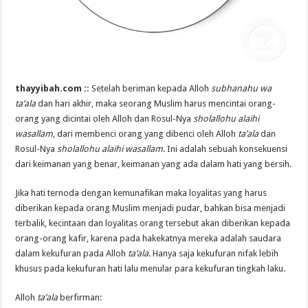
thayyibah.com ::
Setelah beriman kepada Alloh
subhanahu wa
ta’ala
dan hari akhir, maka seorang Muslim harus mencintai orang-
orang yang dicintai oleh Alloh dan Rosul-Nya
sholallohu alaihi
wasallam
, dari membenci orang yang dibenci oleh Alloh
ta’ala
dan
Rosul-Nya
sholallohu alaihi wasallam
. Ini adalah sebuah konsekuensi
dari keimanan yang benar, keimanan yang ada dalam hati yang bersih.
Jika hati ternoda dengan kemunafikan maka loyalitas yang harus
diberikan kepada orang Muslim menjadi pudar, bahkan bisa menjadi
terbalik, kecintaan dan loyalitas orang tersebut akan diberikan kepada
orang-orang kafir, karena pada hakekatnya mereka adalah saudara
dalam kekufuran pada Alloh
ta’ala
. Hanya saja kekufuran nifak lebih
khusus pada kekufuran hati lalu menular para kekufuran tingkah laku.
Alloh
ta’ala
berfirman: