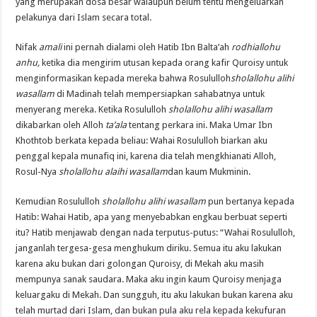
yang merupakan dosa besar walaupun belum tentu mengeluarkan
pelakunya dari Islam secara total.
Nifak
amali
ini pernah dialami oleh Hatib Ibn Balta’ah
rodhiallohu
anhu,
ketika dia mengirim utusan kepada orang kafir Quroisy untuk
menginformasikan kepada mereka bahwa Rosululloh
sholallohu alihi
wasallam
di Madinah telah mempersiapkan sahabatnya untuk
menyerang mereka. Ketika Rosululloh
sholallohu alihi wasallam
dikabarkan oleh Alloh
ta’ala
tentang perkara ini. Maka Umar Ibn
Khothtob berkata kepada beliau: Wahai Rosululloh biarkan aku
penggal kepala munafiq ini, karena dia telah mengkhianati Alloh,
Rosul-Nya
sholallohu alaihi wasallam
dan kaum Mukminin.
Kemudian Rosululloh
sholallohu alihi wasallam
pun bertanya kepada
Hatib: Wahai Hatib, apa yang menyebabkan engkau berbuat seperti
itu? Hatib menjawab dengan nada terputus-putus: “Wahai Rosululloh,
janganlah tergesa-gesa menghukum diriku. Semua itu aku lakukan
karena aku bukan dari golongan Quroisy, di Mekah aku masih
mempunya sanak saudara. Maka aku ingin kaum Quroisy menjaga
keluargaku di Mekah. Dan sungguh, itu aku lakukan bukan karena aku
telah murtad dari Islam, dan bukan pula aku rela kepada kekufuran