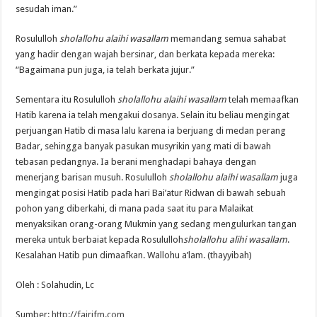
sesudah iman.”
Rosululloh
sholallohu alaihi wasallam
memandang semua sahabat
yang hadir dengan wajah bersinar, dan berkata kepada mereka:
“Bagaimana pun juga, ia telah berkata jujur.”
Sementara itu Rosululloh
sholallohu alaihi wasallam
telah memaafkan
Hatib karena ia telah mengakui dosanya. Selain itu beliau mengingat
perjuangan Hatib di masa lalu karena ia berjuang di medan perang
Badar, sehingga banyak pasukan musyrikin yang mati di bawah
tebasan pedangnya. Ia berani menghadapi bahaya dengan
menerjang barisan musuh. Rosululloh
sholallohu alaihi wasallam
juga
mengingat posisi Hatib pada hari Bai’atur Ridwan di bawah sebuah
pohon yang diberkahi, di mana pada saat itu para Malaikat
menyaksikan orang-orang Mukmin yang sedang mengulurkan tangan
mereka untuk berbaiat kepada Rosululloh
sholallohu alihi wasallam
.
Kesalahan Hatib pun dimaafkan. Wallohu a’lam. (thayyibah)
Oleh : Solahudin, Lc
Sumber:
http://fajrifm.com