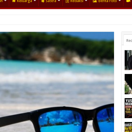
an
Keluarga
Sastra
Redaksi
Berita Foto
Rec