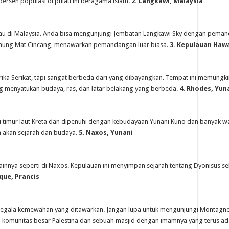
persen populasi di pulau ini beragama islam.
2. Langkawi, Malaysia
ulau di Malaysia. Anda bisa mengunjungi Jembatan Langkawi Sky dengan pem
unung Mat Cincang, menawarkan pemandangan luar biasa.
3. Kepulauan Hawa
rika Serikat, tapi sangat berbeda dari yang dibayangkan. Tempat ini memung
ng menyatukan budaya, ras, dan latar belakang yang berbeda.
4. Rhodes, Yun
i timur laut Kreta dan dipenuhi dengan kebudayaan Yunani Kuno dan banyak wa
 akan sejarah dan budaya.
5. Naxos, Yunani
innya seperti di Naxos. Kepulauan ini menyimpan sejarah tentang Dyonisus seb
que, Prancis
segala kemewahan yang ditawarkan. Jangan lupa untuk mengunjungi Montagn
a komunitas besar Palestina dan sebuah masjid dengan imamnya yang terus a