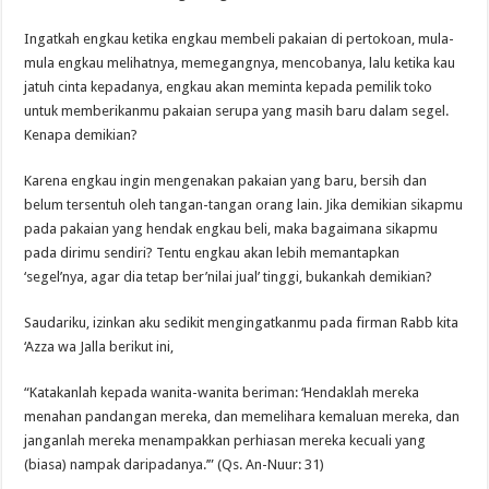
Ingatkah engkau ketika engkau membeli pakaian di pertokoan, mula-
mula engkau melihatnya, memegangnya, mencobanya, lalu ketika kau
jatuh cinta kepadanya, engkau akan meminta kepada pemilik toko
untuk memberikanmu pakaian serupa yang masih baru dalam segel.
Kenapa demikian?
Karena engkau ingin mengenakan pakaian yang baru, bersih dan
belum tersentuh oleh tangan-tangan orang lain. Jika demikian sikapmu
pada pakaian yang hendak engkau beli, maka bagaimana sikapmu
pada dirimu sendiri? Tentu engkau akan lebih memantapkan
‘segel’nya, agar dia tetap ber’nilai jual’ tinggi, bukankah demikian?
Saudariku, izinkan aku sedikit mengingatkanmu pada firman Rabb kita
‘Azza wa Jalla berikut ini,
“Katakanlah kepada wanita-wanita beriman: ‘Hendaklah mereka
menahan pandangan mereka, dan memelihara kemaluan mereka, dan
janganlah mereka menampakkan perhiasan mereka kecuali yang
(biasa) nampak daripadanya.’” (Qs. An-Nuur: 31)