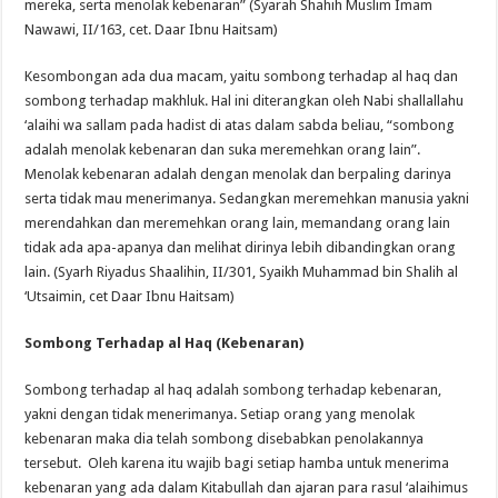
mereka, serta menolak kebenaran” (Syarah Shahih Muslim Imam
Nawawi, II/163, cet. Daar Ibnu Haitsam)
Kesombongan ada dua macam, yaitu sombong terhadap al haq dan
sombong terhadap makhluk. Hal ini diterangkan oleh Nabi shallallahu
‘alaihi wa sallam pada hadist di atas dalam sabda beliau, “sombong
adalah menolak kebenaran dan suka meremehkan orang lain”.
Menolak kebenaran adalah dengan menolak dan berpaling darinya
serta tidak mau menerimanya. Sedangkan meremehkan manusia yakni
merendahkan dan meremehkan orang lain, memandang orang lain
tidak ada apa-apanya dan melihat dirinya lebih dibandingkan orang
lain. (Syarh Riyadus Shaalihin, II/301, Syaikh Muhammad bin Shalih al
‘Utsaimin, cet Daar Ibnu Haitsam)
Sombong Terhadap al Haq (Kebenaran)
Sombong terhadap al haq adalah sombong terhadap kebenaran,
yakni dengan tidak menerimanya. Setiap orang yang menolak
kebenaran maka dia telah sombong disebabkan penolakannya
tersebut. Oleh karena itu wajib bagi setiap hamba untuk menerima
kebenaran yang ada dalam Kitabullah dan ajaran para rasul ‘alaihimus