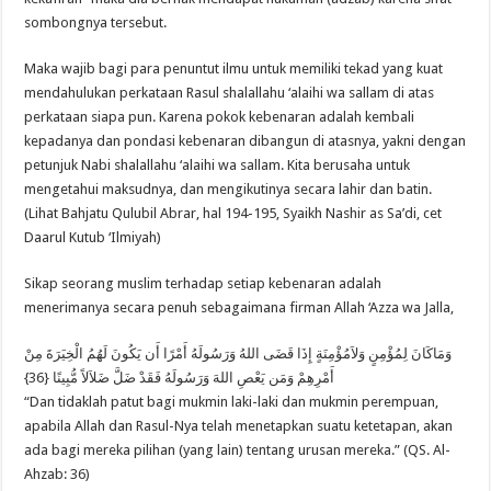
sombongnya tersebut.
Maka wajib bagi para penuntut ilmu untuk memiliki tekad yang kuat
mendahulukan perkataan Rasul shalallahu ‘alaihi wa sallam di atas
perkataan siapa pun. Karena pokok kebenaran adalah kembali
kepadanya dan pondasi kebenaran dibangun di atasnya, yakni dengan
petunjuk Nabi shalallahu ‘alaihi wa sallam. Kita berusaha untuk
mengetahui maksudnya, dan mengikutinya secara lahir dan batin.
(Lihat Bahjatu Qulubil Abrar, hal 194-195, Syaikh Nashir as Sa’di, cet
Daarul Kutub ‘Ilmiyah)
Sikap seorang muslim terhadap setiap kebenaran adalah
menerimanya secara penuh sebagaimana firman Allah ‘Azza wa Jalla,
وَمَاكَانَ لِمُؤْمِنٍ وَلاَمُؤْمِنَةٍ إِذَا قَضَى اللهُ وَرَسُولَهُ أَمْرًا أَن يَكُونَ لَهُمُ الْخِيَرَةَ مِنْ
أَمْرِهِمْ وَمَن يَعْصِ اللهَ وَرَسُولَهُ فَقَدْ ضَلَّ ضَلاَلاً مُّبِينًا {36}
“Dan tidaklah patut bagi mukmin laki-laki dan mukmin perempuan,
apabila Allah dan Rasul-Nya telah menetapkan suatu ketetapan, akan
ada bagi mereka pilihan (yang lain) tentang urusan mereka.” (QS. Al-
Ahzab: 36)