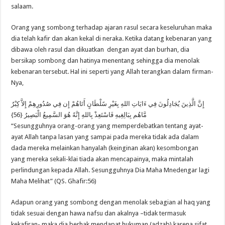
salaam.
Orang yang sombong terhadap ajaran rasul secara keseluruhan maka
dia telah kafir dan akan kekal di neraka. Ketika datang kebenaran yang
dibawa oleh rasul dan dikuatkan dengan ayat dan burhan, dia
bersikap sombong dan hatinya menentang sehingga dia menolak
kebenaran tersebut. Hal ini seperti yang Allah terangkan dalam firman-
Nya,
إِنَّ الَّذِينَ يُجَادِلُونَ فِي ءَايَاتِ اللهِ بِغَيْرِ سًلْطَانٍ أَتَاهُمْ إِن فِي صُدُورِهِمْ إِلاَّ كِبْرٌ
مَّاهُم بِبَالِغِيهِ فَاسْتَعِذْ بِاللهِ إِنَّهُ هُوَ السَّمِيعُ الْبَصِيرُ {56}
“Sesungguhnya orang-orang yang memperdebatkan tentang ayat-
ayat Allah tanpa lasan yang sampai pada mereka tidak ada dalam
dada mereka melainkan hanyalah (keinginan akan) kesombongan
yang mereka sekali-klai tiada akan mencapainya, maka mintalah
perlindungan kepada Allah. Sesungguhnya Dia Maha Mnedengar lagi
Maha Melihat” (QS. Ghafir:56)
Adapun orang yang sombong dengan menolak sebagian al haq yang
tidak sesuai dengan hawa nafsu dan akalnya –tidak termasuk
kekafiran- maka dia berhak mendapat hukuman (adzab) karena sifat