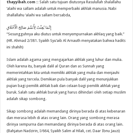
thayyibah.com ::
Salah satu tujuan diutusnya Rasulullah shalallahu
‘alaihi wa sallam adalah untuk memperbaiki akhlak manusia. Nabi
shallallahu ‘alaihi wa sallam bersabda,
إِنَّمَا بُعِثْتُ لِأُتَمِّمَ صَالِحَ الْأَخْلَاقِ
“Sesungguhnya aku diutus untuk menyempurnakan akhlaq yang baik.”
(HR. Ahmad 2/381. Syaikh Syu’aib Al Arnauth menyatakan bahwa hadits
ini shahih)
Islam adalah agama yang mengajarkan akhlak yang luhur dan mulia.
Oleh karena itu, banyak dalil al Quran dan as Sunnah yang
memerintahkan kita untuk memiliki akhlak yang mulia dan menjauhi
akhlak yang tercela. Demikian pula banyak dalil yang menunjukkan
pujian bagi pemilik akhlak baik dan celaan bagi pemilik akhlak yang
buruk. Salah satu akhlak buruk yang harus dihindari oleh setiap muslim
adalah sikap sombong.
Sikap sombong adalah memandang dirinya berada di atas kebenaran
dan merasa lebih di atas orang lain. Orang yang sombong merasa
dirinya sempurna dan memandang dirinya berada di atas orang lain.
(Bahjatun Nadzirin, I/664, Syaikh Salim al Hilali, cet. Daar Ibnu Jauzi)