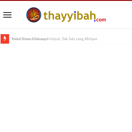
Yusuf Mansur Datang Melayat, Tak Ada yang Meliput