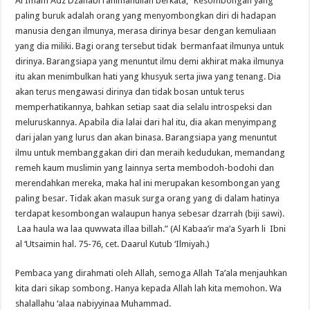
Al Imam Adz Dzahabi rahimahullah berkata, “Kesombongan yang
paling buruk adalah orang yang menyombongkan diri di hadapan
manusia dengan ilmunya, merasa dirinya besar dengan kemuliaan
yang dia miliki. Bagi orang tersebut tidak bermanfaat ilmunya untuk
dirinya. Barangsiapa yang menuntut ilmu demi akhirat maka ilmunya
itu akan menimbulkan hati yang khusyuk serta jiwa yang tenang. Dia
akan terus mengawasi dirinya dan tidak bosan untuk terus
memperhatikannya, bahkan setiap saat dia selalu introspeksi dan
meluruskannya. Apabila dia lalai dari hal itu, dia akan menyimpang
dari jalan yang lurus dan akan binasa. Barangsiapa yang menuntut
ilmu untuk membanggakan diri dan meraih kedudukan, memandang
remeh kaum muslimin yang lainnya serta membodoh-bodohi dan
merendahkan mereka, maka hal ini merupakan kesombongan yang
paling besar. Tidak akan masuk surga orang yang di dalam hatinya
terdapat kesombongan walaupun hanya sebesar dzarrah (biji sawi).
Laa haula wa laa quwwata illaa billah.” (Al Kabaa’ir ma’a Syarh li Ibni
al ‘Utsaimin hal. 75-76, cet. Daarul Kutub ‘Ilmiyah.)
Pembaca yang dirahmati oleh Allah, semoga Allah Ta’ala menjauhkan
kita dari sikap sombong. Hanya kepada Allah lah kita memohon. Wa
shalallahu ‘alaa nabiyyinaa Muhammad.