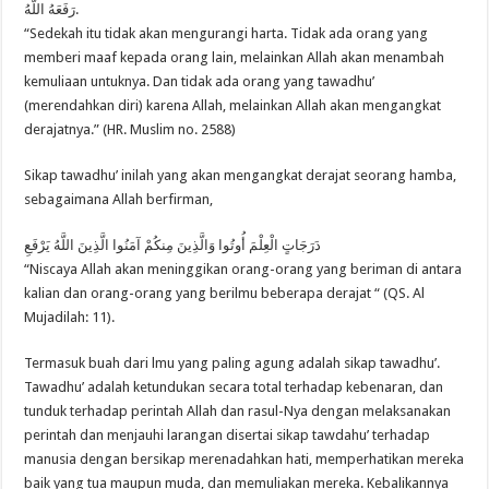
رَفَعَهُ اللَّهُ.
“Sedekah itu tidak akan mengurangi harta. Tidak ada orang yang
memberi maaf kepada orang lain, melainkan Allah akan menambah
kemuliaan untuknya. Dan tidak ada orang yang tawadhu’
(merendahkan diri) karena Allah, melainkan Allah akan mengangkat
derajatnya.” (HR. Muslim no. 2588)
Sikap tawadhu’ inilah yang akan mengangkat derajat seorang hamba,
sebagaimana Allah berfirman,
دَرَجَاتٍ الْعِلْمَ أُوتُوا وَالَّذِينَ مِنكُمْ آمَنُوا الَّذِينَ اللَّهُ يَرْفَعِ
“Niscaya Allah akan meninggikan orang-orang yang beriman di antara
kalian dan orang-orang yang berilmu beberapa derajat “ (QS. Al
Mujadilah: 11).
Termasuk buah dari lmu yang paling agung adalah sikap tawadhu’.
Tawadhu’ adalah ketundukan secara total terhadap kebenaran, dan
tunduk terhadap perintah Allah dan rasul-Nya dengan melaksanakan
perintah dan menjauhi larangan disertai sikap tawdahu’ terhadap
manusia dengan bersikap merenadahkan hati, memperhatikan mereka
baik yang tua maupun muda, dan memuliakan mereka. Kebalikannya