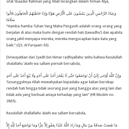
sifat ‘ibaadur Rahman yang Allah terangkan dalam firman-Nya,
وَعِبَادُ الرَّحْمَنِ الَّذِينَ يَمْشُونَ عَلَى الْأَرْضِ هَوْنًا وَإِذَا خَاطَبَهُمُ الْجَاهِلُونَ قَالُوا
سَلَامًا
“Hamba-hamba Tuhan Yang Maha Pengasih adalah orang-orang yang
berjalan di atas muka bumi dengan rendah hati (tawadhu’) dan apabila
orang jahil menyapa mereka, mereka mengucapkan kata-kata yang
baik.” (QS. Al Furqaan: 63)
Diriwayatkan dari Iyadh bin Himar radhiyallahu ‘anhu bahwa Rasulullah
shalallahu ‘alaihi wa sallam pernah bersabda,
وَإِنَّ اللَّهَ أَوْحَى إِلَيَّ أَنْ تَوَاضَعُوا حَتَّى لَا يَفْخَرَ أَحَدٌ عَلَى أَحَدٍ وَلَا يَبْغِ أَحَدٌ عَلَى أَحَدٍ
‘Sesungguhnya Allah mewahyukan kepadaku agar kalian bersikap
rendah hati hingga tidak seorang pun yang bangga atas yang lain dan
tidak ada yang berbuat aniaya terhadap yang lain” (HR Muslim no.
2865).
Rasulullah shallallahu ‘alaihi wa sallam bersabda,
مَا نَقَصَتْ صَدَقَةٌ مِنْ مَالٍ وَمَا زَادَ اللَّهُ عَبْدًا بِعَفْوٍ إِلاَّ عِزًّا وَمَا تَوَاضَعَ أَحَدٌ لِلَّهِ إِلاَّ