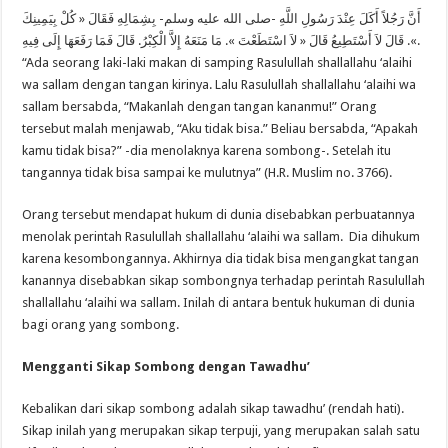
أَنَّ رَجُلاً أَكَلَ عِنْدَ رَسُولِ اللَّهِ -صلى الله عليه وسلم- بِشِمَالِهِ فَقَالَ « كُلْ بِيَمِينِكَ
». قَالَ لاَ أَسْتَطِيعُ قَالَ « لاَ اسْتَطَعْتَ ». مَا مَنَعَهُ إِلاَّ الْكِبْرُ. قَالَ فَمَا رَفَعَهَا إِلَى فِيهِ.
“Ada seorang laki-laki makan di samping Rasulullah shallallahu ‘alaihi
wa sallam dengan tangan kirinya. Lalu Rasulullah shallallahu ‘alaihi wa
sallam bersabda, “Makanlah dengan tangan kananmu!” Orang
tersebut malah menjawab, “Aku tidak bisa.” Beliau bersabda, “Apakah
kamu tidak bisa?” -dia menolaknya karena sombong-. Setelah itu
tangannya tidak bisa sampai ke mulutnya” (H.R. Muslim no. 3766).
Orang tersebut mendapat hukum di dunia disebabkan perbuatannya
menolak perintah Rasulullah shallallahu ‘alaihi wa sallam. Dia dihukum
karena kesombongannya. Akhirnya dia tidak bisa mengangkat tangan
kanannya disebabkan sikap sombongnya terhadap perintah Rasulullah
shallallahu ‘alaihi wa sallam. Inilah di antara bentuk hukuman di dunia
bagi orang yang sombong.
Mengganti Sikap Sombong dengan Tawadhu’
Kebalikan dari sikap sombong adalah sikap tawadhu’ (rendah hati).
Sikap inilah yang merupakan sikap terpuji, yang merupakan salah satu