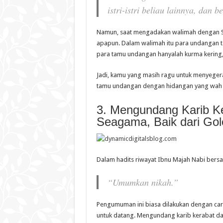
istri-istri beliau lainnya, dan
Namun, saat mengadakan walimah dengan Sha
apapun. Dalam walimah itu para undangan ta
para tamu undangan hanyalah kurma kering
Jadi, kamu yang masih ragu untuk menyege
tamu undangan dengan hidangan yang wah kin
3. Mengundang Karib K
Seagama, Baik dari Go
Dalam hadits riwayat Ibnu Majah Nabi bers
“Umumkan nikah.”
Pengumuman ini biasa dilakukan dengan ca
untuk datang. Mengundang karib kerabat dal