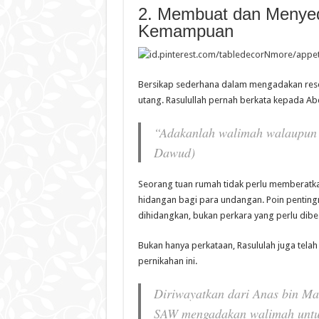
2. Membuat dan Menyed
Kemampuan
Bersikap sederhana dalam mengadakan resep
utang. Rasulullah pernah berkata kepada Ab
“Adakanlah walimah walaupun 
Dawud)
Seorang tuan rumah tidak perlu memberatka
hidangan bagi para undangan. Poin pentingn
dihidangkan, bukan perkara yang perlu dibe
Bukan hanya perkataan, Rasululah juga tel
pernikahan ini.
Diriwayatkan dari Anas bin Mal
SAW mengadakan walimah untuk