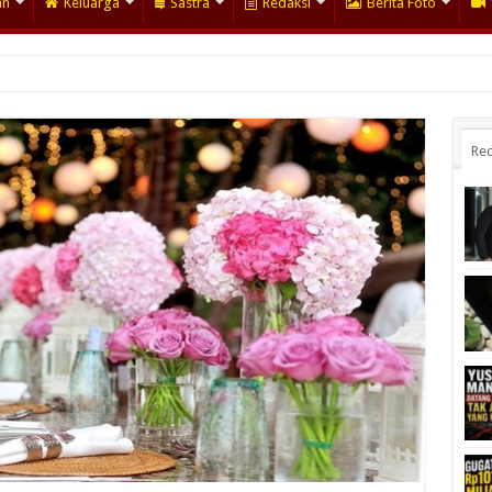
an
Keluarga
Sastra
Redaksi
Berita Foto
Rec