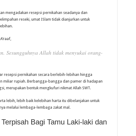
hkan mengadakan resepsi pernikahan seadanya dan
impahan reseki, umat ISlam tidak dianjurkan untuk
ebihan.
A’raaf,
an. Sesungguhnya Allah tidak menyukai orang-
ar resepsi pernikahan secara berlebih-lebihan hingga
n miliar rupiah. Berbangga-bangga dan pamer di hadapan
si, merupakan bentuk mengkufuri nikmat Allah SWT.
 lebih, lebih baik kelebihan harta itu dibelanjakan untuk
nya melalui lembaga-lembaga zakat mal.
Terpisah Bagi Tamu Laki-laki dan