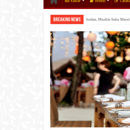
Kabar
Artikel
Catat
Breaking News
Jordan, Muslim Suku Maori
Wakaf Emas Muktamar