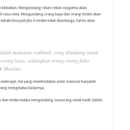
 kebaikan. Mengundang rekan-rekan seagama akan
rasa cinta. Mengundang orang kaya dan orang miskin akan
ab bisa jadi jika si miskin tidak diundanga, hal itu akan
dalah makanan walimah, yang diundang untuk
orang kaya, sedangkan orang-orang fakir
 & Muslim)
i sederajat. Hal yang membedakan antar manusia hanyalah
yang mengetahui kadarnya.
aya dan miskin ketika mengundang seseorang untuk hadir dalam