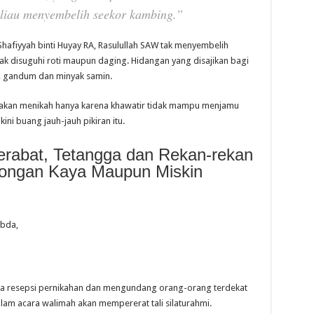
 beliau menyembelih seekor kambing.”
fiyyah binti Huyay RA, Rasulullah SAW tak menyembelih
k disuguhi roti maupun daging. Hidangan yang disajikan bagi
, gandum dan minyak samin.
rakan menikah hanya karena khawatir tidak mampu menjamu
i buang jauh-jauh pikiran itu.
erabat, Tetangga dan Rekan-rekan
longan Kaya Maupun Miskin
abda,
ra resepsi pernikahan dan mengundang orang-orang terdekat
am acara walimah akan mempererat tali silaturahmi.