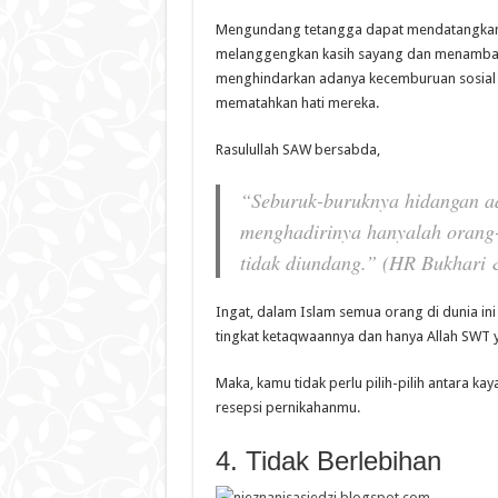
Mengundang tetangga dapat mendatangkan
melanggengkan kasih sayang dan menambah 
menghindarkan adanya kecemburuan sosial seb
mematahkan hati mereka.
Rasulullah SAW bersabda,
“Seburuk-buruknya hidangan a
menghadirinya hanyalah orang-
tidak diundang.” (HR Bukhari
Ingat, dalam Islam semua orang di dunia in
tingkat ketaqwaannya dan hanya Allah SWT 
Maka, kamu tidak perlu pilih-pilih antara k
resepsi pernikahanmu.
4. Tidak Berlebihan