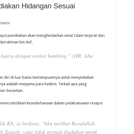
iakan Hidangan Sesuai
si pernikahan akan menghindarkan umat Islam terjerat dari
durrahman bin Auf,
hanya dengan seekor kambing.” (HR. Abu
n diri di luar batas kemampuannya untuk menyediakan
ya adalah menjamu para hadirin. Terkait apa yang
sar-besarkan.
ah mencontohkan kesederhanaan dalam pelaksanaann resepsi
ik RA, ia berkata, “Aku melihat Rasulullah
 Zainab, yang tidak pernah diadakan untuk