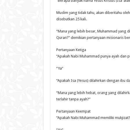
“Berapa banyak nama Yesus Kristus (Isa ‘ala
Muslim yang tidak tahu, akan diberitahu ole
disebutkan 25 kali.
“Mana yang lebih besar, Muhammad yang dise
Quran?” demikian pertanyaan misionaris ber
Pertanyaan Ketiga
“Apakah Nabi Muhammad punya ayah dan pu
“Ya”
“Apakah Isa (Yesus) dilahirkan dengan ibu da
“Mana yang lebih hebat, orang yang dilahir
terlahir tanpa ayah?”
Pertanyaan Keempat
“Apakah Nabi Muhammad memiliki mukjizat?
“Ya”