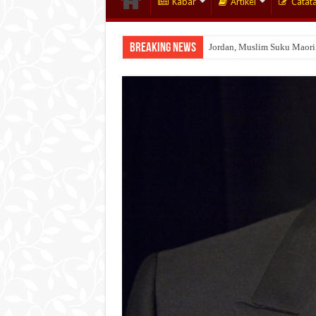
Kabar
Artikel
Catat
Breaking News
Jordan, Muslim Suku Maori
Wakaf Emas Muktamar