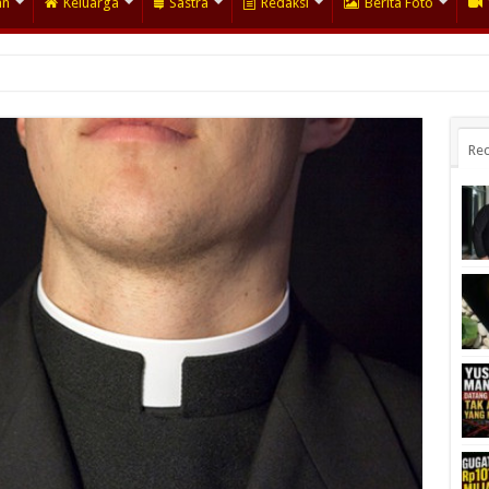
an
Keluarga
Sastra
Redaksi
Berita Foto
Rec