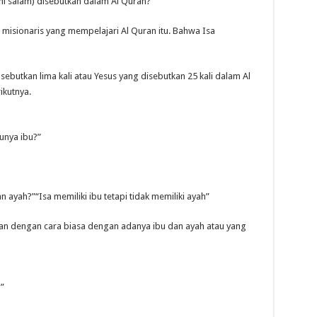
ihi salam) disebutkan dalam Al Quran?”
h misionaris yang mempelajari Al Quran itu. Bahwa Isa
butkan lima kali atau Yesus yang disebutkan 25 kali dalam Al
ikutnya.
nya ibu?”
n ayah?”“Isa memiliki ibu tetapi tidak memiliki ayah”
kan dengan cara biasa dengan adanya ibu dan ayah atau yang
”