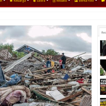
an
Keluarga
Sastra
Redaksi
Berita Foto
Rec