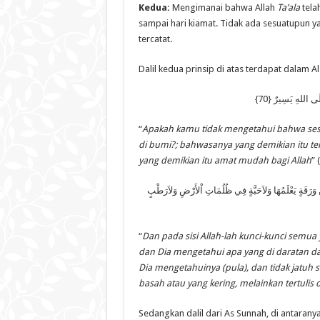
Kedua
:
Mengimanai bahwa Allah
Ta’ala
tela
sampai hari kiamat. Tidak ada sesuatupun ya
tercatat.
Dalil kedua prinsip di atas terdapat dalam A
لَى اللهِ يَسِيرٌ {70
“
Apakah kamu tidak mengetahui bahwa sesu
di bumi?; bahwasanya yang demikian itu t
yang demikian itu amat mudah bagi Allah
” 
مِن وَرَقَةٍ يَعْلَمُهَا وَلاَحَبَّةٍ فِي ظُلُمَاتِ اْلأَرْضِ وَلاَرَطْبٍ
“
Dan pada sisi Allah-lah kunci-kunci semua 
dan Dia mengetahui apa yang di daratan da
Dia mengetahuinya (pula), dan tidak jatuh 
basah atau yang kering, melainkan tertulis
Sedangkan dalil dari As Sunnah, di antarany