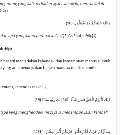
g-orang yang kafir terhadap ayat-ayat Allah, mereka itulah
2-63)
وَاللهُ خَلَقَكُمْ وَمَاتَعْمَلُونَ {96}
 dan apa yang kamu perbuat itu
“.” (QS. As Shafat:96).
[4]
ak-Nya
an berarti meniadakan kehendak dan kemampuan manusia untuk
ealita yang ada menunjukkan bahwa manusia masih memiliki
 tentang kehendak makhluk,
ذَلِكَ الْيَوْمُ الْحَقُّ فَمَن شَآءَ اتَّخَذَ إِلىَ رَبِّهِ مَئَابًا {39}
ngsiapa yang menghendaki, niscaya ia menempuh jalan kembali
نِسَآؤُكُمْ حَرْثُ لَّكُمْ فَأْتُوا حَرْثَكُمْ أَنَّى شِئْتُمْ… {223}