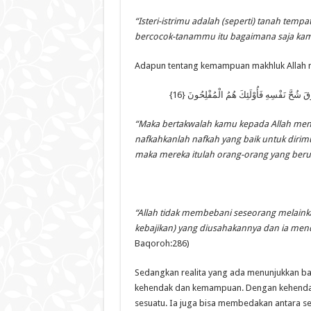
“Isteri-istrimu adalah (seperti) tanah tem
bercocok-tanammu itu bagaimana saja kam
Adapun tentang kemampuan makhluk Allah m
 شُحَّ نَفْسِهِ فَأُوْلَئِكَ هُمُ الْمُفْلِحُونَ {16
“Maka bertakwalah kamu kepada Allah men
nafkahkanlah nafkah yang baik untuk dirimu 
maka mereka itulah orang-orang yang beru
“Allah tidak membebani seseorang melaink
kebajikan) yang diusahakannya dan ia menda
Baqoroh:286)
Sedangkan realita yang ada menunjukkan ba
kehendak dan kemampuan. Dengan kehenda
sesuatu. Ia juga bisa membedakan antara se