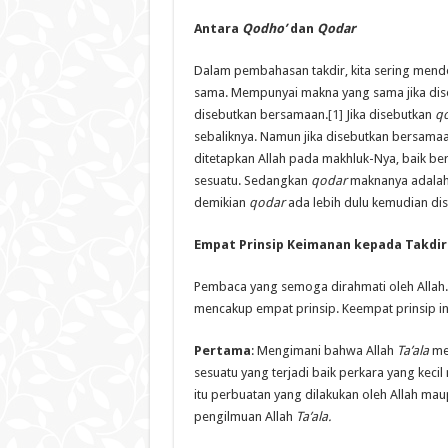
Antara
Qodho’
dan
Qodar
Dalam pembahasan takdir, kita sering mende
sama. Mempunyai makna yang sama jika dise
disebutkan bersamaan.
[1]
Jika disebutkan
q
sebaliknya. Namun jika disebutkan bersama
ditetapkan Allah pada makhluk-Nya, baik b
sesuatu. Sedangkan
qodar
maknanya adalah s
demikian
qodar
ada lebih dulu kemudian di
Empat Prinsip Keimanan kepada Takdir
Pembaca yang semoga dirahmati oleh Allah. 
mencakup empat prinsip. Keempat prinsip ini
Pertama
: Mengimani bahwa Allah
Ta’ala
me
sesuatu yang terjadi baik perkara yang kec
itu perbuatan yang dilakukan oleh Allah ma
pengilmuan Allah
Ta’ala.