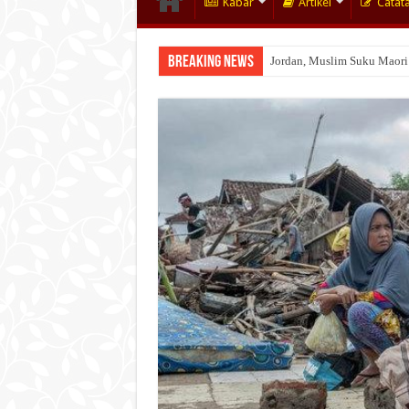
Kabar
Artikel
Catat
Breaking News
Jordan, Muslim Suku Maori
Wakaf Emas Muktamar