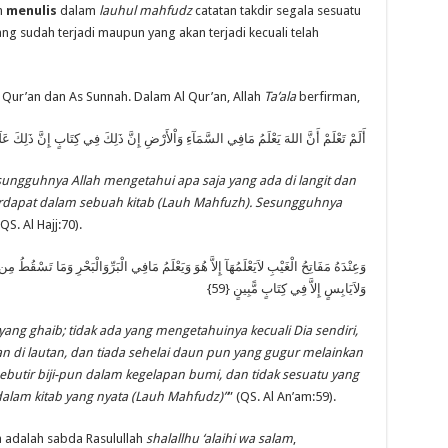
h
menulis
dalam
lauhul mahfudz
catatan takdir segala sesuatu
ng sudah terjadi maupun yang akan terjadi kecuali telah
l Qur’an dan As Sunnah. Dalam Al Qur’an, Allah
Ta’ala
berfirman,
أَلَمْ تَعْلَمْ أَنَّ اللهَ يَعْلَمُ مَافِي السَّمَآءِ وَاْلأَرْضِ إِنَّ ذَلِكَ فِي كِتَابٍ إِنَّ ذَلِكَ عَ}
ngguhnya Allah mengetahui apa saja yang ada di langit dan
erdapat dalam sebuah kitab (Lauh Mahfuzh). Sesungguhnya
(QS. Al Hajj:70).
وَعِنْدَهُ مَفَاتِحُ الْغَيْبِ لاَيَعْلَمُهَآ إِلاَّ هُوَ وَيَعْلَمُ مَافِي الْبَرِّوَالْبَحْرِ وَمَا تَسْقُطُ 
وَلاَيَابِسٍ إِلاَّ فِي كِتَابٍ مًّبِينٍ {59}
yang ghaib; tidak ada yang mengetahuinya kecuali Dia sendiri,
n di lautan, dan tiada sehelai daun pun yang gugur melainkan
sebutir biji-pun dalam kegelapan bumi, dan tidak sesuatu yang
 dalam kitab yang nyata (Lauh Mahfudz)”
” (QS. Al An’am:59).
a adalah sabda Rasulullah
shalallhu ‘alaihi wa salam
,