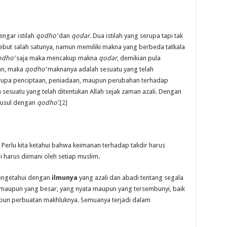
ngar istilah
qodho’
dan
qodar
. Dua istilah yang serupa tapi tak
but salah satunya, namun memiliki makna yang berbeda tatkala
odho’
saja maka mencakup makna
qodar
, demikian pula
an, maka
qodho’
maknanya adalah sesuatu yang telah
erupa penciptaan, peniadaan, maupun perubahan terhadap
esuatu yang telah ditentukan Allah sejak zaman azali. Dengan
susul dengan
qodho’
.
[2]
Perlu kita ketahui bahwa keimanan terhadap takdir harus
 harus diimani oleh setiap muslim.
ngetahui dengan
ilmunya
yang azali dan abadi tentang segala
il maupun yang besar, yang nyata maupun yang tersembunyi, baik
upun perbuatan makhluknya. Semuanya terjadi dalam