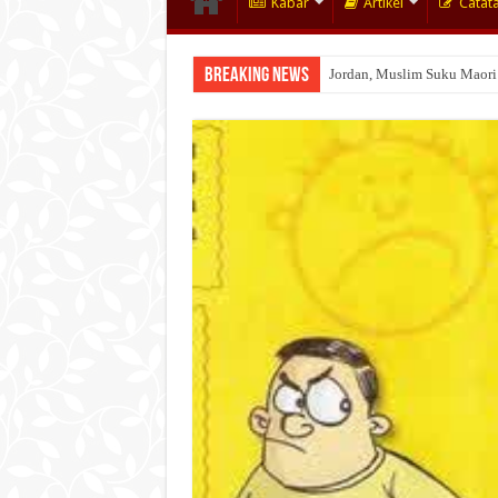
Kabar
Artikel
Catat
Breaking News
Wakaf Emas Muktamar