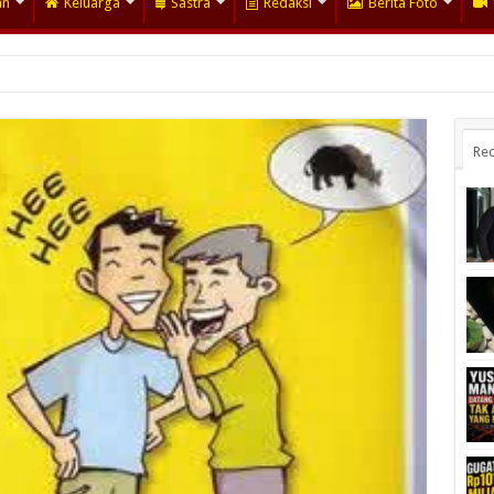
an
Keluarga
Sastra
Redaksi
Berita Foto
Rec