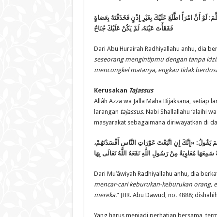
، َوْ أَنَّ امْرَأً اطَّلَعَ عَلَيْكَ بِغَيْرِ إِذْنٍ فَخَذَفْتَهُ بِعَصَاةٍ
فَفَقَأْتَ عَيْنَهُ، لَمْ يَكُنْ عَلَيْكَ جُنَاحٌ
Dari Abu Hurairah Radhiyallahu anhu, dia ber
seseorang mengintipmu dengan tanpa idzin
mencongkel matanya, engkau tidak berdosa
Kerusakan
Tajassus
Allâh Azza wa Jalla Maha Bijaksana, setiap
larangan
tajassus
. Nabi Shallallahu ‘alaihi
masyarakat sebagaimana diriwayatkan di dal
،  يَقُولُ: «إِنَّكَ إِنِ اتَّبَعْتَ عَوْرَاتِ النَّاسِ أَفْسَدْتَهُمْ
سَمِعَهَا مُعَاوِيَةُ مِنْ رَسُولِ اللَّهِ نَفَعَهُ اللَّهُ تَعَالَى بِهَا
Dari Mu’âwiyah Radhiyallahu anhu, dia berk
mencar-cari keburukan-keburukan orang, 
mereka
.” [HR. Abu Dawud, no. 4888; dishahih
Yang harus menjadi perhatian bersama, ter