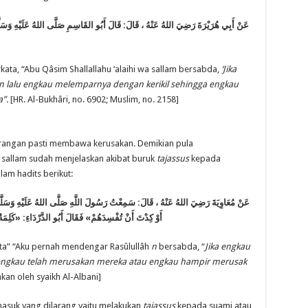
عَنْ أَبِي هُرَيْرَةَ
رَضِيَ اللهُ عَنْهُ
قَالَ: قَالَ أَبُو القَاسِمِ صَلَّى اللهُ عَلَيْهِ وَسَلَّمَ: ل
kata, “Abu Qâsim Shallallahu ‘alaihi wa sallam bersabda,
‘Jika
 lalu engkau melemparnya dengan kerikil sehingga engkau
”.
[HR. Al-Bukhâri, no. 6902; Muslim, no. 2158]
 larangan pasti membawa kerusakan. Demikian pula
 wa sallam sudah menjelaskan akibat buruk
tajassus
kepada
am hadits berikut:
عَنْ مُعَاوِيَةَ
رَضِيَ اللهُ عَنْهُ
قَالَ: سَمِعْتُ رَسُولَ اللَّهِ صَلَّى اللهُ عَلَيْهِ وَسَلَّمَ،
أَوْ كِدْتَ أَنْ تُفْسِدَهُمْ» فَقَالَ أَبُو الدَّرْدَاءِ: «كَلِمَةٌ 
ata” “Aku pernah mendengar Rasûlullâh
n
bersabda, “
Jika engkau
engkau telah merusakan mereka atau engkau hampir merusak
kan oleh syaikh Al-Albani]
masuk yang dilarang yaitu melakukan
tajassus
kepada suami atau