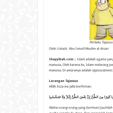
Perilaku Tajassus
Oleh: Ustadz Abu Isma’il Muslim al-Atsari
thayyibah.com ::
Islam adalah agama yang
manusia, Oleh karena itu, Islam melarang 
manusia. Di antaranya adalah
tajassus
(menca
Larangan
Tajassus
Allâh Azza wa Jalla berfirman:
وَلَا تَجَسَّسُوا
ۖ
بُوا كَثِيرًا مِنَ الظَّنِّ إِنَّ بَعْضَ الظَّنِّ إِثْمٌ
Wahai orang-orang yang beriman! Jauhilah 