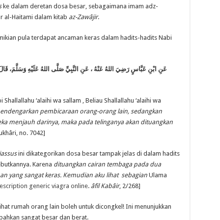
s
ke dalam deretan dosa besar, sebagaimana imam adz-
r al-Haitami dalam kitab
az-Zaw
â
jir
.
emikian pula terdapat ancaman keras dalam hadits-hadits Nabi
عَنِ ابْنِ عَبَّاسٍ
رَضِيَ اللهُ عَنْهُ
عَنِ النَّبِيِّ صَلَّى اللهُ عَلَيْهِ وَسَلَّمَ، قَالَ
Shallallahu ‘alaihi wa sallam , Beliau Shallallahu ‘alaihi wa
endengarkan pembicaraan orang-orang lain, sedangkan
eka menjauh darinya, maka pada telinganya akan dituangkan
Bukhâri, no. 7042]
jassus
ini dikategorikan dosa besar tampak jelas di dalam hadits
ebutkannya. Karena
dituangkan cairan tembaga pada dua
an yang sangat keras. Kemudian aku lihat sebagian
Ulama
escription generic viagra online
.
â
fil Kab
â
ir
, 2/268]
hat rumah orang lain boleh untuk dicongkel! Ini menunjukkan
bahkan sangat besar dan berat.