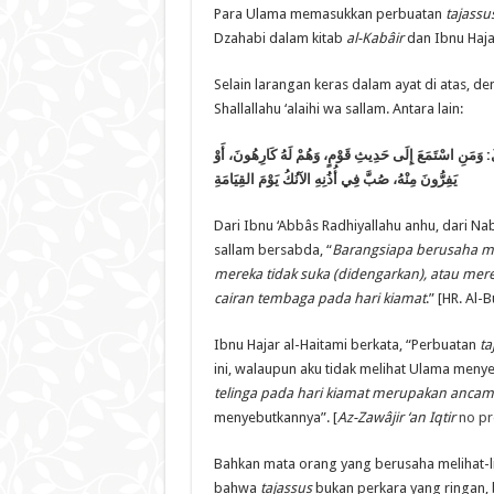
Para Ulama memasukkan perbuatan
tajassu
Dzahabi dalam kitab
al-Kab
â
ir
dan Ibnu Haja
Selain larangan keras dalam ayat di atas, d
Shallallahu ‘alaihi wa sallam. Antara lain:
، : وَمَنِ اسْتَمَعَ إِلَى حَدِيثِ قَوْمٍ، وَهُمْ لَهُ كَارِهُونَ، أَوْ
يَفِرُّونَ مِنْهُ، صُبَّ فِي أُذُنِهِ الآنُكُ يَوْمَ القِيَامَةِ
Dari Ibnu ‘Abbâs Radhiyallahu anhu, dari Nabi 
sallam bersabda, “
Barangsiapa berusaha m
mereka tidak suka (didengarkan), atau mer
cairan tembaga pada hari kiamat
.” [HR. Al-
Ibnu Hajar al-Haitami berkata, “Perbuatan
ta
ini, walaupun aku tidak melihat Ulama meny
telinga pada hari kiamat merupakan ancam
menyebutkannya”. [
Az-Zaw
â
jir ‘an Iqtir
no pr
Bahkan mata orang yang berusaha melihat-li
bahwa
tajassus
bukan perkara yang ringan, 