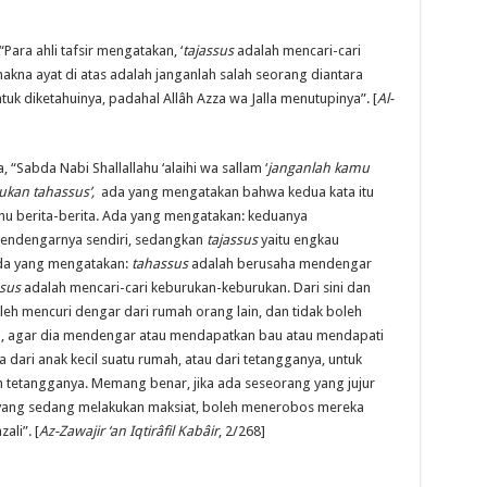
ara ahli tafsir mengatakan, ‘
tajassus
adalah mencari-cari
kna ayat di atas adalah janganlah salah seorang diantara
k diketahuinya, padahal Allâh Azza wa Jalla menutupinya”. [
Al-
, “Sabda Nabi Shallallahu ‘alaihi wa sallam ‘
janganlah kamu
ukan tahassus’,
ada yang mengatakan bahwa kedua kata itu
ahu berita-berita. Ada yang mengatakan: keduanya
endengarnya sendiri, sedangkan
tajassus
yaitu engkau
 Ada yang mengatakan:
tahassus
adalah berusaha mendengar
ssus
adalah mencari-cari keburukan-keburukan. Dari sini dan
leh mencuri dengar dari rumah orang lain, dan tidak boleh
n, agar dia mendengar atau mendapatkan bau atau mendapati
 dari anak kecil suatu rumah, atau dari tetangganya, untuk
 tetangganya. Memang benar, jika ada seseorang yang jujur
ang sedang melakukan maksiat, boleh menerobos mereka
ali”. [
Az-Zawajir ‘an Iqtir
â
fil Kab
â
ir
, 2/268]