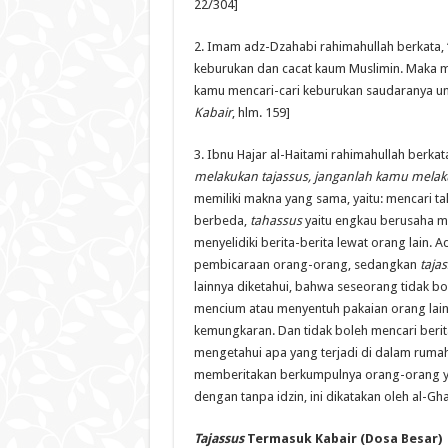
22/304]
2. Imam adz-Dzahabi rahimahullah berkata, “P
keburukan dan cacat kaum Muslimin. Maka ma
kamu mencari-cari keburukan saudaranya untu
Kabair
, hlm. 159]
3. Ibnu Hajar al-Haitami rahimahullah berkata
melakukan tajassus, janganlah kamu melak
memiliki makna yang sama, yaitu: mencari t
berbeda,
tahassus
yaitu engkau berusaha m
menyelidiki berita-berita lewat orang lain.
pembicaraan orang-orang, sedangkan
taja
lainnya diketahui, bahwa seseorang tidak bo
mencium atau menyentuh pakaian orang lai
kemungkaran. Dan tidak boleh mencari berita
mengetahui apa yang terjadi di dalam rumah
memberitakan berkumpulnya orang-orang y
dengan tanpa idzin, ini dikatakan oleh al-Ghaz
Tajassus
Termasuk Kabair (Dosa Besar)