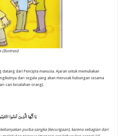
 (Ilustrasi)
 datang dari Pencipta manusia. Ajaran untuk memuliakan
pengikutnya dari segala yang akan merusak hubungan sesama
ri-cari kesalahan orang).
يَا أَيُّهَا الَّذِينَ آمَنُوا اجْتَنِ
kebanyakan purba-sangka (kecurigaan), karena sebagian dari