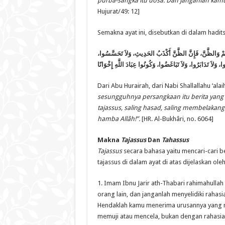
purba-sangka itu dosa. Dan janganlah kamu
Hujurat/49: 12]
Semakna ayat ini, disebutkan di dalam hadits
كُمْ وَالظَّنَّ، فَإِنَّ الظَّنَّ أَكْذَبُ الحَدِيثِ، وَلاَ تَحَسَّسُوا
، وَلاَ تَدَابَرُوا، وَلاَ تَبَاغَضُوا، وَكُونُوا عِبَادَ اللَّهِ إِخْوَانًا
Dari Abu Hurairah, dari Nabi Shallallahu ‘alai
sesungguhnya persangkaan itu berita yang
tajassus, saling hasad, saling membelakangi
hamba All
â
h!”.
[HR. Al-Bukhâri, no. 6064]
Makna
Tajassus
Dan
Tahassus
Tajassus
secara bahasa yaitu mencari-cari b
tajassus di dalam ayat di atas dijelaskan ol
1. Imam Ibnu Jarir ath-Thabari rahimahulla
orang lain, dan janganlah menyelidiki raha
Hendaklah kamu menerima urusannya yang 
memuji atau mencela, bukan dengan rahasia-r