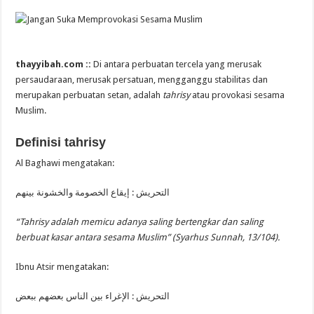
thayyibah.com ::
Di antara perbuatan tercela yang merusak
persaudaraan, merusak persatuan, mengganggu stabilitas dan
merupakan perbuatan setan, adalah
tahrisy
atau provokasi sesama
Muslim.
Definisi tahrisy
Al Baghawi mengatakan:
التحريش : إيقاع الخصومة والخشونة بينهم
“Tahrisy adalah memicu adanya saling bertengkar dan saling
berbuat kasar antara sesama Muslim” (Syarhus Sunnah, 13/104).
Ibnu Atsir mengatakan:
التحريش : الإغراء بين الناس بعضهم ببعض