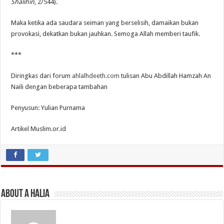
Shalihin
, 2/544).
Maka ketika ada saudara seiman yang berselisih, damaikan bukan
provokasi, dekatkan bukan jauhkan. Semoga Allah memberi taufik.
***
Diringkas dari forum
ahlalhdeeth.com
tulisan Abu Abdillah Hamzah An
Naili dengan beberapa tambahan
Penyusun: Yulian Purnama
Artikel Muslim.or.id
About A Halia