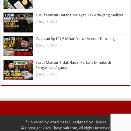
Yusuf Mansur Datang Melayat, Tak Ada yang Meliput
July 15, 2026
Gugatan Rp101,6 Miliar! Yusuf Mansur Disidang
July 15, 2026
Yusuf Mansur Tidak Hadir! Perkara Dimulai di
Pengadilan Agama
July 15, 2026
*
Powered by
WordPress
| Designed by
Tielabs
© Copyright 2026 Thayyibah.com, All Rights Reserved