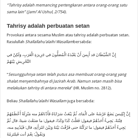
“Tahrisy adalah memancing pertengkaran antara orang-orang satu
sama lain” (Jami’ Al Ushul, 2/754).
Tahrisy adalah perbuatan setan
Provokasi antara sesama Muslim atau tahrisy adalah perbuatan setan.
Rasulullah
Shallallahu’alaihi Wasallam
bersabda:
إِنَّ الشَّيْطَانَ قد أَيِسَ أَنْ يَعْبُدَهُ الْمُصَلُّونَ في جَزِيرَةِ الْعَرَبِ، وَلَكِنْ في
التَّحْرِيشِ بَيْنَهُمْ
“
Sesungguhnya setan telah putus asa membuat orang-orang yang
shalat menyembahnya di Jazirah Arab. Namun setan masih bisa
melakukan tahrisy di antara mereka
” (HR. Muslim no. 2812).
Beliau
Shallallahu’alaihi Wasallam
juga bersabda:
إِنَّ إِبْلِيسَ يَضَعُ عَرْشَهُ على الْمَاءِ، ثُمَّ يَبْعَثُ سَرَايَاهُ فَأَدْنَاهُمْ منه مَنْزِلَةً أَعْظَمُهُمْ
فِتْنَةً، يَجِيءُ أَحَدُهُمْ فيقول: فَعَلْتُ كَذَا وَكَذَا، فيقول: ما صَنَعْتَ شيئا، قال ثُمَّ
يَجِيءُ أَحَدُهُمْ فيقول: ما تَرَكْتُهُ حتى فَرَّقْتُ بَيْنَهُ وَبَيْنَ امْرَأَتِهِ، قال: فَيُدْنِيهِ منه،
وَيَقُولُ: نِعْمَ أنت فَيلتَزمُهُ