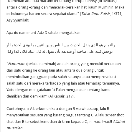
“Namimah ada dua macam: terkadang berupa tahrisy (provokasi)
antara orang-orang dan mencerai-beraikan hati kaum Mu’minin. Maka
ini hukumnya haram secara sepakat ulama” (
Tafsir Ibnu Katsir
, 1/371,
Asy Syamilah).
Apa itu namimah? Adz Dzahabi mengatakan:
والنمام هو الذي ينقل الحديث بين الناس وبين اثنين بما يؤذي أحدهما أو
يوحش قلبه على صاحبه أو صديقه بأن يقول له قال عنك فلان كذا وكذا
“
Nammam
(pelaku namimah) adalah orang yang menukil perkataan
dari satu orang ke orang lain atau antara dua orang untuk
menimbulkan gangguan pada salah satunya, atau memprovokasi
salah satu dari mereka terhadap yang lain atau terhadap temannya.
Yaitu dengan mengatakan: ‘si Fulan mengatakan tentang kamu
demikian dan demikian’” (Al Kabair, 217).
Contohnya, si A berkomunikasi dengan B via whatsapp, lalu B
menyebutkan sesuatu yang kurang bagus tentang C. A lalu screenshot
chat dari B tersebut kemudian di kirim kepada C, ini
namimah
!!
Allahul
musta’an
.