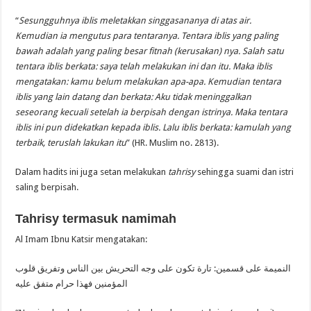
“
Sesungguhnya iblis meletakkan singgasananya di atas air.
Kemudian ia mengutus para tentaranya. Tentara iblis yang paling
bawah adalah yang paling besar fitnah (kerusakan) nya. Salah satu
tentara iblis berkata: saya telah melakukan ini dan itu. Maka iblis
mengatakan: kamu belum melakukan apa-apa. Kemudian tentara
iblis yang lain datang dan berkata: Aku tidak meninggalkan
seseorang kecuali setelah ia berpisah dengan istrinya. Maka tentara
iblis ini pun didekatkan kepada iblis. Lalu iblis berkata: kamulah yang
terbaik, teruslah lakukan itu
” (HR. Muslim no. 2813).
Dalam hadits ini juga setan melakukan
tahrisy
sehingga suami dan istri
saling berpisah.
Tahrisy termasuk namimah
Al Imam Ibnu Katsir mengatakan:
النميمة على قسمين: تارة تكون على وجه التحريش بين الناس وتفريق قلوب
المؤمنين فهذا حرام متفق عليه