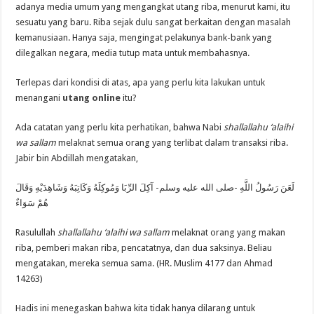
adanya media umum yang mengangkat utang riba, menurut kami, itu
sesuatu yang baru. Riba sejak dulu sangat berkaitan dengan masalah
kemanusiaan. Hanya saja, mengingat pelakunya bank-bank yang
dilegalkan negara, media tutup mata untuk membahasnya.
Terlepas dari kondisi di atas, apa yang perlu kita lakukan untuk
menangani
utang online
itu?
Ada catatan yang perlu kita perhatikan, bahwa Nabi
shallallahu ‘alaihi
wa sallam
melaknat semua orang yang terlibat dalam transaksi riba.
Jabir bin Abdillah mengatakan,
لَعَنَ رَسُولُ اللَّهِ -صلى الله عليه وسلم- آكِلَ الرِّبَا وَمُوكِلَهُ وَكَاتِبَهُ وَشَاهِدَيْهِ وَقَالَ
هُمْ سَوَاءٌ
Rasulullah
shallallahu ‘alaihi wa sallam
melaknat orang yang makan
riba, pemberi makan riba, pencatatnya, dan dua saksinya. Beliau
mengatakan, mereka semua sama. (HR. Muslim 4177 dan Ahmad
14263)
Hadis ini menegaskan bahwa kita tidak hanya dilarang untuk