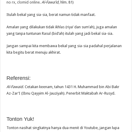
no rx
,
clomid online
.
Al-Fawa’id
, hlm. 81)
Itulah bekal yang sia-sia, berat namun tidak manfaat.
Amalan yang dilakukan tidak ikhlas (riya’ dan sum’ah), juga amalan
yang tanpa tuntunan Rasul (bid’ah) itulah yang jadi bekal sia-sia.
Jangan sampai kita membawa bekal yang sia-sia padahal perjalanan
kita begitu berat menuju akhirat.
Referensi:
Al-Fawaid
. Cetakan keenam, tahun 1431 H. Muhammad bin Abi Bakr
Az-Zar’I (Ibnu Qayyim Al-Jauziyah). Penerbit Maktabah Ar-Rusyd.
Tonton Yuk!
Tonton nasihat singkatnya hanya dua menit di Youtube, jangan lupa