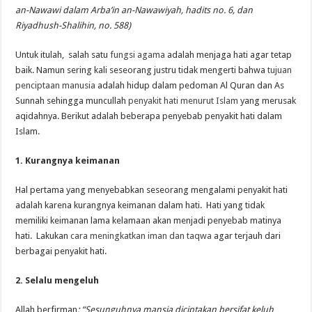
an-Nawawi dalam Arba’in an-Nawawiyah, hadits no. 6, dan
Riyadhush-Shalihin, no. 588)
Untuk itulah, salah satu
fungsi agama
adalah menjaga hati agar tetap
baik. Namun sering kali seseorang justru tidak mengerti bahwa
tujuan
penciptaan manusia
adalah hidup dalam pedoman Al Quran dan As
Sunnah sehingga muncullah
penyakit hati menurut Islam
yang merusak
aqidahnya. Berikut adalah beberapa penyebab penyakit hati dalam
Islam.
1. Kurangnya keimanan
Hal pertama yang menyebabkan seseorang mengalami penyakit hati
adalah karena kurangnya keimanan dalam hati. Hati yang tidak
memiliki keimanan lama kelamaan akan menjadi penyebab matinya
hati. Lakukan
cara meningkatkan iman dan taqwa
agar terjauh dari
berbagai penyakit hati.
2. Selalu mengeluh
Allah berfirman
: “Sesunguhnya mansia diciptakan bersifat keluh