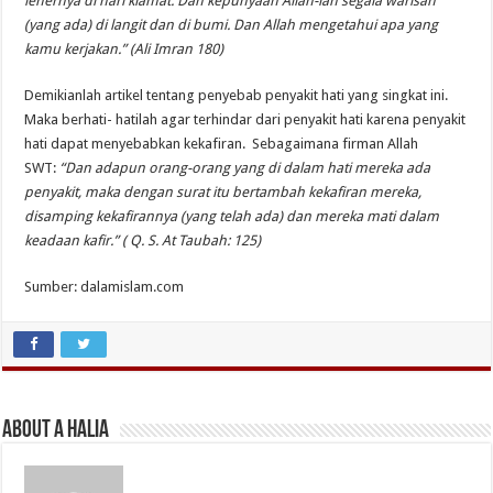
lehernya di hari kiamat. Dan kepunyaan Allah-lah segala warisan
(yang ada) di langit dan di bumi. Dan Allah mengetahui apa yang
kamu kerjakan.” (Ali Imran 180)
Demikianlah artikel tentang penyebab penyakit hati yang singkat ini.
Maka berhati- hatilah agar terhindar dari penyakit hati karena penyakit
hati dapat menyebabkan kekafiran. Sebagaimana firman Allah
SWT:
“Dan adapun orang-orang yang di dalam hati mereka ada
penyakit, maka dengan surat itu bertambah kekafiran mereka,
disamping kekafirannya (yang telah ada) dan mereka mati dalam
keadaan kafir.” ( Q. S. At Taubah: 125)
Sumber: dalamislam.com
About A Halia