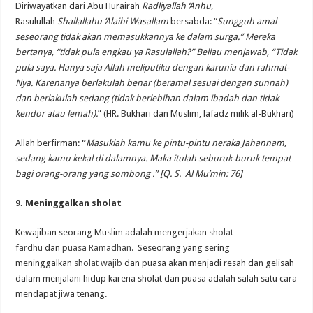
Diriwayatkan dari Abu Hurairah
Radliyallah ‘Anhu
,
Rasulullah
Shallallahu ‘Alaihi Wasallam
bersabda: “
Sungguh amal
seseorang tidak akan memasukkannya ke dalam surga.” Mereka
bertanya, “tidak pula engkau ya Rasulallah?” Beliau menjawab, “Tidak
pula saya. Hanya saja Allah meliputiku dengan karunia dan rahmat-
Nya. Karenanya berlakulah benar (beramal sesuai dengan sunnah)
dan berlakulah sedang (tidak berlebihan dalam ibadah dan tidak
kendor atau lemah).
” (HR. Bukhari dan Muslim, lafadz milik al-Bukhari)
Allah berfirman:
“
Masuklah kamu ke pintu-pintu neraka Jahannam,
sedang kamu kekal di dalamnya. Maka itulah seburuk-buruk tempat
bagi orang-orang yang sombong .” [Q. S. Al Mu’min: 76]
9. Meninggalkan sholat
Kewajiban seorang Muslim adalah mengerjakan
sholat
fardhu
dan
puasa Ramadhan.
Seseorang yang sering
meninggalkan
sholat wajib
dan puasa akan menjadi resah dan gelisah
dalam menjalani hidup karena sholat dan puasa adalah salah satu cara
mendapat jiwa tenang.