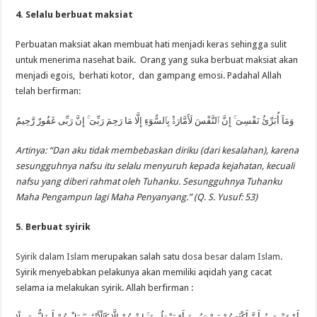
4. Selalu berbuat maksiat
Perbuatan maksiat akan membuat hati menjadi keras sehingga sulit
untuk menerima nasehat baik. Orang yang suka berbuat maksiat akan
menjadi egois, berhati kotor, dan gampang emosi. Padahal Allah
telah berfirman:
وَمَآ أُبَرِّئُ نَفْسِىٓ ۚ إِنَّ ٱلنَّفْسَ لَأَمَّارَةٌۢ بِٱلسُّوٓءِ إِلَّا مَا رَحِمَ رَبِّىٓ ۚ إِنَّ رَبِّى غَفُورٌ رَّحِيمٌ
Artinya: “Dan aku tidak membebaskan diriku (dari kesalahan), karena
sesungguhnya nafsu itu selalu menyuruh kepada kejahatan, kecuali
nafsu yang diberi rahmat oleh Tuhanku. Sesungguhnya Tuhanku
Maha Pengampun lagi Maha Penyanyang.” (Q. S. Yusuf: 53)
5. Berbuat syirik
Syirik dalam Islam
merupakan salah satu
dosa besar dalam Islam
.
Syirik menyebabkan pelakunya akan memiliki aqidah yang cacat
selama ia melakukan syirik. Allah berfirman :