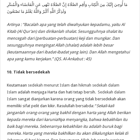
مَا أُوحِيَ إِلَيْكَ مِنَ الْكِتَابِ وَأَقِمِ الصَّلَاةَ إِنَّ الصَّلَاةَ تَنْهَى عَنِ الْفَحْشَاء وَالْمُنكَرِ
وَلَذِكْرُ اللَّهِ أَكْبَرُ وَاللَّهُ يَعْلَمُ مَا تَصْنَعُونَ
Artinya : “Bacalah apa yang telah diwahyukan kepadamu, yaitu Al
Kitab (Al Qur’an) dan dirikanlah shalat. Sesungguhnya shalat itu
mencegah dari (perbuatan-perbuatan) keji dan mungkar. Dan
sesungguhnya mengingat Allah (shalat) adalah lebih besar
(keutamaannya dari ibadat-ibadat yang lain). Dan Allah mengetahui
apa yang kamu kerjakan.” (QS. Al-Ankabut : 45)
10. Tidak bersedekah
Keutamaan
sedekah menurut Islam
dan
hikmah sedekah dalam
Islam
adalah menjaga Harta dan hati tetap bersih.
Sedekah dalam
Islam
sangat dianjurkan karena orang yang tidak bersedekah akan
memiliki sifat pelit dan kikir. Rasulullah bersabda: “
Sekali-kali
janganlah orang-orang yang bakhil dengan harta yang Allah berikan
kepada mereka dari karuniaNya menyangka, bahwa kebakhilan itu
baik bagi mereka. Sebenarnya kebakhilan itu adalah buruk bagi
mereka. Harta yang mereka bakhilkan itu akan dikalungkan kelak di