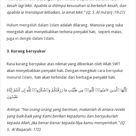
kesah lagi kikir. Apabila ia ditimpa kesusahan ia berkeluh kesah, dan
apabila ia mendapat kebaikan, ia amat kikir.”
(Q. S. Al ma’arij :19-21)
Hukum mengeluh dalam Islam
adalah dilarang. Manusia yang suka
mengeluh akan menyebabkan terkena penyakit hati, seperti malas,
juga
iri dengki dalam Islam
.
3. Kurang bersyukur
Rasa kurang bersyukur atas nikmat yang diberikan oleh Allah SWT
akan menyebabkan penyakit hati. Dengan mengikuti
cara bersyukur
menurut Islam
, hati akan terhindar dari berbagai penyakit hati.
يَٰٓأَيُّهَا ٱلَّذِينَ ءَامَنُوا۟ كُلُوا۟ مِن طَيِّبَٰتِ مَا رَزَقْنَٰكُمْ وَٱشْكُرُوا۟ لِلَّهِ إِن كُنتُمْ إِيَّاهُ
تَعْبُدُونَ
Artinya: “Hai orang-orang yang beriman, makanlah di antara rezeki
yang baik-baik yang Kami berikan kepadamu dan bersyukurlah
kepada Allah, jika benar-benar kepada-Nya kamu menyembah.” (Q.
S. Al Baqarah: 172)