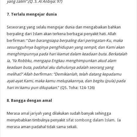
yang zalim”.(Q. S. Al Anbiya: 97)
7. Terlalu mengejar dunia
Seseorang yang selalu mengejar dunia dan mengabaikan bahkan
berpaling dari Islam akan terkena berbagai penyakit hati. Allah
berfirman: “
Dan barangsiapa berpaling dari peringatan-Ku, maka
sesungguhnya baginya penghidupan yang sempit, dan Kami akan
menghimpunnya pada hari kiamat dalam keadaan buta. Berkatalah
ia, ‘Ya Robbku, mengapa Engkau menghimpunkan akud alam
keadaan buta, padahal aku dahulunya adalah seorang yang
melihat?’ Allah berfirman: “Demikianlah, telah datang kepadamu
ayat-ayat Kami, maka kamu melupakannya, dan begitu (pula) pada
hari ini kamu pun dilupakan
.” (QS. Toha: 124-126)
8. Bangga dengan amal
Merasa
amal jariyah
yang dilakukan sudah banyak sehingga
menyebabkan timbulnya penyakit
sifat sombong dalam Islam
. Ia
merasa aman padahal tidak sama sekali.