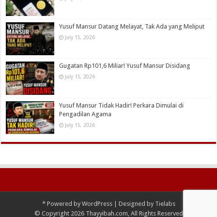
Yusuf Mansur Datang Melayat, Tak Ada yang Meliput
July 15, 2026
Gugatan Rp101,6 Miliar! Yusuf Mansur Disidang
July 15, 2026
Yusuf Mansur Tidak Hadir! Perkara Dimulai di
Pengadilan Agama
July 15, 2026
*
Powered by
WordPress
| Designed by
Tielabs
© Copyright 2026 Thayyibah.com, All Rights Reserved