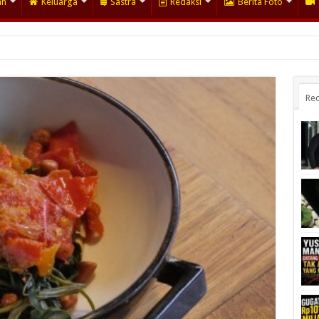
an
Keluarga
Sastra
Redaksi
Berita Foto
Rec