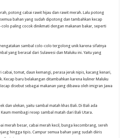
h, potong cabai rawit hijau dan rawit merah. Lalu potong
n semua bahan yang sudah dipotong dan tambahkan kecap
o-colo paling cocok dinikmati dengan makanan bakar, seperti
 mengatakan sambal colo-colo tergolong unik karena sifatnya
bal yang berasal dari Sulawesi dan Maluku ini. Yaitu yang
 cabai, tomat, daun kemangi, perasa jeruk nipis, kacang kenari,
ak. Kecap baru belakangan ditambahkan karena kuliner Maluku
. Kecap disebut sebagai makanan yang dibawa oleh imigran Jawa
k dan ulekan, yaitu sambal matah khas Bali. Di Bali ada
i Kaum membagi resep sambal matah dari Bali Utara.
i merah besar, cabai merah kecil, bunga kecombrang, sereh
jang hingga tipis. Campur semua bahan yang sudah diiris