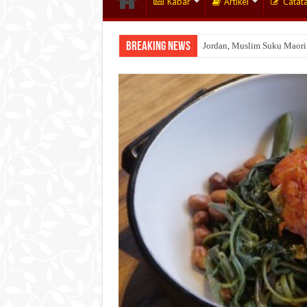
Kabar
Artikel
Catat
Breaking News
Jordan, Muslim Suku Maori
Wakaf Emas Muktamar