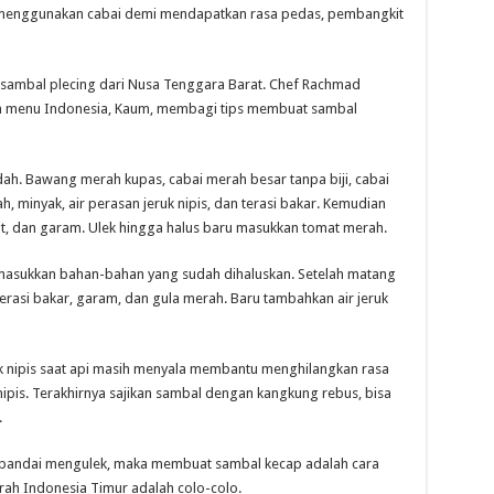
s menggunakan cabai demi mendapatkan rasa pedas, pembangkit
h sambal plecing dari Nusa Tenggara Barat. Chef Rachmad
kan menu Indonesia, Kaum, membagi tips membuat sambal
h. Bawang merah kupas, cabai merah besar tanpa biji, cabai
, minyak, air perasan jeruk nipis, dan terasi bakar. Kemudian
t, dan garam. Ulek hingga halus baru masukkan tomat merah.
masukkan bahan-bahan yang sudah dihaluskan. Setelah matang
rasi bakar, garam, dan gula merah. Baru tambahkan air jeruk
 nipis saat api masih menyala membantu menghilangkan rasa
nipis. Terakhirnya sajikan sambal dengan kangkung rebus, bisa
.
ak pandai mengulek, maka membuat sambal kecap adalah cara
rah Indonesia Timur adalah colo-colo.