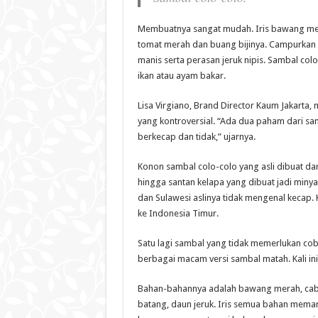
Membuatnya sangat mudah. Iris bawang mera
tomat merah dan buang bijinya. Campurka
manis serta perasan jeruk nipis. Sambal col
ikan atau ayam bakar.
Lisa Virgiano, Brand Director Kaum Jakarta,
yang kontroversial. “Ada dua paham dari sam
berkecap dan tidak,” ujarnya.
Konon sambal colo-colo yang asli dibuat dari
hingga santan kelapa yang dibuat jadi miny
dan Sulawesi aslinya tidak mengenal kecap
ke Indonesia Timur.
Satu lagi sambal yang tidak memerlukan cobe
berbagai macam versi sambal matah. Kali in
Bahan-bahannya adalah bawang merah, caba
batang, daun jeruk. Iris semua bahan meman