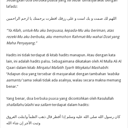
Sedangkan doa berbuka puasa yang tersebar dimasyarakat dengan
lafadz:
اللهم لك صمت و بك امنت و على رزقك افطرت برحمتك يا ارحم الراحمين
“Ya Allah, untuk-Mu aku berpuasa, kepada-Mu aku beriman, atas
rezeki-Mu aku berbuka, aku memohon Rahmat-Mu wahai Dzat yang
Maha Penyayang.”
Hadits ini tidak terdapat di kitab hadits manapun. Atau dengan kata
lain, ini adalah hadits palsu. Sebagaimana dikatakan oleh Al Mulla Ali Al
Qaari dalam kitab
Mirqatul Mafatih Syarh Misykatul Mashabih
:
“Adapun doa yang tersebar di masyarakat dengan tambahan
‘wabika
aamantu’
sama sekali tidak ada asalnya, walau secara makna memang
benar.”
Yang benar, doa
berbuka puasa
yang dicontohkan oleh Rasulullah
shallallahu’alaihi wa sallam
terdapat dalam hadits:
كان رسول الله صلى الله عليه وسلم إذا أفطر قال ذهب الظمأ وابتلت العروق
وثبت الأجر إن شاء الله