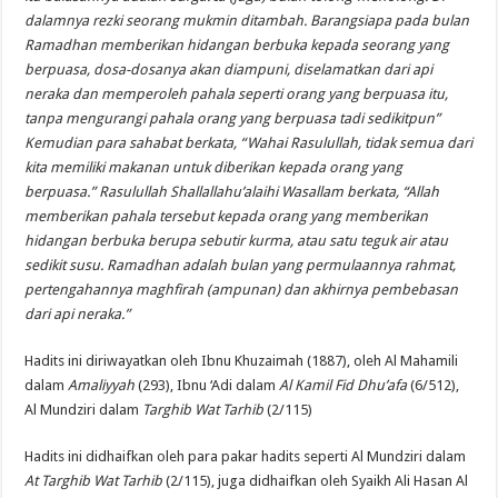
dalamnya rezki seorang mukmin ditambah. Barangsiapa pada bulan
Ramadhan memberikan hidangan berbuka kepada seorang yang
berpuasa, dosa-dosanya akan diampuni, diselamatkan dari api
neraka dan memperoleh pahala seperti orang yang berpuasa itu,
tanpa mengurangi pahala orang yang berpuasa tadi sedikitpun”
Kemudian para sahabat berkata, “Wahai Rasulullah, tidak semua dari
kita memiliki makanan untuk diberikan kepada orang yang
berpuasa.” Rasulullah Shallallahu’alaihi Wasallam berkata, “Allah
memberikan pahala tersebut kepada orang yang memberikan
hidangan berbuka berupa sebutir kurma, atau satu teguk air atau
sedikit susu. Ramadhan adalah bulan yang permulaannya rahmat,
pertengahannya maghfirah (ampunan) dan akhirnya pembebasan
dari api neraka.”
Hadits ini diriwayatkan oleh Ibnu Khuzaimah (1887), oleh Al Mahamili
dalam
Amaliyyah
(293), Ibnu ‘Adi dalam
Al Kamil Fid Dhu’afa
(6/512),
Al Mundziri dalam
Targhib Wat Tarhib
(2/115)
Hadits ini didhaifkan oleh para pakar hadits seperti Al Mundziri dalam
At Targhib Wat Tarhib
(2/115), juga didhaifkan oleh Syaikh Ali Hasan Al