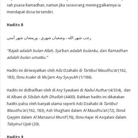
sah puasa Ramadhan, namun jika seseorang meninggalkannya ia
mendapat dosa tersendiri.
Hadits 8
رجب شهر الله ، وشعبان شهري ، ورمضان شهر أمتي
“Rajab adalah bulan Allah, Sya’ban adalah bulanku, dan Ramadhan
adalah bulan umatku.”
Hadits ini diriwayatkan oleh Adz Dzahabi di
Tartibul Maudhu’at
(162,
183), Ibnu Asakir di
Mu’jam Asy Syuyukh
(1/186).
Hadits ini didhaifkan oleh di Asy Syaukani di
Nailul Authar
(4/334), dan
Al Albani di
Silsilah Adh Dhaifah
(4400). Bahkan hadits ini dikatakan
hadits palsu oleh banyak ulama seperti Adz Dzahabi di
Tartibul
Maudhu’at
(162, 183), Ash Shaghani dalam
Al Maudhu’at
(72), Ibnul
Qayyim dalam
Al Manaarul Munif
(76), Ibnu Hajar Al Asqalani dalam
Tabyinul Ujab
(20).
Hadits 9