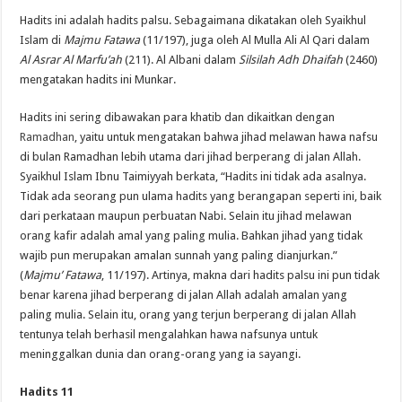
Hadits ini adalah hadits palsu. Sebagaimana dikatakan oleh Syaikhul
Islam di
Majmu Fatawa
(11/197), juga oleh Al Mulla Ali Al Qari dalam
Al Asrar Al Marfu’ah
(211). Al Albani dalam
Silsilah Adh Dhaifah
(2460)
mengatakan hadits ini Munkar.
Hadits ini sering dibawakan para khatib dan dikaitkan dengan
Ramadhan
, yaitu untuk mengatakan bahwa jihad melawan hawa nafsu
di bulan Ramadhan lebih utama dari jihad berperang di jalan Allah.
Syaikhul Islam Ibnu Taimiyyah berkata, “Hadits ini tidak ada asalnya.
Tidak ada seorang pun ulama hadits yang berangapan seperti ini, baik
dari perkataan maupun perbuatan Nabi. Selain itu jihad melawan
orang kafir adalah amal yang paling mulia. Bahkan jihad yang tidak
wajib pun merupakan amalan sunnah yang paling dianjurkan.”
(
Majmu’ Fatawa
, 11/197). Artinya, makna dari hadits palsu ini pun tidak
benar karena jihad berperang di jalan Allah adalah amalan yang
paling mulia. Selain itu, orang yang terjun berperang di jalan Allah
tentunya telah berhasil mengalahkan hawa nafsunya untuk
meninggalkan dunia dan orang-orang yang ia sayangi.
Hadits 11