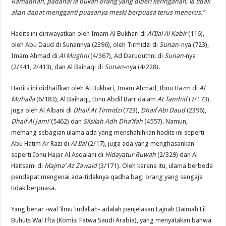
Ramadhan, padahal ia bukan orang yang diberi keringanan, ia tidak
akan dapat mengganti puasanya meski berpuasa terus menerus.”
Hadits ini diriwayatkan oleh Imam Al Bukhari di
Al’Ilal Al Kabir
(116),
oleh Abu Daud di Sunannya (2396), oleh Tirmidzi di
Sunan
-nya (723),
Imam Ahmad di
Al Mughni
(4/367), Ad Daruquthni di
Sunan-
nya
(2/441, 2/413), dan Al Baihaqi di
Sunan
-nya (4/228).
Hadits ini didhaifkan oleh Al Bukhari, Imam Ahmad, Ibnu Hazm di
Al
Muhalla
(6/183), Al Baihaqi, Ibnu Abdil Barr dalam
At Tamhid
(7/173),
juga oleh Al Albani di
Dhaif At Tirmidzi
(723),
Dhaif Abi Daud
(2396),
Dhaif Al Jami’
(5462) dan
Silsilah Adh Dha’ifah
(4557). Namun,
memang sebagian ulama ada yang menshahihkan hadits ini seperti
Abu Hatim Ar Razi di
Al Ilal
(2/17), juga ada yang menghasankan
seperti Ibnu Hajar Al Asqalani di
Hidayatur Ruwah
(2/329) dan Al
Haitsami di
Majma’ Az Zawaid
(3/171). Oleh karena itu, ulama berbeda
pendapat mengenai ada-tidaknya qadha bagi orang yang sengaja
tidak berpuasa.
Yang benar -wal ‘ilmu ‘indallah- adalah penjelasan Lajnah Daimah Lil
Buhuts Wal Ifta (Komisi Fatwa Saudi Arabia), yang menyatakan bahwa