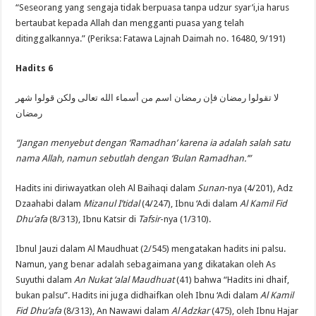
“Seseorang yang sengaja tidak berpuasa tanpa udzur syar’i,ia harus
bertaubat kepada Allah dan mengganti puasa yang telah
ditinggalkannya.” (Periksa: Fatawa Lajnah Daimah no. 16480, 9/191)
Hadits 6
لا تقولوا رمضان فإن رمضان اسم من أسماء الله تعالى ولكن قولوا شهر
رمضان
“Jangan menyebut dengan ‘Ramadhan’ karena ia adalah salah satu
nama Allah, namun sebutlah dengan ‘Bulan Ramadhan.’”
Hadits ini diriwayatkan oleh Al Baihaqi dalam
Sunan
-nya (4/201), Adz
Dzaahabi dalam
Mizanul I’tidal
(4/247), Ibnu ‘Adi dalam
Al Kamil Fid
Dhu’afa
(8/313), Ibnu Katsir di
Tafsir
-nya (1/310).
Ibnul Jauzi dalam Al Maudhuat (2/545) mengatakan hadits ini palsu.
Namun, yang benar adalah sebagaimana yang dikatakan oleh As
Suyuthi dalam
An Nukat ‘alal Maudhuat
(41) bahwa “Hadits ini dhaif,
bukan palsu”. Hadits ini juga didhaifkan oleh Ibnu ‘Adi dalam
Al Kamil
Fid Dhu’afa
(8/313), An Nawawi dalam
Al Adzkar
(475), oleh Ibnu Hajar