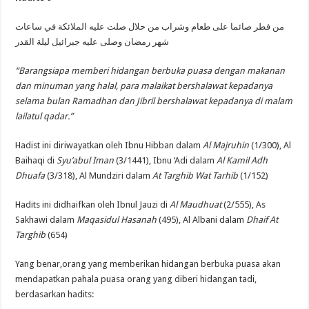
من فطر صائما على طعام وشراب من حلال صلت عليه الملائكة في ساعات
شهر رمضان وصلى عليه جبرائيل ليلة القدر
“Barangsiapa memberi hidangan berbuka puasa dengan makanan
dan minuman yang halal, para malaikat bershalawat kepadanya
selama bulan Ramadhan dan Jibril bershalawat kepadanya di malam
lailatul qadar.”
Hadist ini diriwayatkan oleh Ibnu Hibban dalam
Al Majruhin
(1/300), Al
Baihaqi di
Syu’abul Iman
(3/1441), Ibnu ‘Adi dalam
Al Kamil Adh
Dhuafa
(3/318), Al Mundziri dalam
At Targhib Wat Tarhib
(1/152)
Hadits ini didhaifkan oleh Ibnul Jauzi di
Al Maudhuat
(2/555), As
Sakhawi dalam
Maqasidul Hasanah
(495), Al Albani dalam
Dhaif At
Targhib
(654)
Yang benar,orang yang memberikan hidangan berbuka puasa akan
mendapatkan pahala puasa orang yang diberi hidangan tadi,
berdasarkan hadits: