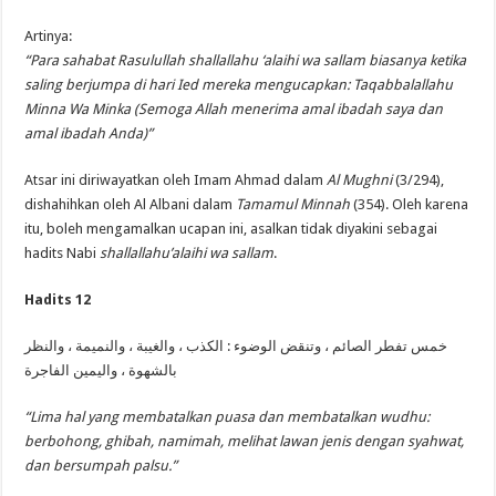
Artinya:
“Para sahabat Rasulullah shallallahu ‘alaihi wa sallam biasanya ketika
saling berjumpa di hari Ied mereka mengucapkan: Taqabbalallahu
Minna Wa Minka (Semoga Allah menerima amal ibadah saya dan
amal ibadah Anda)”
Atsar ini diriwayatkan oleh Imam Ahmad dalam
Al Mughni
(3/294),
dishahihkan oleh Al Albani dalam
Tamamul Minnah
(354). Oleh karena
itu, boleh mengamalkan ucapan ini, asalkan tidak diyakini sebagai
hadits Nabi
shallallahu’alaihi wa sallam
.
Hadits 12
خمس تفطر الصائم ، وتنقض الوضوء : الكذب ، والغيبة ، والنميمة ، والنظر
بالشهوة ، واليمين الفاجرة
“Lima hal yang membatalkan puasa dan membatalkan wudhu:
berbohong, ghibah, namimah, melihat lawan jenis dengan syahwat,
dan bersumpah palsu.”