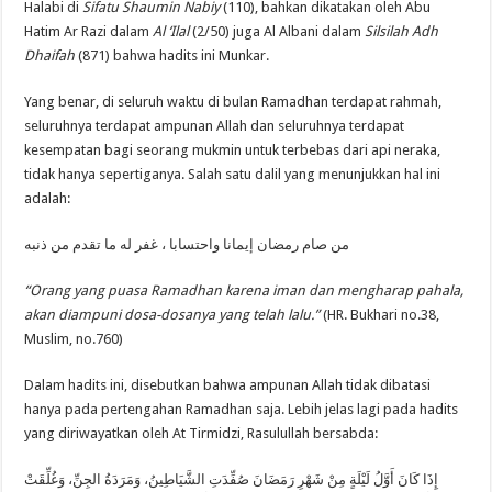
Halabi di
Sifatu Shaumin Nabiy
(110), bahkan dikatakan oleh Abu
Hatim Ar Razi dalam
Al ‘Ilal
(2/50) juga Al Albani dalam
Silsilah Adh
Dhaifah
(871) bahwa hadits ini Munkar.
Yang benar, di seluruh waktu di bulan Ramadhan terdapat rahmah,
seluruhnya terdapat ampunan Allah dan seluruhnya terdapat
kesempatan bagi seorang mukmin untuk terbebas dari api neraka,
tidak hanya sepertiganya. Salah satu dalil yang menunjukkan hal ini
adalah:
من صام رمضان إيمانا واحتسابا ، غفر له ما تقدم من ذنبه
“Orang yang puasa Ramadhan karena iman dan mengharap pahala,
akan diampuni dosa-dosanya yang telah lalu.”
(HR. Bukhari no.38,
Muslim, no.760)
Dalam hadits ini, disebutkan bahwa ampunan Allah tidak dibatasi
hanya pada pertengahan Ramadhan saja. Lebih jelas lagi pada hadits
yang diriwayatkan oleh At Tirmidzi, Rasulullah bersabda:
إِذَا كَانَ أَوَّلُ لَيْلَةٍ مِنْ شَهْرِ رَمَضَانَ صُفِّدَتِ الشَّيَاطِينُ، وَمَرَدَةُ الجِنِّ، وَغُلِّقَتْ