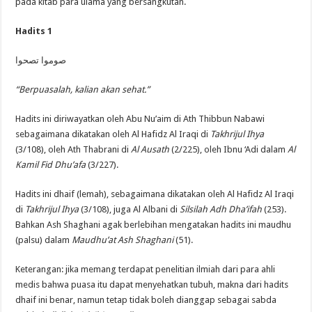
pada kitab para ulama yang bersangkutan.
Hadits 1
صوموا تصحوا
“Berpuasalah, kalian akan sehat.”
Hadits ini diriwayatkan oleh Abu Nu’aim di Ath Thibbun Nabawi
sebagaimana dikatakan oleh Al Hafidz Al Iraqi di
Takhrijul Ihya
(3/108), oleh Ath Thabrani di
Al Ausath
(2/225), oleh Ibnu ‘Adi dalam
Al
Kamil Fid Dhu’afa
(3/227).
Hadits ini dhaif (lemah), sebagaimana dikatakan oleh Al Hafidz Al Iraqi
di
Takhrijul Ihya
(3/108), juga Al Albani di
Silsilah Adh Dha’ifah
(253).
Bahkan Ash Shaghani agak berlebihan mengatakan hadits ini maudhu
(palsu) dalam
Maudhu’at Ash Shaghani
(51).
Keterangan: jika memang terdapat penelitian ilmiah dari para ahli
medis bahwa puasa itu dapat menyehatkan tubuh, makna dari hadits
dhaif ini benar, namun tetap tidak boleh dianggap sebagai sabda