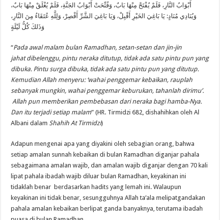
أَبْوَابُ النَّارِ، فَلَمْ يُفْتَحْ مِنْهَا بَابٌ، وَفُتِّحَتْ أَبْوَابُ الجَنَّةِ، فَلَمْ يُغْلَقْ مِنْهَا بَابٌ،
وَيُنَادِي مُنَادٍ: يَا بَاغِيَ الخَيْرِ أَقْبِلْ، وَيَا بَاغِيَ الشَّرِّ أَقْصِرْ، وَلِلَّهِ عُتَقَاءُ مِنَ النَّارِ،
وَذَلكَ كُلُّ لَيْلَةٍ
“
Pada awal malam bulan Ramadhan, setan-setan dan jin-jin
jahat dibelenggu, pintu neraka ditutup, tidak ada satu pintu pun yang
dibuka. Pintu surga dibuka, tidak ada satu pintu pun yang ditutup.
Kemudian Allah menyeru: ‘wahai penggemar kebaikan, rauplah
sebanyak mungkin, wahai penggemar keburukan, tahanlah dirimu’.
Allah pun memberikan pembebasan dari neraka bagi hamba-Nya.
Dan itu terjadi setiap malam
” (HR. Tirmidzi 682, dishahihkan oleh Al
Albani dalam
Shahih At Tirmidzi
)
Adapun mengenai apa yang diyakini oleh sebagian orang, bahwa
setiap amalan sunnah kebaikan di bulan Ramadhan diganjar pahala
sebagaimana amalan wajib, dan amalan wajib diganjar dengan 70 kali
lipat pahala ibadah wajib diluar bulan Ramadhan, keyakinan ini
tidaklah benar berdasarkan hadits yang lemah ini. Walaupun
keyakinan ini tidak benar, sesungguhnya Allah ta’ala melipatgandakan
pahala amalan kebaikan berlipat ganda banyaknya, terutama ibadah
puasa di bulan Ramadhan.