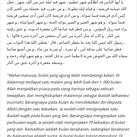
يا أيها الناس قد أظلكم شهر عظيم ، شهر فيه ليلة خير من ألف شهر ، جعل
الله صيامه فريضة ، و قيام ليله تطوعا ، و من تقرب فيه بخصلة من الخير كان
كمن أدى فريضة فيما سواه ، و من أدى فريضة كان كمن أدى سبعين فريضة
فيما سواه ، و هو شهر الصبر و الصبر ثوابه الجنة ، و شهر المواساة ، و شهر
يزاد فيه رزق المؤمن ، و من فطر فيه صائما كان مغفرة لذنوبه ، و عتق رقبته
من النار ، و كان له مثل أجره من غير أن ينتقص من أجره شيء قالوا : يا
رسول الله ليس كلنا يجد ما يفطر الصائم ، قال : يعطي الله هذا الثواب من
فطر صائما على مذقة لبن ، أو تمرة ، أو شربة من ماء ، و من أشبع صائما
سقاه الله من الحوض شربة لايظمأ حتى يدخل الجنة ، و هو شهر أوله رحمة و
وسطه مغفرة و آخره عتق من النار ،
“Wahai manusia, bulan yang agung telah mendatangi kalian. Di
dalamnya terdapat satu malam yang lebih baik dari 1. 000 bulan.
Allah menjadikan puasa pada siang harinya sebagai sebuah
kewajiban, dan menghidupkan malamnya sebagai ibadah tathawwu’
(sunnah). Barangsiapa pada bulan itu mendekatkan diri (kepada
Allah) dengan satu kebaikan, ia seolah-olah mengerjakan satu
ibadah wajib pada bulan yang lain. Barangsiapa mengerjakan satu
perbuatan wajib, ia seolah-olah mengerjakan 70 kebaikan di bulan
yang lain. Ramadhan adalah bulan kesabaran, sedangkan kesabaran
itu balasannya adalah surga. Ia (juga) bulan tolong-menolong. Di