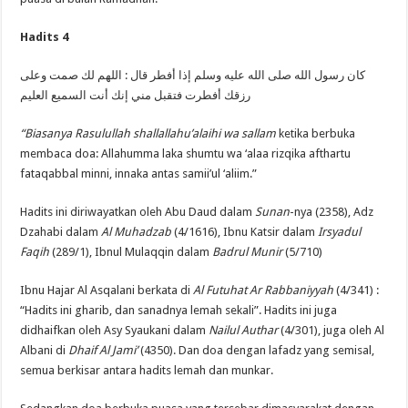
Hadits 4
كان رسول الله صلى الله عليه وسلم إذا أفطر قال : اللهم لك صمت وعلى
رزقك أفطرت فتقبل مني إنك أنت السميع العليم
“Biasanya Rasulullah
shallallahu’alaihi wa sallam
ketika berbuka
membaca doa: Allahumma laka shumtu wa ‘alaa rizqika afthartu
fataqabbal minni, innaka antas samii’ul ‘aliim.”
Hadits ini diriwayatkan oleh Abu Daud dalam
Sunan
-nya (2358), Adz
Dzahabi dalam
Al Muhadzab
(4/1616), Ibnu Katsir dalam
Irsyadul
Faqih
(289/1), Ibnul Mulaqqin dalam
Badrul Munir
(5/710)
Ibnu Hajar Al Asqalani berkata di
Al Futuhat Ar Rabbaniyyah
(4/341) :
“Hadits ini gharib, dan sanadnya lemah sekali”. Hadits ini juga
didhaifkan oleh Asy Syaukani dalam
Nailul Authar
(4/301), juga oleh Al
Albani di
Dhaif Al Jami’
(4350). Dan doa dengan lafadz yang semisal,
semua berkisar antara hadits lemah dan munkar.