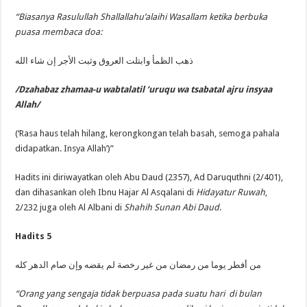
“Biasanya Rasulullah Shallallahu’alaihi Wasallam ketika berbuka
puasa membaca doa:
ذهب الظمأ وابتلت العروق وثبت الأجر إن شاء الله
/Dzahabaz zhamaa-u wabtalatil ‘uruqu wa tsabatal ajru insyaa
Allah/
(‘Rasa haus telah hilang, kerongkongan telah basah, semoga pahala
didapatkan. Insya Allah’)”
Hadits ini diriwayatkan oleh Abu Daud (2357), Ad Daruquthni (2/401),
dan dihasankan oleh Ibnu Hajar Al Asqalani di
Hidayatur Ruwah
,
2/232 juga oleh Al Albani di
Shahih Sunan Abi Daud
.
Hadits 5
من أفطر يوما من رمضان من غير رخصة لم يقضه وإن صام الدهر كله
“Orang yang sengaja tidak berpuasa pada suatu hari di bulan