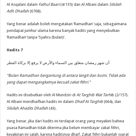
Al Asqalani dalam
Fathul Baari
(4/135) dan Al Albani dalam
Silsilah
Adh Dhaifah
(6768).
Yang benar adalah boleh mengatakan ‘Ramadhan’ saja, sebagaimana
pendapat jumhur ulama karena banyak hadits yang menyebutkan
‘Ramadhan’ tanpa ‘Syahru (bulan)’.
Hadits 7
أن شهر رمضان متعلق بين السماء والأرض لا يرفع إلا بزكاة الفطر
“Bulan Ramadhan bergantung di antara langit dan bumi. Tidak ada
yang dapat mengangkatnya kecuali zakat fithri.”
Hadits ini disebutkan oleh Al Mundziri di
At Targhib Wat Tarhi
b (2/157).
Al Albani mendhaifkan hadits ini dalam
Dhaif At Targhib
(664), dan
Silsilah Ahadits Dhaifah
(43).
Yang benar, jika dari hadits ini terdapat orang yang meyakini bahwa
puasa Ramadhan tidak diterima jika belum membayar zakat fithri,
keyakinan ini salah, karena haditsnya dhaif. Zakat fithri bukanlah syarat