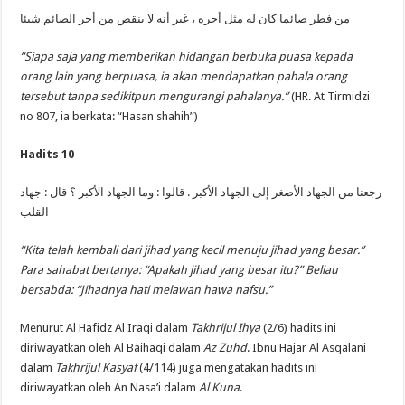
من فطر صائما كان له مثل أجره ، غير أنه لا ينقص من أجر الصائم شيئا
“Siapa saja yang memberikan hidangan berbuka puasa kepada
orang lain yang berpuasa, ia akan mendapatkan pahala orang
tersebut tanpa sedikitpun mengurangi pahalanya.”
(HR. At Tirmidzi
no 807, ia berkata: “Hasan shahih”)
Hadits 10
رجعنا من الجهاد الأصغر إلى الجهاد الأكبر . قالوا : وما الجهاد الأكبر ؟ قال : جهاد
القلب
“Kita telah kembali dari jihad yang kecil menuju jihad yang besar.”
Para sahabat bertanya: “Apakah jihad yang besar itu?” Beliau
bersabda: “Jihadnya hati melawan hawa nafsu.”
Menurut Al Hafidz Al Iraqi dalam
Takhrijul Ihya
(2/6) hadits ini
diriwayatkan oleh Al Baihaqi dalam
Az Zuhd
. Ibnu Hajar Al Asqalani
dalam
Takhrijul Kasyaf
(4/114) juga mengatakan hadits ini
diriwayatkan oleh An Nasa’i dalam
Al Kuna
.