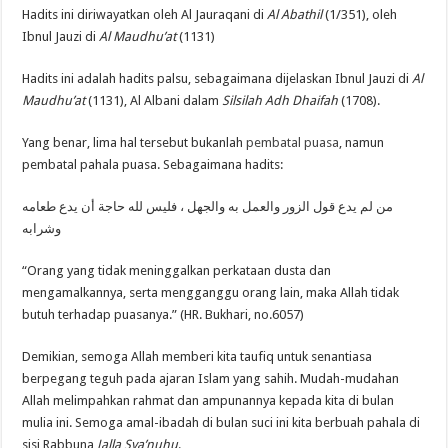
Hadits ini diriwayatkan oleh Al Jauraqani di
Al Abathil
(1/351), oleh
Ibnul Jauzi di
Al Maudhu’at
(1131)
Hadits ini adalah hadits palsu, sebagaimana dijelaskan Ibnul Jauzi di
Al
Maudhu’at
(1131), Al Albani dalam
Silsilah Adh Dhaifah
(1708).
Yang benar, lima hal tersebut bukanlah
pembatal puasa
, namun
pembatal pahala puasa. Sebagaimana hadits:
من لم يدع قول الزور والعمل به والجهل ، فليس لله حاجة أن يدع طعامه
وشرابه
“Orang yang tidak meninggalkan perkataan dusta dan
mengamalkannya, serta mengganggu orang lain, maka Allah tidak
butuh terhadap puasanya.” (HR. Bukhari, no.6057)
Demikian, semoga Allah memberi kita taufiq untuk senantiasa
berpegang teguh pada ajaran Islam yang sahih. Mudah-mudahan
Allah melimpahkan rahmat dan ampunannya kepada kita di bulan
mulia ini. Semoga amal-ibadah di bulan suci ini kita berbuah pahala di
sisi Rabbuna
Jalla Sya’nuhu
.