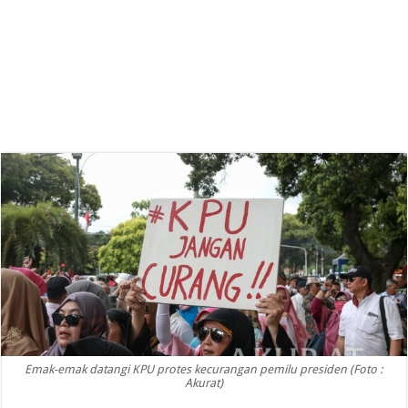
Emak-emak datangi KPU protes kecurangan pemilu presiden (Foto :
Akurat)