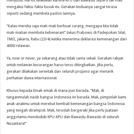
menyusul. Hal itu dilakukan karena KPU dan Bawaslu seperti tak mau
mengakui fakta-fakta busuk itu. Gerakan keduanya sangat terasa
seperti sedang membela paslon lainnya.
“Kalau mereka saja mati-mati berbuat curang, mengapa kita tidak
mati-matian membela kebenaran!” tukas Prabowo di Padepokan Silat,
TMII, Jakarta, Rabu (23/4) ketika menerima deklarasi kemenangan dari
4000 relawan.
Ya, now or never, ya sekarang atau tidak sama sekali. Gerakan rakyat
untuk melawan kecurangan harus terus ditingkatkan. Jika perlu,
gerakan dilakukan serentak dari seluruh propinsi agar menarik
perhatian dunia internasional.
Khusus kepada Emak-emak di mana pun berada. “Mak, di
tanganmulah nasib bangsa Indonesia ini berada. Mak, pimpinlah kami
anak-anakmu untuk merebut kembali kemenangan bangsa Indonesia
yang tengah dirampok. Mak, teruslah bergerak! Jika perlu juataan
anggotamu menduduki KPU-KPU dan Bawaslu-Bawaslu di seluruh
Nusantara!”