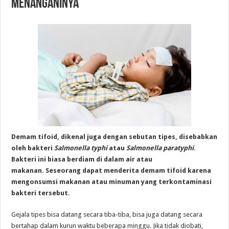
Menanganinya
Demam t
ifoid
,
dikenal
juga
dengan
sebutan
tipes
,
disebabkan
oleh bakteri
Salmonella typhi
atau
Salmonella paratyphi
.
Bakteri ini
biasa berdiam
di dalam air atau
makanan.
Seseorang
dapat menderita demam tifoid karena
mengonsumsi makanan atau minuman yang terkontaminasi
bakteri tersebut.
Gejala tipes bisa datang secara tiba-tiba, bisa juga datang secara
bertahap dalam kurun waktu beberapa minggu. Jika tidak diobati,