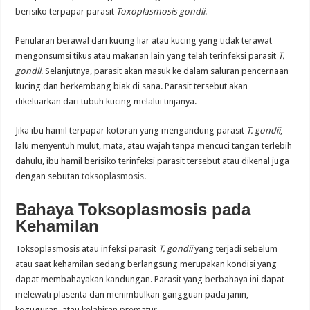
berisiko terpapar parasit
Toxoplasmosis gondii
.
Penularan berawal dari kucing liar atau kucing yang tidak terawat
mengonsumsi tikus atau makanan lain yang telah terinfeksi parasit
T.
gondii
. Selanjutnya, parasit akan masuk ke dalam saluran pencernaan
kucing dan berkembang biak di sana. Parasit tersebut akan
dikeluarkan dari tubuh kucing melalui tinjanya.
Jika ibu hamil terpapar kotoran yang mengandung parasit
T. gondii
,
lalu menyentuh mulut, mata, atau wajah tanpa mencuci tangan terlebih
dahulu, ibu hamil berisiko terinfeksi parasit tersebut atau dikenal juga
dengan sebutan
toksoplasmosis
.
Bahaya Toksoplasmosis pada
Kehamilan
Toksoplasmosis atau infeksi parasit
T. gondii
yang terjadi sebelum
atau saat kehamilan sedang berlangsung merupakan kondisi yang
dapat membahayakan kandungan. Parasit yang berbahaya ini dapat
melewati plasenta dan menimbulkan gangguan pada janin,
keguguran, atau kelahiran prematur.