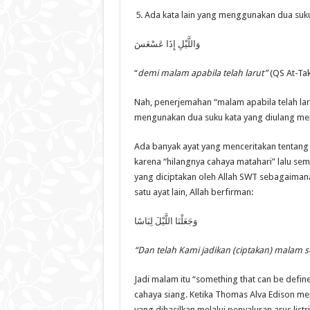
وَاللَّيْلِ إِذَا عَسْعَسَ
“
demi malam apabila telah larut”
(QS At-Tak
Nah, penerjemahan “malam apabila telah laru
mengunakan dua suku kata yang diulang men
Ada banyak ayat yang menceritakan tentang
karena “hilangnya cahaya matahari” lalu sem
yang diciptakan oleh Allah SWT sebagaimana
satu ayat lain, Allah berfirman:
وَجَعَلْنَا اللَّيْلَ لِبَاسًا
“Dan telah Kami jadikan (ciptakan) malam s
Jadi malam itu “something that can be defin
cahaya siang. Ketika Thomas Alva Edison 
yang dihasilkan melalui penyaluran arus li