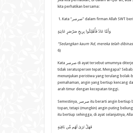
kita perhatikan bersama:
Kata “صرصر” dalam firman Allah SWT ber
وَأَمَّا عَادٌ فَأُهْلِكُوا بِرِيحٍ صَرْصَرٍ عَاتِيَةٍ
“Sedangkan kaum ‘Ad, mereka telah dibinas
6)
Kata صرصر di ayat tersebut umumnya diterjemahkan sebagai “angin topan”, walaupun — menurut saya —
tidak seratuspersen tepat. Mengapa? Sebab, s
menunjukan peristiwa yang terulang bolak-b
pemahaman, angin yang bertiup kencang dala
arah timur dengan kecepatan tinggi.
Semestinya, صرصر itu berarti angin bertiup bolak-balik menimpa kaum ‘Ad. Jadi, dia bukan sekedar angin
topan, tetapi (mungkin) angin puting beli
itu bertiup sehingga, di ayat selanjutnya, Al
فَهَلْ تَرَىٰ لَهُم مِّن بَاقِيَةٍ