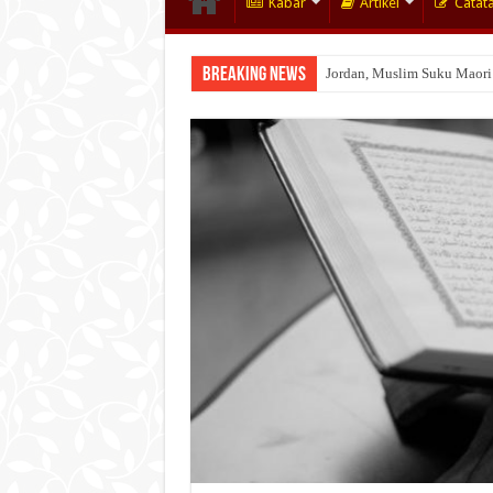
Kabar
Artikel
Catat
Breaking News
Wakaf Emas Muktamar