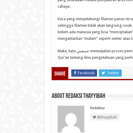
cahaya.
Kaca yang menyelubungi filamen panas ter
sehingga filamen tidak akan langsung rusak 
belum ada manusia yang bisa “menciptakan” 
mengantarkan “malam” seperti senter atau l
Maka, kata عسعس menunjukan proses penciptaan malam yang selalu terbarukan. Itulah di antara rahasia al-
Qur’an tentang ilmu pengetahuan yang perlu
Facebook
Twitter
Share
About Redaksi Thayyibah
Redaktur
@thayyibah