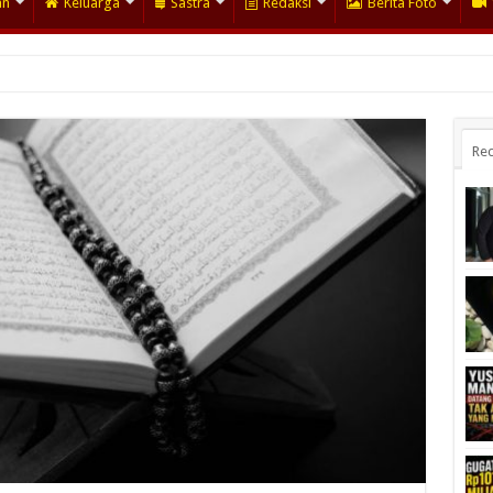
an
Keluarga
Sastra
Redaksi
Berita Foto
Rec