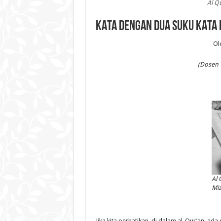
Al Q
KATA DENGAN DUA SUKU KATA 
Ol
(Dosen 
Al 
Miz
Jika kita perhatikan, di dalam al-Qur’an, ada