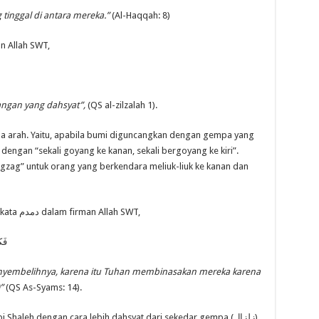
tinggal di antara mereka.”
(Al-Haqqah: 8)
زل dalam firman Allah SWT,
ngan yang dahsyat”,
(QS al-zilzalah 1).
dengan “sekali goyang ke kanan, sekali bergoyang ke kiri”.
igzag” untuk orang yang berkendara meliuk-liuk ke kanan dan
Kata yang lebih dahsyat dari زلزال adalah kata دمدم dalam firman Allah SWT,
فَك
embelihnya, karena itu Tuhan membinasakan mereka karena
”
(QS As-Syams: 14).
haleh dengan cara lebih dahsyat dari sekedar gempa (زلزال).