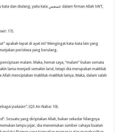
Ada kata lain yang menggunakan dua suku kata dan diulang, yaitu kata عسعس dalam firman Allah SWT,
wir: 17).
t” apakah tepat di ayat ini? Mengingat kata-kata lain yang
unjukan peristiwa yang berulang.
 penciptaan malam. Maka, hemat saya, “malam” bukan semata
akin lama menjadi semakin larut, tetapi dia merupakan makhluk
 Allah menciptakan makhluk-makhluk lainya. Maka, dalam salah
ebagai pakaian”.
(QS An-Naba: 10).
ed”. Sesuatu yang diciptakan Allah, bukan sekedar hilangnya
menemukan lampu pijar, dia menemukan sumber cahaya buatan
strik melalui filamen yang kemudian memanas dan menghasilkan