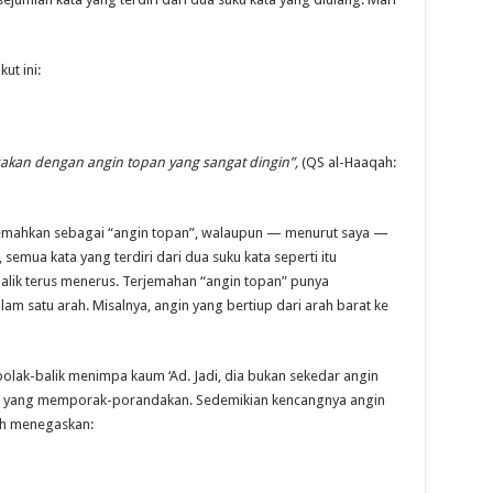
ikut ini:
akan dengan angin topan yang sangat dingin”,
(QS al-Haaqah:
emua kata yang terdiri dari dua suku kata seperti itu
alik terus menerus. Terjemahan “angin topan” punya
m satu arah. Misalnya, angin yang bertiup dari arah barat ke
ung yang memporak-porandakan. Sedemikian kencangnya angin
lah menegaskan: