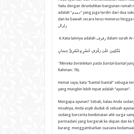
Yaitu dengan diruntuhkan bangunan rumah m
adalah “دمدم” yang juga terdiri dari dua suku kata yang berulang, dan bermakna (-+) gempa terjadi ke atas
dan ke bawah secara terus menerus hingga rumah mereka rat
زلزال
Kata lainnya adalah فرف
مُتَّكِئِينَ عَلَىٰ رَفْرَفٍ خُضْرٍ وَعَبْقَرِيٍّ حِسَانٍ
“Mereka bertelekan pada bantal-bantal ya
Rahman: 76).
Hemat saya, kata “bantal-bantal” sebagai terjemahan dari kata رفرف tidak s
yang mungkin lebih tepat adalah “ayunan”.
Mengapa ayunan? Sebab, kalau Anda sedang
misalnya, Anda asyik duduk di sebuah ayun
sedang bercerita kenikmatan ahli surga sa
permadani yang bergerak ke depan dan ke 