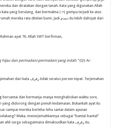
ereka dan diratakan dengan tanah. Kata yang digunakan Allah
a ditelan bumi. Jadi دمدم itu lebih dahsyat dari
ر dalam surah Ar-Rahman ayat 76. Allah SWT berfirman,
ng hijau dan permadani-permadani yang indah.”
(QS Ar-
eratus persen tepat. Terjemahan
 bersantai dan bermanja-manja menghabiskan waktu sore,
an yang didorong dengan penuh kedamaian. Bukankah ayat itu
mpai-sampai mereka berleha-leha santai dalam ayunan
belakang? Maka, menerjemahkannya sebagai “bantal-bantal”
kurang menggambarkan suasana kedamaaian ahli surga sebagaimana dimaksudkan kata رفرف itu.