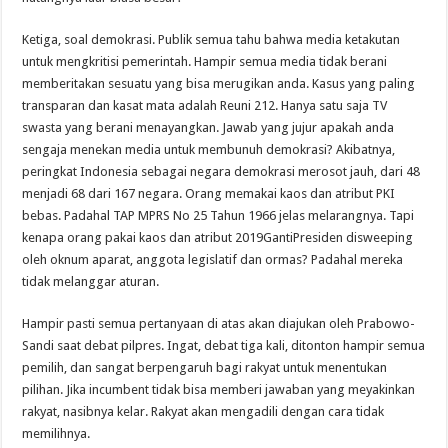
Ketiga, soal demokrasi. Publik semua tahu bahwa media ketakutan
untuk mengkritisi pemerintah. Hampir semua media tidak berani
memberitakan sesuatu yang bisa merugikan anda. Kasus yang paling
transparan dan kasat mata adalah Reuni 212. Hanya satu saja TV
swasta yang berani menayangkan. Jawab yang jujur apakah anda
sengaja menekan media untuk membunuh demokrasi? Akibatnya,
peringkat Indonesia sebagai negara demokrasi merosot jauh, dari 48
menjadi 68 dari 167 negara. Orang memakai kaos dan atribut PKI
bebas. Padahal TAP MPRS No 25 Tahun 1966 jelas melarangnya. Tapi
kenapa orang pakai kaos dan atribut 2019GantiPresiden disweeping
oleh oknum aparat, anggota legislatif dan ormas? Padahal mereka
tidak melanggar aturan.
Hampir pasti semua pertanyaan di atas akan diajukan oleh Prabowo-
Sandi saat debat pilpres. Ingat, debat tiga kali, ditonton hampir semua
pemilih, dan sangat berpengaruh bagi rakyat untuk menentukan
pilihan. Jika incumbent tidak bisa memberi jawaban yang meyakinkan
rakyat, nasibnya kelar. Rakyat akan mengadili dengan cara tidak
memilihnya.