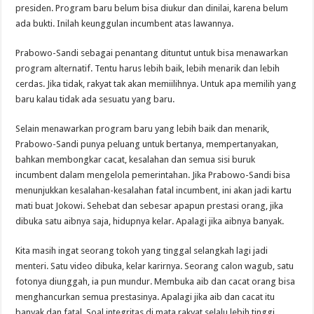
presiden. Program baru belum bisa diukur dan dinilai, karena belum
ada bukti. Inilah keunggulan incumbent atas lawannya.
Prabowo-Sandi sebagai penantang dituntut untuk bisa menawarkan
program alternatif. Tentu harus lebih baik, lebih menarik dan lebih
cerdas. Jika tidak, rakyat tak akan memiilihnya. Untuk apa memilih yang
baru kalau tidak ada sesuatu yang baru.
Selain menawarkan program baru yang lebih baik dan menarik,
Prabowo-Sandi punya peluang untuk bertanya, mempertanyakan,
bahkan membongkar cacat, kesalahan dan semua sisi buruk
incumbent dalam mengelola pemerintahan. Jika Prabowo-Sandi bisa
menunjukkan kesalahan-kesalahan fatal incumbent, ini akan jadi kartu
mati buat Jokowi. Sehebat dan sebesar apapun prestasi orang, jika
dibuka satu aibnya saja, hidupnya kelar. Apalagi jika aibnya banyak.
Kita masih ingat seorang tokoh yang tinggal selangkah lagi jadi
menteri. Satu video dibuka, kelar karirnya. Seorang calon wagub, satu
fotonya diunggah, ia pun mundur. Membuka aib dan cacat orang bisa
menghancurkan semua prestasinya. Apalagi jika aib dan cacat itu
banyak dan fatal. Soal integritas di mata rakyat selalu lebih tinggi