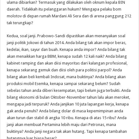
ulama dibiarkan? Termasuk yang dilakukan oleh oknum kepala BIN
daerah. Tidakkah itu pelanggaran hukum? Mengapa pelaku bom
molotov di depan rumah Mardani Ali Sera dan di arena panggung 212
tak terungkap?
Kedua, soal janji. Prabowo-Sandi dipastikan akan menanyakan soal
janji politik Jokowi di tahun 2014. Anda bilang tak akan impor beras,
kedelai, ikan, sayur dan buah. Kenapa anda impor? Anda bilang tak
akan menaikkan harga BBM, kenapa sudah 12 kali naik? Anda bilang
kabinet ramping dan akan diisi mayoritas dari kalangan profesional,
kenapa sekarang gemuk dan diisi oleh para politisi parpol? Anda
bilang akan beli kembali Indosat, mana buktinya? Anda bilang akan
produksi mobil Esemka, kenapa sampai sekarang belum? Sudah
sebelas tahun anda diberi kesempatan, tapi belum juga terbukti. Anda
bilang ekonomi di bulan Oktober-November tahun lalu akan meroket,
mengapa jadi terpuruk? Anda janjikan 10 juta lapangan kerja, kenapa
gak anda penuhi? Anda bilang dolar di masa kepemimpinan anda
akan turun dan stabil di angka 10 ribu. Kenapa di atas 15 ribu? Anda
janji akan membuat Pertamina lebih maju dari Petronas, mana
buktinya? Anda janji negara tak akan hutang. Tapi kenapa tambahan
hutangnya luar biasa besar?