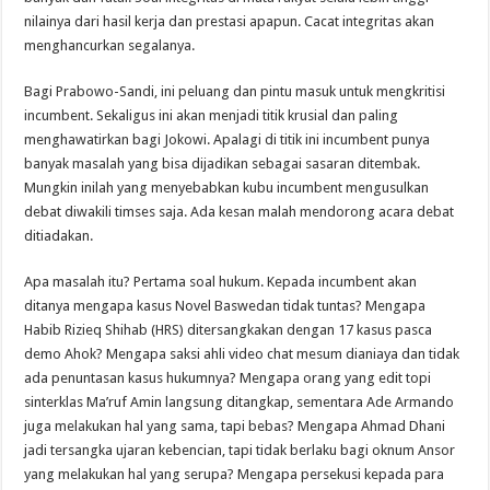
nilainya dari hasil kerja dan prestasi apapun. Cacat integritas akan
menghancurkan segalanya.
Bagi Prabowo-Sandi, ini peluang dan pintu masuk untuk mengkritisi
incumbent. Sekaligus ini akan menjadi titik krusial dan paling
menghawatirkan bagi Jokowi. Apalagi di titik ini incumbent punya
banyak masalah yang bisa dijadikan sebagai sasaran ditembak.
Mungkin inilah yang menyebabkan kubu incumbent mengusulkan
debat diwakili timses saja. Ada kesan malah mendorong acara debat
ditiadakan.
Apa masalah itu? Pertama soal hukum. Kepada incumbent akan
ditanya mengapa kasus Novel Baswedan tidak tuntas? Mengapa
Habib Rizieq Shihab (HRS) ditersangkakan dengan 17 kasus pasca
demo Ahok? Mengapa saksi ahli video chat mesum dianiaya dan tidak
ada penuntasan kasus hukumnya? Mengapa orang yang edit topi
sinterklas Ma’ruf Amin langsung ditangkap, sementara Ade Armando
juga melakukan hal yang sama, tapi bebas? Mengapa Ahmad Dhani
jadi tersangka ujaran kebencian, tapi tidak berlaku bagi oknum Ansor
yang melakukan hal yang serupa? Mengapa persekusi kepada para