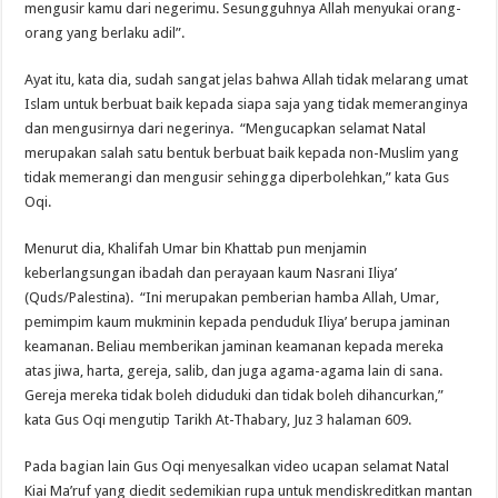
mengusir kamu dari negerimu. Sesungguhnya Allah menyukai orang-
orang yang berlaku adil”.
Ayat itu, kata dia, sudah sangat jelas bahwa Allah tidak melarang umat
Islam untuk berbuat baik kepada siapa saja yang tidak memeranginya
dan mengusirnya dari negerinya. “Mengucapkan selamat Natal
merupakan salah satu bentuk berbuat baik kepada non-Muslim yang
tidak memerangi dan mengusir sehingga diperbolehkan,” kata Gus
Oqi.
Menurut dia, Khalifah Umar bin Khattab pun menjamin
keberlangsungan ibadah dan perayaan kaum Nasrani Iliya’
(Quds/Palestina). “Ini merupakan pemberian hamba Allah, Umar,
pemimpim kaum mukminin kepada penduduk Iliya’ berupa jaminan
keamanan. Beliau memberikan jaminan keamanan kepada mereka
atas jiwa, harta, gereja, salib, dan juga agama-agama lain di sana.
Gereja mereka tidak boleh diduduki dan tidak boleh dihancurkan,”
kata Gus Oqi mengutip Tarikh At-Thabary, Juz 3 halaman 609.
Pada bagian lain Gus Oqi menyesalkan video ucapan selamat Natal
Kiai Ma’ruf yang diedit sedemikian rupa untuk mendiskreditkan mantan