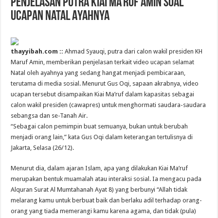
Penjelasan Putra Kiai Ma’ruf Amin Soal
Ucapan Natal Ayahnya
thayyibah.com ::
Ahmad Syauqi, putra dari calon wakil presiden KH
Maruf Amin, memberikan penjelasan terkait video ucapan selamat
Natal oleh ayahnya yang sedang hangat menjadi pembicaraan,
terutama di media sosial. Menurut Gus Oqi, sapaan akrabnya, video
ucapan tersebut disampaikan Kiai Ma’ruf dalam kapasitas sebagai
calon wakil presiden (cawapres) untuk menghormati saudara-saudara
sebangsa dan se-Tanah Air.
“Sebagai calon pemimpin buat semuanya, bukan untuk berubah
menjadi orang lain,” kata Gus Oqi dalam keterangan tertulisnya di
Jakarta, Selasa (26/12).
Menurut dia, dalam ajaran Islam, apa yang dilakukan Kiai Ma’ruf
merupakan bentuk muamalah atau interaksi sosial. Ia mengacu pada
Alquran Surat Al Mumtahanah Ayat 8) yang berbunyi “Allah tidak
melarang kamu untuk berbuat baik dan berlaku adil terhadap orang-
orang yang tiada memerangi kamu karena agama, dan tidak (pula)