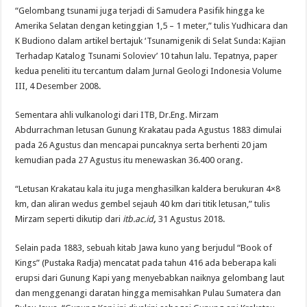
“Gelombang tsunami juga terjadi di Samudera Pasifik hingga ke
Amerika Selatan dengan ketinggian 1,5 – 1 meter,” tulis Yudhicara dan
K Budiono dalam artikel bertajuk ‘Tsunamigenik di Selat Sunda: Kajian
Terhadap Katalog Tsunami Soloviev’ 10 tahun lalu. Tepatnya, paper
kedua peneliti itu tercantum dalam Jurnal Geologi Indonesia Volume
III, 4 Desember 2008.
Sementara ahli vulkanologi dari ITB, Dr.Eng. Mirzam
Abdurrachman letusan Gunung Krakatau pada Agustus 1883 dimulai
pada 26 Agustus dan mencapai puncaknya serta berhenti 20 jam
kemudian pada 27 Agustus itu menewaskan 36.400 orang.
“Letusan Krakatau kala itu juga menghasilkan kaldera berukuran 4×8
km, dan aliran wedus gembel sejauh 40 km dari titik letusan,” tulis
Mirzam seperti dikutip dari
itb.ac.id
,
31 Agustus 2018.
Selain pada 1883, sebuah kitab Jawa kuno yang berjudul “Book of
Kings” (Pustaka Radja) mencatat pada tahun 416 ada beberapa kali
erupsi dari Gunung Kapi yang menyebabkan naiknya gelombang laut
dan menggenangi daratan hingga memisahkan Pulau Sumatera dan