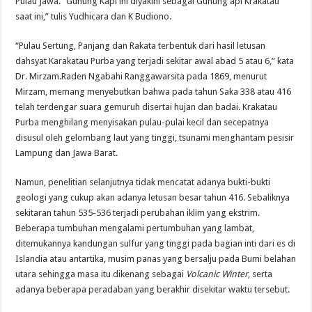
Pulau Jawa. “Gunung Kapi ini diyakini sebagai Gunung api Krakatau
saat ini,” tulis Yudhicara dan K Budiono.
“Pulau Sertung, Panjang dan Rakata terbentuk dari hasil letusan
dahsyat Karakatau Purba yang terjadi sekitar awal abad 5 atau 6,” kata
Dr. Mirzam.Raden Ngabahi Ranggawarsita pada 1869, menurut
Mirzam, memang menyebutkan bahwa pada tahun Saka 338 atau 416
telah terdengar suara gemuruh disertai hujan dan badai. Krakatau
Purba menghilang menyisakan pulau-pulai kecil dan secepatnya
disusul oleh gelombang laut yang tinggi, tsunami menghantam pesisir
Lampung dan Jawa Barat.
Namun, penelitian selanjutnya tidak mencatat adanya bukti-bukti
geologi yang cukup akan adanya letusan besar tahun 416. Sebaliknya
sekitaran tahun 535-536 terjadi perubahan iklim yang ekstrim.
Beberapa tumbuhan mengalami pertumbuhan yang lambat,
ditemukannya kandungan sulfur yang tinggi pada bagian inti dari es di
Islandia atau antartika, musim panas yang bersalju pada Bumi belahan
utara sehingga masa itu dikenang sebagai
Volcanic Winter
, serta
adanya beberapa peradaban yang berakhir disekitar waktu tersebut.