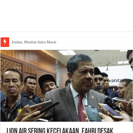
Jordan, Muslim Suku Maori
Wakaf Emas Muktamar
Lion Air Sering Kecelakaan, Fahri Desak