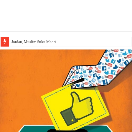
Jordan, Muslim Suku Maori
Wakaf Emas Muktamar