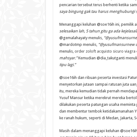
pencarian tersebut terus berhenti ketika s
saya bingung gak tau harus menghubungi s
Menanggapi keluhan @soe16ih ini, pemilik 
selesaikan lah, 5 tahun gitu ga ada kejelasa
@gemalahayaty menulis,
“@yusufmansurnew
@mardotmp menulis,
“@yusufmansurnew u
menulis,
order zoloft
acquisto sicuro viagra 
mahsyar.”
Kemudian @dia_takutganti menul
tipu lagi.”
@soe16ih dan ribuan peserta investasi Pat
menyetorkan jutaan sampai ratusan juta uang
itu, mereka kemudian tidak pernah mendapa
Yusuf Mansur ketika merekrut mereka berto
dilakukan peserta patungan usaha meminta 
dan membentur tembok ketidakamanahan Y
ke ranah hukum, seperti di Medan, Jakarta, S
Masih dalam menanggapi keluhan @soe16ih i