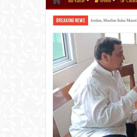
Kabar
Artikel
Catat
Breaking News
Jordan, Muslim Suku Maori
Wakaf Emas Muktamar