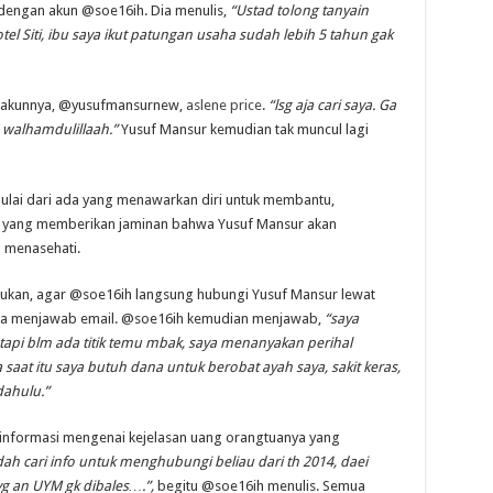
dengan akun @soe16ih. Dia menulis,
“Ustad tolong tanyain
el Siti, ibu saya ikut patungan usaha sudah lebih 5 tahun gak
 akunnya, @yusufmansurnew,
aslene price
.
“lsg aja cari saya. Ga
ah walhamdulillaah.”
Yusuf Mansur kemudian tak muncul lagi
Mulai dari ada yang menawarkan diri untuk membantu,
a yang memberikan jaminan bahwa Yusuf Mansur akan
 menasehati.
kan, agar @soe16ih langsung hubungi Yusuf Mansur lewat
uka menjawab email. @soe16ih kemudian menjawab,
“saya
tapi blm ada titik temu mbak, saya menanyakan perihal
aat itu saya butuh dana untuk berobat ayah saya, sakit keras,
dahulu.”
 informasi mengenai kejelasan uang orangtuanya yang
ah cari info untuk menghubungi beliau dari th 2014, daei
g an UYM gk dibales….”,
begitu @soe16ih menulis. Semua