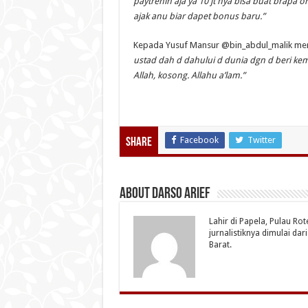
paytrenin aja ya 10 jt nya bisa buat brapa 
ajak anu biar dapet bonus baru.”
Kepada Yusuf Mansur @bin_abdul_malik men
ustad dah d dahului d dunia dgn d beri k
Allah, kosong. Allahu a’lam.”
Facebook
Twitter
Share
About Darso Arief
Lahir di Papela, Pulau Ro
jurnalistiknya dimulai da
Barat.