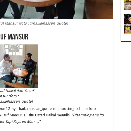
suf Mansur (foto : @haikalhassan_quote)
usuf Mansur
ad Haikal dan Yusuf
sur (foto :
aikalhassan_quote)
 akun IG-nya ‘haikalhassan_quote’ memposting sebuah foto
suf Mansur. Di situ Ustad Haikal menulis,
“Disamping ane itu
iter Tapi Paytren Man….”