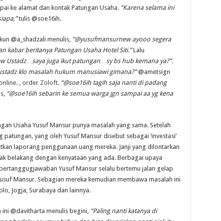
ampai ke alamat dan kontak Patungan Usaha.
“Karena selama ini
iapa,”
tulis @soe16ih.
akun @a_shadzali menulis,
“@yusufmansurnew ayooo segera
lan kabar beritanya Patungan Usaha Hotel Siti.”
Lalu
 Ustadz…saya juga ikut patungan…sy bs hub kemana ya?”.
stadz klo masalah hukum manusiawi gimana?”
@ametsign
online
. ,
order Zoloft
.
“@soe16ih tagih saja nanti di padang
is,
“@soe16ih sebarin ke semua warga jgn sampai aa yg kena
ungan Usaha Yusuf Mansur punya masalah yang sama. Setelah
 patungan, yang oleh Yusuf Mansur disebut sebagai ‘investasi’
tkan laporang penggunaan uang mereka. Janji yang dilontarkan
lak belakang dengan kenyataan yang ada. Berbagai upaya
pertanggugjawaban Yusuf Mansur selalu bertemu jalan gelap
usuf Mansur. Sebagian mereka kemudian membawa masalah ini
olo, Jogja, Surabaya dan lainnya.
ni @davitharta menulis begini,
“Paling nanti katanya di