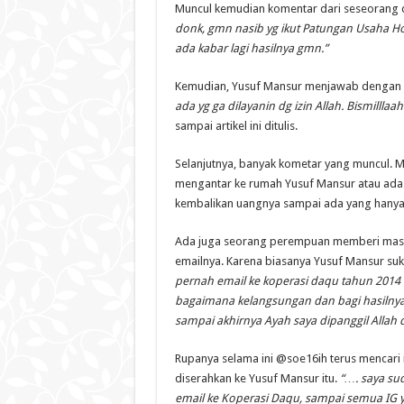
Muncul kemudian komentar dari seseorang 
donk, gmn nasib yg ikut Patungan Usaha Hot
ada kabar lagi hasilnya gmn.”
Kemudian, Yusuf Mansur menjawab dengan
ada yg ga dilayanin dg izin Allah. Bismillla
sampai artikel ini ditulis.
Selanjutnya, banyak kometar yang muncul. 
mengantar ke rumah Yusuf Mansur atau ad
kembalikan uangnya sampai ada yang hanya
Ada juga seorang perempuan memberi masu
emailnya. Karena biasanya Yusuf Mansur s
pernah email ke koperasi daqu tahun 2014 
bagaimana kelangsungan dan bagi hasilnya s
sampai akhirnya Ayah saya dipanggil Allah 
Rupanya selama ini @soe16ih terus mencari
diserahkan ke Yusuf Mansur itu.
“…. saya sud
email ke Koperasi Daqu, sampai semua IG y