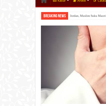
Kabar
Artikel
Catat
Breaking News
Jordan, Muslim Suku Maori
Wakaf Emas Muktamar