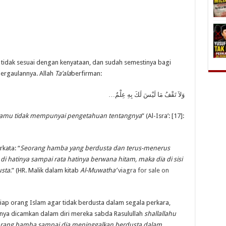
 tidak sesuai dengan kenyataan, dan sudah semestinya bagi
ergaulannya. Allah
Ta’ala
berfirman:
…وَلاَ تَقْفُ مَا لَيْسَ لَكَ بِهِ عِلْمٌ
kamu tidak mempunyai pengetahuan tentangnya
” (Al-Isra’: [17]:
kata:
“
Seorang hamba yang berdusta dan terus-menerus
 di hatinya sampai rata hatinya berwana hitam, maka dia di sisi
usta
.” (HR. Malik dalam kitab
Al-Muwatha’
viagra for sale on
tiap orang Islam agar tidak berdusta dalam segala perkara,
ya dicamkan dalam diri mereka sabda Rasulullah
shallallahu
rang hamba sampai dia meninggalkan berdusta dalam