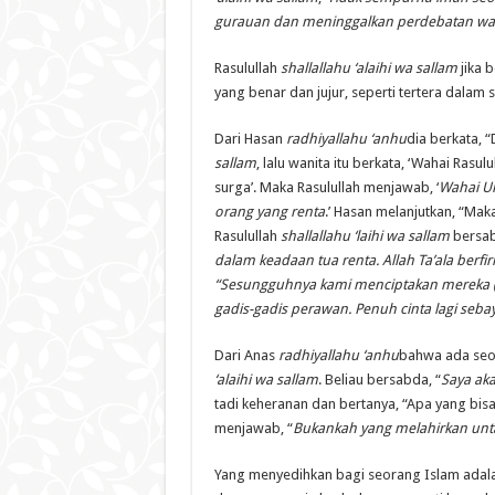
gurauan dan meninggalkan perdebatan wal
Rasulullah
shallallahu ‘alaihi wa sallam
jika 
yang benar dan jujur, seperti tertera dalam 
Dari Hasan
radhiyallahu ‘anhu
dia berkata, 
sallam
, lalu wanita itu berkata, ‘Wahai Ras
surga’. Maka Rasulullah menjawab, ‘
Wahai Um
orang yang renta
.’ Hasan melanjutkan, “Mak
Rasulullah
shallallahu ‘laihi wa sallam
bersab
dalam keadaan tua renta. Allah Ta’ala berfir
“
Sesungguhnya kami menciptakan mereka (b
gadis-gadis perawan. Penuh cinta lagi seba
Dari Anas
radhiyallahu ‘anhu
bahwa ada seor
‘alaihi wa sallam
. Beliau bersabda, “
Saya ak
tadi keheranan dan bertanya, “Apa yang bisa
menjawab, “
Bukankah yang melahirkan unta
Yang menyedihkan bagi seorang Islam adal