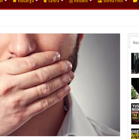
an
Keluarga
Sastra
Redaksi
Berita Foto
Rec