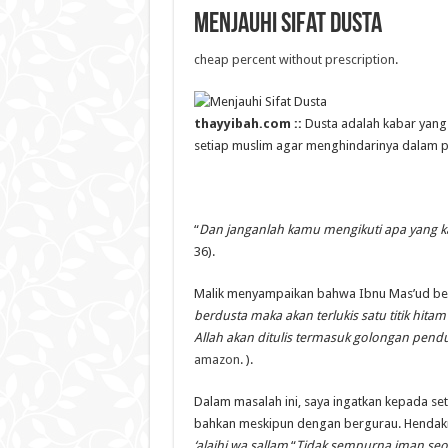
Menjauhi Sifat Dusta
cheap percent without prescription
.
thayyibah.com ::
Dusta adalah kabar yang
setiap muslim agar menghindarinya dalam p
“
Dan janganlah kamu mengikuti apa yang 
36).
Malik menyampaikan bahwa Ibnu Mas’ud ber
berdusta maka akan terlukis satu titik hitam
Allah akan ditulis termasuk golongan pend
amazon
. ).
Dalam masalah ini, saya ingatkan kepada se
bahkan meskipun dengan bergurau. Hendakn
‘alaihi wa sallam
,
“
Tidak sempurna iman seo