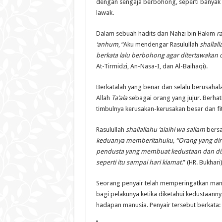
dengan sengaja berbohong, seperti banyak 
lawak.
Dalam sebuah hadits dari Nahzi bin Hakim
r
‘anhum
, “Aku mendengar Rasulullah
shallall
berkata lalu berbohong agar ditertawakan ol
At-Tirmidzi, An-Nasa-I, dan Al-Baihaqi).
Berkatalah yang benar dan selalu berusahala
Allah
Ta’ala
sebagai orang yang jujur. Berhat
timbulnya kerusakan-kerusakan besar dan fi
Rasulullah
shallallahu ‘alaihi wa sallam
bersa
keduanya memberitahuku, “Orang yang dirob
pendusta yang membuat kedustaan dan dise
seperti itu sampai hari kiamat
.” (HR. Bukhari)
Seorang penyair telah memperingatkan manus
bagi pelakunya ketika diketahui kedustaann
hadapan manusia. Penyair tersebut berkata: