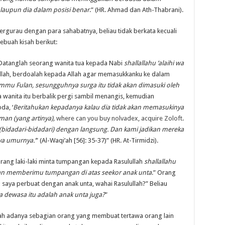
aupun dia dalam posisi benar
.” (HR. Ahmad dan Ath-Thabrani).
bergurau dengan para sahabatnya, beliau tidak berkata kecuali
sebuah kisah berikut:
“Datanglah seorang wanita tua kepada Nabi
shallallahu ‘alaihi wa
ulullah, berdoalah kepada Allah agar memasukkanku ke dalam
mu Fulan, sesungguhnya surga itu tidak akan dimasuki oleh
a wanita itu berbalik pergi sambil menangis, kemudian
da, ‘
Beritahukan kepadanya kalau dia tidak akan memasukinya
man (yang artinya),
where can you buy nolvadex
,
acquire Zoloft
.
idadari-bidadari) dengan langsung. Dan kami jadikan mereka
ya umurnya.’
” (Al-Waqi’ah [56]: 35-37)” (HR. At-Tirmidzi).
ang laki-laki minta tumpangan kepada Rasulullah
shallallahu
an memberimu tumpangan di atas seekor anak unta
.” Orang
 saya perbuat dengan anak unta, wahai Rasulullah?” Beliau
 dewasa itu adalah anak unta juga?
”
ah adanya sebagian orang yang membuat tertawa orang lain