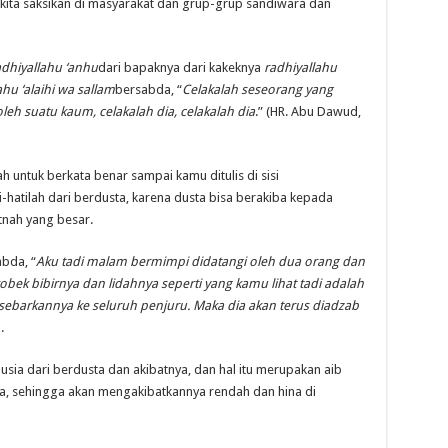
kita saksikan di masyarakat dan grup-grup sandiwara dan
adhiyallahu ‘anhu
dari bapaknya dari kakeknya
radhiyallahu
ahu ‘alaihi wa sallam
bersabda,
“
Celakalah seseorang yang
eh suatu kaum, celakalah dia, celakalah dia
.” (HR. Abu Dawud,
h untuk berkata benar sampai kamu ditulis di sisi
i-hatilah dari berdusta, karena dusta bisa berakiba kepada
tnah yang besar.
bda, “
Aku tadi malam bermimpi didatangi oleh dua orang dan
ek bibirnya dan lidahnya seperti yang kamu lihat tadi adalah
barkannya ke seluruh penjuru. Maka dia akan terus diadzab
.
ia dari berdusta dan akibatnya, dan hal itu merupakan aib
ya, sehingga akan mengakibatkannya rendah dan hina di