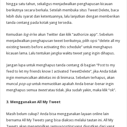
hingga satu tahun, sekaligus menjadwalkan penghapusan kicauan
berikutnya secara berkala. Setelah membuka situs Tweet Delete, baca
lebih dulu syarat dan ketentuannya, lalu lanjutkan dengan memberikan
tanda centang pada kotak yang tersedia.
Kemudian
log-in
ke akun Twitter dan klik “authorize app”. Sebelum
menjadwalkan penghapusan tweet berikutnya, pilih opsi “delete all my
existing tweets before activating this schedule” untuk menghapus
kicauan lama. Lalu tentukan jangka waktu tweet yang ingin dihapus.
Jangan lupa untuk menghapus tanda centang di bagian “Post to my
feed to let my friends know I activated TweetDelete”, jika Anda tidak
ingin memunculkan aktivitas ini di linimasa. Sebelum terhapus, akan
muncul
pop-up
untuk memastikan apakah Anda benar-benar ingin
menghapus semua
tweet
atau tidak. Jika sudah yakin, maka klik “ok”.
3. Menggunakan All My Tweet
Masih belum cukup? Anda bisa menggunakan layaan online lain
bernama All My Tweets yang bisa diakses melalui tautan ini. All My
Tweets akan menampilkan semua
posting
yang diurutkan dari yang