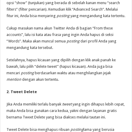
opsi “show” (tunjukan) yang berada di sebelah kanan menu “search
filters” (filter pencarian). Kemudian klik “Advanced Search”. Melalui
fitur ini, Anda bisa menyaring
posting
yang mengandung kata tertentu.
Cukup masukan nama akun Twitter Anda di bagian “From these
accounts”, lalu isi kata atau frasa yang ingin Anda hapus di seksi
“Words”. Maka akan muncul semua
posting
dari profil Anda yang
mengandung kata tersebut.
Setelahnya, hapus kicauan yang dipilih dengan klik anak panah ke
bawah, lalu pilih “delete tweet” (hapus kicauan). Anda juga bisa
mencari
posting
berdasarkan waktu atau menghilangkan jejak
mention
dengan akun tertentu.
2. Tweet Delete
Jika Anda memiliki terlalu banyak
tweet
yang ingin dihapus lebih cepat,
maka Anda bisa gunakan cara kedua, yakni dengan layanan gratis
bernama Tweet Delete yang bisa diakses melalui tautan ini.
Tweet Delete bisa menghapus ribuan
posting
lama yang berusia