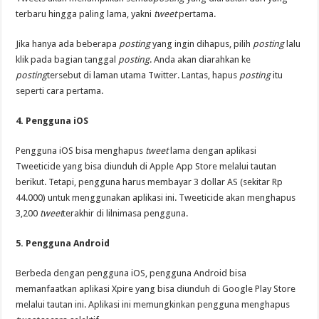
terbaru hingga paling lama, yakni
tweet
pertama.
Jika hanya ada beberapa
posting
yang ingin dihapus, pilih
posting
lalu
klik pada bagian tanggal
posting
. Anda akan diarahkan ke
posting
tersebut di laman utama Twitter. Lantas, hapus
posting
itu
seperti cara pertama.
4. Pengguna iOS
Pengguna iOS bisa menghapus
tweet
lama dengan aplikasi
Tweeticide yang bisa diunduh di Apple App Store melalui tautan
berikut. Tetapi, pengguna harus membayar 3 dollar AS (sekitar Rp
44.000) untuk menggunakan aplikasi ini. Tweeticide akan menghapus
3,200
tweet
terakhir di lilnimasa pengguna.
5. Pengguna Android
Berbeda dengan pengguna iOS, pengguna Android bisa
memanfaatkan aplikasi Xpire yang bisa diunduh di Google Play Store
melalui tautan ini. Aplikasi ini memungkinkan pengguna menghapus