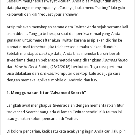
Sebelum menghapus riwayat kicauan, Anda bisa mengunduh arsip
data jika ingin menyimpannya. Caranya, buka menu “setting” lalu gulir
ke bawah dan klik “request your archieve”.
Arsip tak akan menyimpan semua data Twitter Anda sejak pertama kali
akun dibuat. Tunggu beberapa saat dan periksa e-mail yang Anda
gunakan untuk mendaftar akun Twitter karena arsip akan dikirim ke
alamat e-mail tersebut. Jika telah tersedia maka silakan diunduh.
Setelah mendapat
back up
data, Anda bisa memulai bersih-bersih
tweet
lama dengan beberapa metode yang dirangkum
KompasTekno
dari
How to Geek
, Sabtu, (28/7/2018) berikut ini. Tiga cara pertama
bisa dilakukan dari
browser
komputer desktop. Lalu ada juga cara
dengan memakai aplikasi mobile di Android dan iOS.
1. Menggunakan fitur “Advanced Search”
Langkah awal menghapus
tweet
adalah dengan memanfaatkan fitur
“Advanced Search” yang ada di laman Twitter sendiri. Klik tautan ini
atau gunakan kolom pencarian di Twitter.
Di kolom pencarian, ketik satu kata acak yang ingin Anda cari, lalu piih