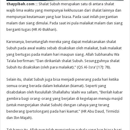
thayyibah.com ::
Shalat Subuh merupakan satu di antara shalat
wajib lima waktu yang mempunyai kekhususan dari shalat lainnya dan
mempunyai keutamaan yang luar biasa. Pada saat inilah pergantian
malam dan siang dimulai. Pada saat ini pula malaikat malam dan siang
berganti tugas (HR Al-Bukhari).
Karenanya, beruntunglah mereka yang dapat melaksanakan shalat
Subuh pada awal waktu sebab disaksikan oleh malaikat, baik malaikat
yang bertugas pada malam hari maupun siang. Allah Subhanahu Wa
Ta’ala berfirman: ”Dan dirikanlah shalat Subuh. Sesungguhnya shalat
Subuh itu disaksikan (oleh para malaikat).” (QS Al-Isra’ [17]: 78).
Selain itu, shalat Subuh juga bisa menjadi penerang pada hari ketika
semua orang berada dalam kekalutan (kiamat). Seperti yang
disabdakan oleh Rasulullah Shallallahu ‘alaihi wa sallam, ”Berilah kabar
gembira bagi orang-orang yang berjalan di kegelapan menuju masjid
(untuk mengerjakan shalat Subuh) dengan cahaya yang terang
benderang (pertolongan) pada hari kiamat.” (HR Abu Daud, Tirmidzi
dan Ibn Majah).
Tak hanya itu, Allah pun telah menyiapkan pahala yang luar biasa bagi