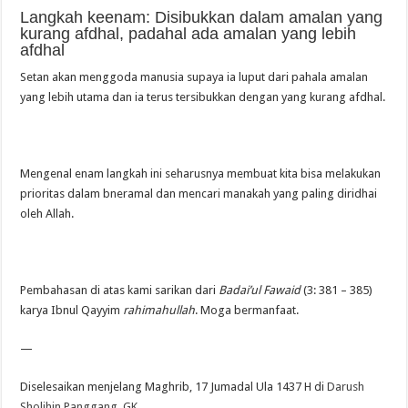
Langkah keenam: Disibukkan dalam amalan yang
kurang afdhal, padahal ada amalan yang lebih
afdhal
Setan akan menggoda manusia supaya ia luput dari pahala amalan
yang lebih utama dan ia terus tersibukkan dengan yang kurang afdhal.
Mengenal enam langkah ini seharusnya membuat kita bisa melakukan
prioritas dalam bneramal dan mencari manakah yang paling diridhai
oleh Allah.
Pembahasan di atas kami sarikan dari
Badai’ul Fawaid
(3: 381 – 385)
karya Ibnul Qayyim
rahimahullah
. Moga bermanfaat.
—
Diselesaikan menjelang Maghrib, 17 Jumadal Ula 1437 H di
Darush
Sholihin Panggang, GK