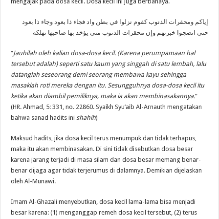
mengajak pada dosa kecil. Dosa kecil ini juga berbahaya.
إياكم ومحقرات الذنوب كقوم نزلوا في بطن واد فجاء ذا بعود وجاء ذا بعود
حتى انضجوا خبزتهم وإن محقرات الذنوب متى يؤخذ بها صاحبها تهلكه
“
Jauhilah oleh kalian dosa-dosa kecil. (Karena perumpamaan hal
tersebut adalah) seperti satu kaum yang singgah di satu lembah, lalu
datanglah seseorang demi seorang membawa kayu sehingga
masaklah roti mereka dengan itu. Sesungguhnya dosa-dosa kecil itu
ketika akan diambil pemiliknya, maka ia akan membinasakannya.
”
(HR. Ahmad, 5: 331, no. 22860. Syaikh Syu’aib Al-Arnauth mengatakan
bahwa sanad hadits ini
shahih
)
Maksud hadits, jika dosa kecil terus menumpuk dan tidak terhapus,
maka itu akan membinasakan. Di sini tidak disebutkan dosa besar
karena jarang terjadi di masa silam dan dosa besar memang benar-
benar dijaga agar tidak terjerumus di dalamnya. Demikian dijelaskan
oleh Al-Munawi.
Imam Al-Ghazali menyebutkan, dosa kecil lama-lama bisa menjadi
besar karena: (1) menganggap remeh dosa kecil tersebut, (2) terus