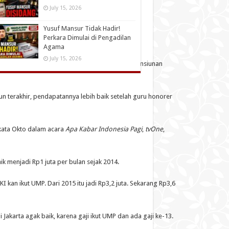
July 15, 2026
Yusuf Mansur Tidak Hadir!
Perkara Dimulai di Pengadilan
Agama
July 15, 2026
 dan gaji ke-13 untuk PNS, TNI, Polri, serta pensiunan
n terakhir, pendapatannya lebih baik setelah guru honorer
 kata Okto dalam acara
Apa Kabar Indonesia Pagi
,
tvOne
,
 menjadi Rp1 juta per bulan sejak 2014.
I kan ikut UMP. Dari 2015 itu jadi Rp3,2 juta. Sekarang Rp3,6
akarta agak baik, karena gaji ikut UMP dan ada gaji ke-13.