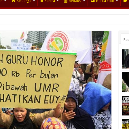
an
Keluarga
Sastra
Redaksi
Berita Foto
Rec