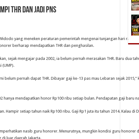
mpi THR dan Jadi PNS
Widodo yang meneken peraturan pemerintah mengenai tunjangan hari raya (THR)
 honorer berharap mendapatkan THR dan penghasilan.
an, sejak mengajar pada 2002, ia belum pernah merasakan THR. Baru dua tahu
i (UMP).
mi belum pernah dapat THR. Dibayar gaji ke-13 pas mau Lebaran sejak 2015,”
 hanya mendapatkan honor Rp100 ribu setiap bulan. Pendapatan gaji baru naik
. Hampir setiap tahun naik Rp100 ribu. Gaji Rp1 juta itu tahun 2014. Kalau di DK
perhatikan nasib guru honorer. Menurutnya, mungkin kondisi guru honorer di J
i luar daerah Jakarta.