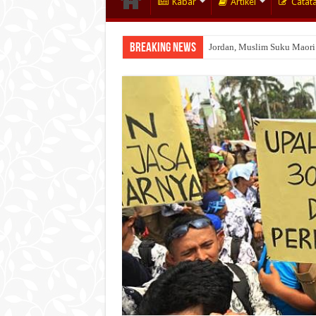
Kabar
Artikel
Catat
Breaking News
Jordan, Muslim Suku Maori