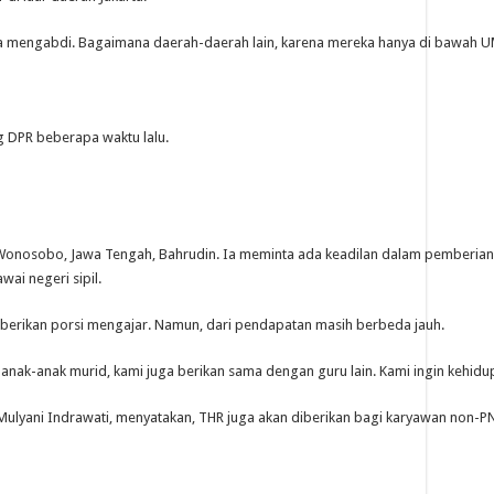
 mengabdi. Bagaimana daerah-daerah lain, karena mereka hanya di bawah UMP
g DPR beberapa waktu lalu.
Wonosobo, Jawa Tengah, Bahrudin. Ia meminta ada keadilan dalam pemberian h
ai negeri sipil.
berikan porsi mengajar. Namun, dari pendapatan masih berbeda jauh.
 anak-anak murid, kami juga berikan sama dengan guru lain. Kami ingin kehidupa
Mulyani Indrawati, menyatakan, THR juga akan diberikan bagi karyawan non-P