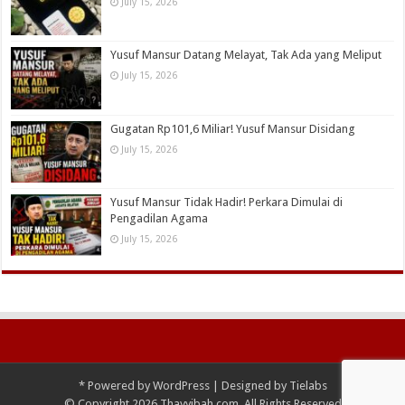
July 15, 2026
Yusuf Mansur Datang Melayat, Tak Ada yang Meliput
July 15, 2026
Gugatan Rp101,6 Miliar! Yusuf Mansur Disidang
July 15, 2026
Yusuf Mansur Tidak Hadir! Perkara Dimulai di
Pengadilan Agama
July 15, 2026
*
Powered by
WordPress
| Designed by
Tielabs
© Copyright 2026 Thayyibah.com, All Rights Reserved