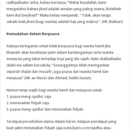
radhiyallaahu ‘anha, beliau bertanya, ”Wahai Rasulullah, kami
mengetahui bahwa jihad adalah amalan yang paling utama. Bolehkah
kami ikut berjihad?” Maka beliau menjawab, “Tidak, akan tetapi
sebaik-baik jihad (bagi wanita) adalah haji yang mabrur”. (HR. Bukhari)
Kemudahan dalam Berpuasa
Adanya keringanan untuk tidak berpuasa bagi wanita hamil jika
khawatir akan kesehatan janin dalam kandungannya serta wanita
menyusui yang takut terhadap bayi yang dia sapih. Nabi shallaallaahu
‘alaihi wa sallam bersabda, “Sesungguhnya Allah meringankan
separuh shalat dari musafir, juga puasa dari wanita hamil dan
menyusui” (HR. an-Nasa’i dan Ahmad, hadits hasan).
Namun tetap wajib bagi wanita hamil dan menyusui untuk:
1. puasa meng-qadha’ saja
2. menunaikan fidyah saja
3. puasa meng-qadha’ dan menunaikan fidyah.
Terdapat perselisihan ulama dalam hal ini. Adapun pendapat yang
kuat yakni menunaikan fidyah saja (ustadzaris.com/qadha-atau-