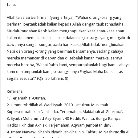
fana.
Allah ta‘aalaa berfirman (yang artinya), “Wahai orang-orang yang
beriman, bertaubatlah kalian kepada Allah dengan taubat nashuha.
Mudah-mudahan Rabb kalian menghapuskan kesalahan-kesalahan
kalian dan memasukkan kalian ke dalam surga-surga yang mengalir di
bawahnya sungai-sungai, pada hari ketika Allah tidak menghinakan
Nabi dan orang-orang yang beriman bersamanya, sedang cahaya
mereka memancar di depan dan di sebelah kanan mereka, seraya
mereka berdoa, ‘Wahai Rabb kami, sempurnakanlah bagi kami cahaya
kami dan ampunilah kami, sesungguhnya Engkau Maha Kuasa atas
segala sesuatu’.” (QS. at-Tahriim: 8).
Referensi:
1. Terjemah al-Qur’an.
2. Ummu ‘Abdillah al-Wadi’iyyah. 2010. Untukmu Muslimah
Kupersembahakan Nasihatku. Terjemahan. Maktabah al-Ghuroba’.
3. Syaikh Muhammad Asy-Syarif. 40 Hadits Wanita: Bunga Rampai
Hadits Fikih dan Akhlak. Terjemahan. Aqwam Jembatan Ilmu.
4. Imam Nawawi. Shahih Riyadhush-Shalihin. Takhrij: M Nashiruddin Al