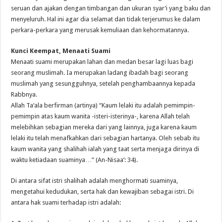
seruan dan ajakan dengan timbangan dan ukuran syar’i yang baku dan
menyeluruh. Hal ini agar dia selamat dan tidak terjerumus ke dalam
perkara-perkara yang merusak kemuliaan dan kehormatannya.
Kunci Keempat, Menaati Suami
Menaati suami merupakan lahan dan medan besar lagi luas bagi
seorang muslimah. Ia merupakan ladang ibadah bagi seorang
muslimah yang sesungguhnya, setelah penghambaannya kepada
Rabbnya.
Allah Ta‘ala berfirman (artinya) “Kaum lelaki itu adalah pemimpin-
pemimpin atas kaum wanita -isteri-isterinya-, karena Allah telah
melebihkan sebagian mereka dari yang lainnya, juga karena kaum
lelaki itu telah menafkahkan dari sebagian hartanya. Oleh sebab itu
kaum wanita yang shalihah ialah yang taat serta menjaga dirinya di
waktu ketiadaan suaminya…” (An-Nisaa’: 34).
Di antara sifat istri shalihah adalah menghormati suaminya,
mengetahui kedudukan, serta hak dan kewajiban sebagai istri. Di
antara hak suami terhadap istri adalah: