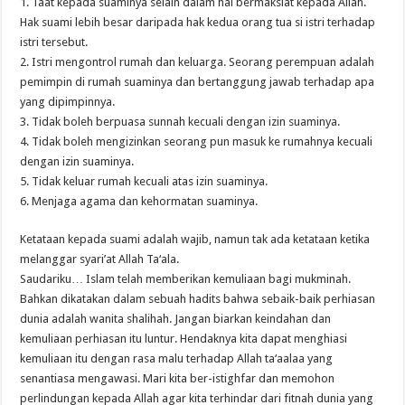
1. Taat kepada suaminya selain dalam hal bermaksiat kepada Allah.
Hak suami lebih besar daripada hak kedua orang tua si istri terhadap
istri tersebut.
2. Istri mengontrol rumah dan keluarga. Seorang perempuan adalah
pemimpin di rumah suaminya dan bertanggung jawab terhadap apa
yang dipimpinnya.
3. Tidak boleh berpuasa sunnah kecuali dengan izin suaminya.
4. Tidak boleh mengizinkan seorang pun masuk ke rumahnya kecuali
dengan izin suaminya.
5. Tidak keluar rumah kecuali atas izin suaminya.
6. Menjaga agama dan kehormatan suaminya.
Ketataan kepada suami adalah wajib, namun tak ada ketataan ketika
melanggar syari’at Allah Ta‘ala.
Saudariku… Islam telah memberikan kemuliaan bagi mukminah.
Bahkan dikatakan dalam sebuah hadits bahwa sebaik-baik perhiasan
dunia adalah wanita shalihah. Jangan biarkan keindahan dan
kemuliaan perhiasan itu luntur. Hendaknya kita dapat menghiasi
kemuliaan itu dengan rasa malu terhadap Allah ta‘aalaa yang
senantiasa mengawasi. Mari kita ber-istighfar dan memohon
perlindungan kepada Allah agar kita terhindar dari fitnah dunia yang