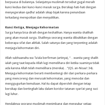
berpuasa di bulannya. Selanjutnya muslimah tersebut gagal meraih
kunci kedua dari kunci-kunci masuk surga. Bersikap hati-hati dengan
menyegerakan qadha’ adalah sikap bijak karena penundaan
terkadang merepotkan dan menyulitkan.
Kunci Ketiga, Menjaga Kehormatan
Surga hanya bisa diraih dengan keshalihan. Hanya wanita shalihah
yang akan masuk surga. Shalihnya seorang wanita dibuktikan dengan
beberapa sifat dan akhlak. Salah satunya dan yang terpenting adalah
menjaga kehormatan diri.
Allah subhaanahu wa Ta‘ala berfirman (artinya), “…wanita yang shalih
ialah yang taat kepada Allah lagi memelihara diri ketika suaminya tidak
ada karena Allah telah memelihara (mereka)…”(QS. an-Nisaa’: 34).
Menjaga kehormatan berarti membentengi diri dari perkara-perkara
yang mencoreng dan merusak kehormatan, yang menodai dan
menggugurkan kemuliaan. Hal itu dapat diperoleh dengan tetap
bersikap dan bertingkah laku dalam koridor tatanan syari’at yang suci
lagi luhur.
Hendaknya seorang muslimah menimbang dan mengukur setiap