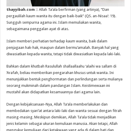
thayyibah.com ::
Allah Ta‘ala berfirman (yang artinya), “Dan
pergaulilah kaum wanita itu dengan baik-baik” (QS. an-Nisaa’: 19).
Sungguh sempurna agama ini. Islam memuliakan wanita,
sebagaimana penggalan ayat di atas.
Islam memberi perhatian terhadap kaum wanita, baik dalam
penjagaan hak-hak, maupun dalam bermu’amalah. Banyak hal yang
diwasiatkan kepada wanita, tetapi tidak diwasiatkan kepada laki-laki.
Bahkan dalam khutbah Rasulullah shallaallaahu ‘alaihi wa sallam di
‘Arafah, beliau memberikan pengarahan khusus untuk wanita. Ini
menunjukkan bentuk penghormatan dan perlindungan serta mulianya
seorang mukminah dalam pandangan Islam. Keistimewaan ini
mustahil akan didapatkan kesamaannya dari agama lain.
Dengan kebijaksanaan-Nya, Allah Ta‘ala memberlakukan dan
membedakan syari’at antara laki-laki dan wanita sesuai dengan fitrah
masing-masing. Meskipun demikian, Allah Ta‘ala tidak menjadikan
jenis kelamin sebagai ukuran kemuliaan manusia. Akan tetapi, Allah
mengukur kemuliaan dari ketakwaan yang ada di dalam hati dan