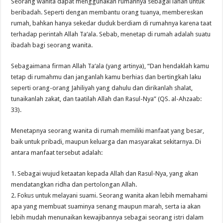
Seorang wanita dapat menggunakan rumahnya sebagai lahan untuk
beribadah. Seperti dengan membantu orang tuanya, membereskan
rumah, bahkan hanya sekedar duduk berdiam di rumahnya karena taat
terhadap perintah Allah Ta‘ala. Sebab, menetap di rumah adalah suatu
ibadah bagi seorang wanita.
Sebagaimana firman Allah Ta‘ala (yang artinya), “Dan hendaklah kamu
tetap di rumahmu dan janganlah kamu berhias dan bertingkah laku
seperti orang-orang Jahiliyah yang dahulu dan dirikanlah shalat,
tunaikanlah zakat, dan taatilah Allah dan Rasul-Nya” (QS. al-Ahzaab:
33).
Menetapnya seorang wanita di rumah memiliki manfaat yang besar,
baik untuk pribadi, maupun keluarga dan masyarakat sekitarnya. Di
antara manfaat tersebut adalah:
1. Sebagai wujud ketaatan kepada Allah dan Rasul-Nya, yang akan
mendatangkan ridha dan pertolongan Allah.
2. Fokus untuk melayani suami. Seorang wanita akan lebih memahami
apa yang membuat suaminya senang maupun marah, serta ia akan
lebih mudah menunaikan kewajibannya sebagai seorang istri dalam