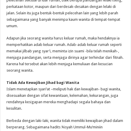
pelecehan seksual di luar rumah, baik berupa pandangan lelaki iseng,
perkataan kotor, maupun dari berdesak-desakan dengan lelaki di
jalan. Selain itu juga bentuk-bentuk pelecehan lain yang lebih parah
sebagaimana yang banyak menimpa kaum wanita di tempat-tempat
umum.
Adapun jika seorang wanita harus keluar rumah, maka hendaknya ia
memperhatikan adab keluar rumah. Adab-adab keluar rumah seperti
memakai jilbab yang syar’i, meminta izin suami -bila telah menikah-,
menjaga pandangan, serta menjaga dirinya agar terhindar dari fitnah.
Karena hal tersebut akan lebih menjaga kemuliaan dan kesucian
seorang wanita.
Tidak Ada Kewajiban Jihad bagi Wanita
Islam menetapkan syari’at –meliputi hak dan kewajiban- bagi wanita,
disesuaikan dengan sifat kewanitaan, kelemahan, kekurangan, juga
rendahnya kesigapan mereka menghadapi segala bahaya dan
kesulitan.
Berbeda dengan laki-laki, wanita tidak memiliki kewajiban jihad dalam
berperang. Sebagaimana hadits ‘Aisyah Ummul-Mu’miniin